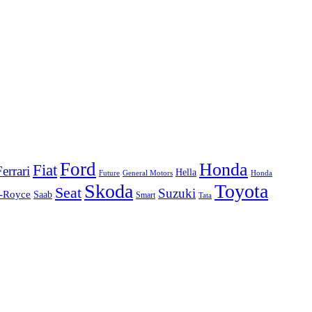
Ford
Honda
Fiat
Ferrari
Hella
Future
Honda
General Motors
Skoda
Toyota
Seat
Suzuki
s-Royce
Saab
Smart
Tata