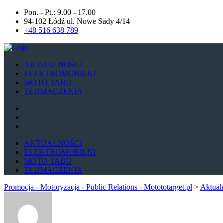
Pon. - Pt.: 9.00 - 17.00
94-102 Łódź ul. Nowe Sady 4/14
+48 516 638 789
AKTUALNOŚCI
ELEKTROMOBILNI
MOTO TABU
TŁUMACZENIA
AKTUALNOŚCI
ELEKTROMOBILNI
MOTO TABU
TŁUMACZENIA
Promocja - Motoryzacja - Public Relations - Motototarget.pl
>
Aktual