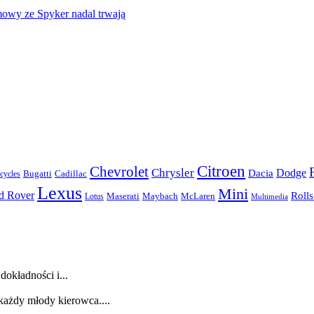
mowy ze Spyker nadal trwają
Citroen
Chevrolet
Chrysler
Dodge
Dacia
Bugatti
Cadillac
ycles
Lexus
Mini
d Rover
Roll
McLaren
Maserati
Maybach
Lotus
Multimedia
dokładności i...
każdy młody kierowca....