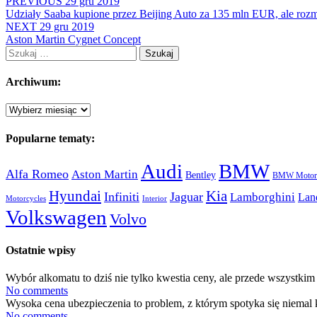
PREVIOUS
29 gru 2019
Share
Udziały Saaba kupione przez Beijing Auto za 135 mln EUR, ale roz
NEXT
29 gru 2019
Aston Martin Cygnet Concept
Szukaj:
Archiwum:
Archiwum:
Popularne tematy:
Audi
BMW
Alfa Romeo
Aston Martin
Bentley
BMW Motorc
Hyundai
Kia
Infiniti
Jaguar
Lamborghini
Lan
Motorcycles
Interior
Volkswagen
Volvo
Ostatnie wpisy
Wybór alkomatu to dziś nie tylko kwestia ceny, ale przede wszystkim 
No comments
Wysoka cena ubezpieczenia to problem, z którym spotyka się niemal 
No comments