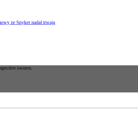
mowy ze Spyker nadal trwają
espective owners.