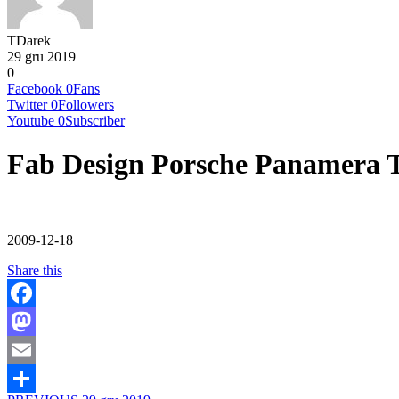
TDarek
29 gru 2019
0
Facebook
0
Fans
Twitter
0
Followers
Youtube
0
Subscriber
Fab Design Porsche Panamera 
2009-12-18
Share this
Facebook
Mastodon
Email