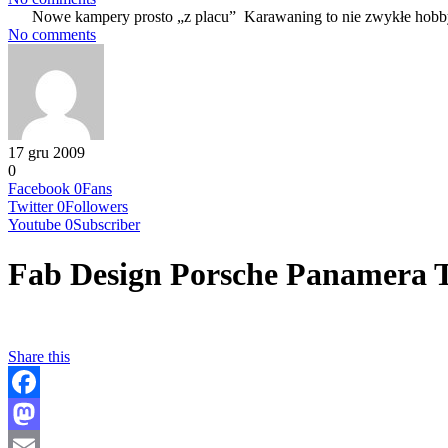
Nowe kampery prosto „z placu” Karawaning to nie zwykłe hobby
No comments
17 gru 2009
0
Facebook
0
Fans
Twitter
0
Followers
Youtube
0
Subscriber
Fab Design Porsche Panamera 
Share this
Facebook
Mastodon