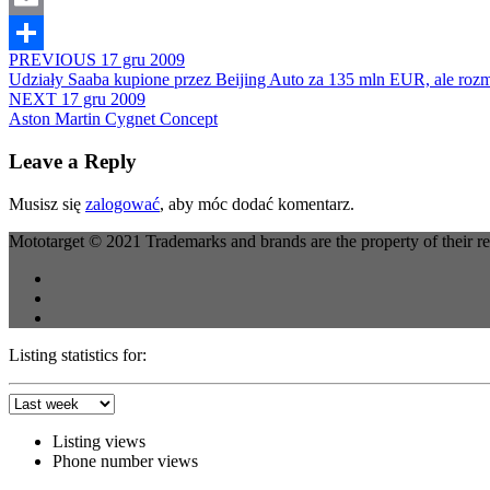
Email
PREVIOUS
17 gru 2009
Share
Udziały Saaba kupione przez Beijing Auto za 135 mln EUR, ale roz
NEXT
17 gru 2009
Aston Martin Cygnet Concept
Leave a Reply
Musisz się
zalogować
, aby móc dodać komentarz.
Mototarget © 2021 Trademarks and brands are the property of their r
Listing statistics for:
Listing views
Phone number views