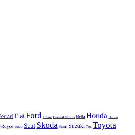
Ford
Honda
Fiat
Ferrari
Hella
Future
Honda
General Motors
Skoda
Toyota
Seat
Suzuki
s-Royce
Saab
Smart
Tata