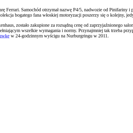
arę Ferrari. Samochód otrzymał nazwę P4/5, nadwozie od Pinifariny i p
kolekcja bogatego fana włoskiej motoryzacji poszerzy się o kolejny,
ickenhaus, zostało zakupione za rozsądną cenę od zaprzyjaźnionego sa
ającym wszelkie wymagania i normy. Przynajmniej tak trzeba przyp
bawkę
w 24-godzinnym wyścigu na Nurburgringu w 2011.