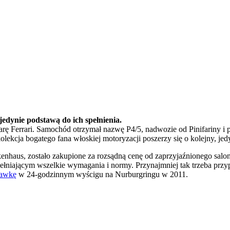
jedynie podstawą do ich spełnienia.
arę Ferrari. Samochód otrzymał nazwę P4/5, nadwozie od Pinifariny i p
kolekcja bogatego fana włoskiej motoryzacji poszerzy się o kolejny,
ickenhaus, zostało zakupione za rozsądną cenę od zaprzyjaźnionego sa
ającym wszelkie wymagania i normy. Przynajmniej tak trzeba przyp
bawkę
w 24-godzinnym wyścigu na Nurburgringu w 2011.