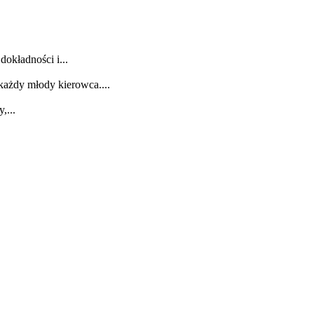
dokładności i...
każdy młody kierowca....
,...