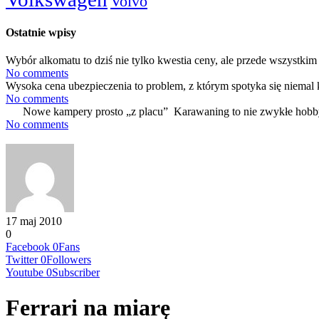
Volvo
Ostatnie wpisy
Wybór alkomatu to dziś nie tylko kwestia ceny, ale przede wszystkim 
No comments
Wysoka cena ubezpieczenia to problem, z którym spotyka się niemal 
No comments
Nowe kampery prosto „z placu” Karawaning to nie zwykłe hobby
No comments
17 maj 2010
0
Facebook
0
Fans
Twitter
0
Followers
Youtube
0
Subscriber
Ferrari na miarę