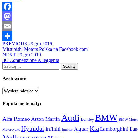
Facebook
Mastodon
Email
PREVIOUS
29 gru 2019
Share
Mitsubishi Motors Polska na Facebook.com
NEXT
29 gru 2019
8C Competizione Alleggerita
Szukaj:
Archiwum:
Archiwum:
Popularne tematy:
Audi
BMW
Alfa Romeo
Aston Martin
Bentley
BMW Motorc
Hyundai
Kia
Infiniti
Jaguar
Lamborghini
Lan
Motorcycles
Interior
Volkswagen