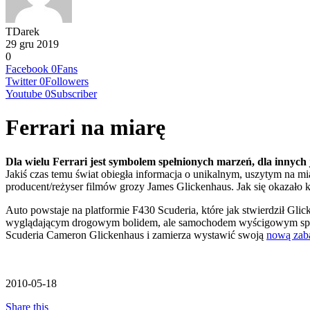
TDarek
29 gru 2019
0
Facebook
0
Fans
Twitter
0
Followers
Youtube
0
Subscriber
Ferrari na miarę
Dla wielu Ferrari jest symbolem spełnionych marzeń, dla innych 
Jakiś czas temu świat obiegła informacja o unikalnym, uszytym na mi
producent/reżyser filmów grozy James Glickenhaus. Jak się okazało 
Auto powstaje na platformie F430 Scuderia, które jak stwierdził Gl
wyglądającym drogowym bolidem, ale samochodem wyścigowym spełni
Scuderia Cameron Glickenhaus i zamierza wystawić swoją
nową za
2010-05-18
Share this