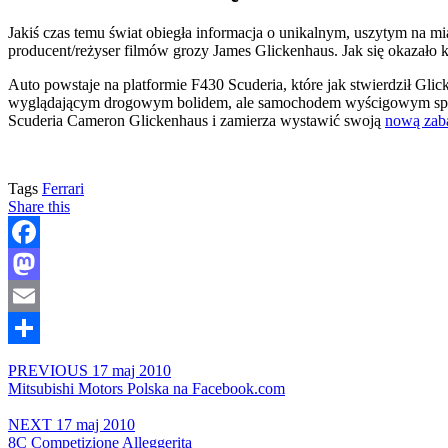
Jakiś czas temu świat obiegła informacja o unikalnym, uszytym na mi
producent/reżyser filmów grozy James Glickenhaus. Jak się okazało 
Auto powstaje na platformie F430 Scuderia, które jak stwierdził Gl
wyglądającym drogowym bolidem, ale samochodem wyścigowym spełni
Scuderia Cameron Glickenhaus i zamierza wystawić swoją
nową za
Tags
Ferrari
Share this
Facebook
Mastodon
Email
Share
PREVIOUS
17 maj 2010
Mitsubishi Motors Polska na Facebook.com
NEXT
17 maj 2010
8C Competizione Alleggerita