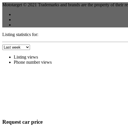
Mototarget © 2021 Trademarks and brands are the property of their r
Listing statistics for:
Listing views
Phone number views
Request car price