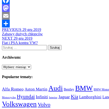
Facebook
Mastodon
Email
PREVIOUS
29 gru 2019
Share
Zabawy dużych chłopców
NEXT
29 gru 2019
Fiat i PSA kontra VW?
Szukaj:
Archiwum:
Archiwum:
Popularne tematy:
Audi
BMW
Alfa Romeo
Aston Martin
Bentley
BMW Motorc
Hyundai
Kia
Infiniti
Jaguar
Lamborghini
Lan
Motorcycles
Interior
Volkswagen
Volvo