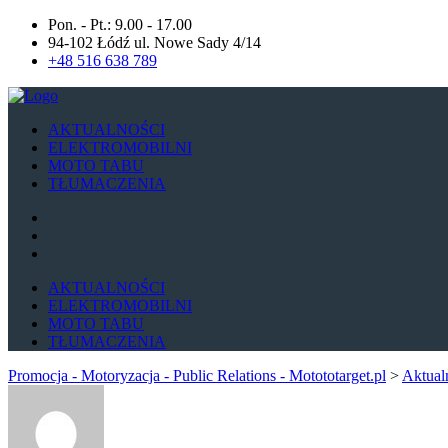
Pon. - Pt.: 9.00 - 17.00
94-102 Łódź ul. Nowe Sady 4/14
+48 516 638 789
AKTUALNOŚCI
ELEKTROMOBILNI
MOTO TABU
TŁUMACZENIA
AKTUALNOŚCI
ELEKTROMOBILNI
MOTO TABU
TŁUMACZENIA
Promocja - Motoryzacja - Public Relations - Motototarget.pl
>
Aktual