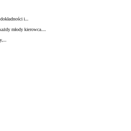
dokładności i...
każdy młody kierowca....
,...