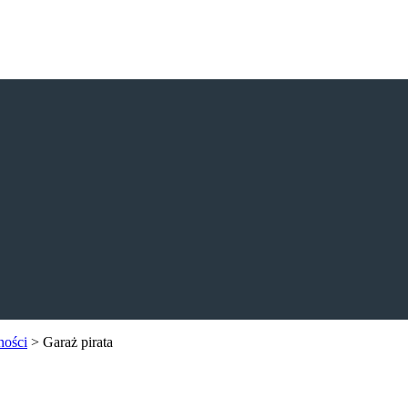
ności
>
Garaż pirata