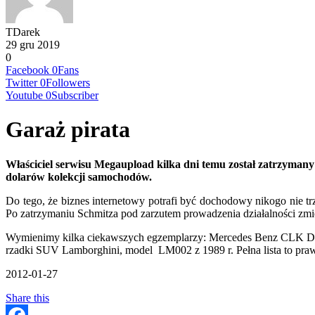
TDarek
29 gru 2019
0
Facebook
0
Fans
Twitter
0
Followers
Youtube
0
Subscriber
Garaż pirata
Właściciel serwisu Megaupload kilka dni temu został zatrzymany
dolarów kolekcji samochodów.
Do tego, że biznes internetowy potrafi być dochodowy nikogo nie 
Po zatrzymaniu Schmitza pod zarzutem prowadzenia działalności zmierz
Wymienimy kilka ciekawszych egzemplarzy: Mercedes Benz CLK DTM z
rzadki SUV Lamborghini, model LM002 z 1989 r. Pełna lista to praw
2012-01-27
Share this