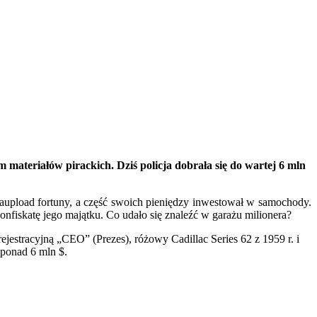
materiałów pirackich. Dziś policja dobrała się do wartej 6 mln
aupload fortuny, a część swoich pieniędzy inwestował w samochody.
konfiskatę jego majątku. Co udało się znaleźć w garażu milionera?
stracyjną „CEO” (Prezes), różowy Cadillac Series 62 z 1959 r. i
 ponad 6 mln $.