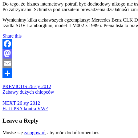
Do tego, że biznes internetowy potrafi być dochodowy nikogo nie 
Po zatrzymaniu Schmitza pod zarzutem prowadzenia działalności zmierz
Wymienimy kilka ciekawszych egzemplarzy: Mercedes Benz CLK DTM z
rzadki SUV Lamborghini, model LM002 z 1989 r. Pełna lista to praw
Share this
Facebook
Mastodon
Email
Share
PREVIOUS
26 sty 2012
Zabawy dużych chłopców
NEXT
26 sty 2012
Fiat i PSA kontra VW?
Leave a Reply
Musisz się
zalogować
, aby móc dodać komentarz.