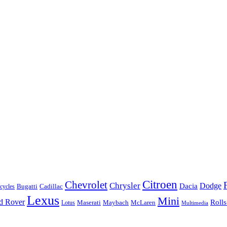
Citroen
Chevrolet
Chrysler
Dodge
Dacia
Bugatti
Cadillac
ycles
Lexus
Mini
d Rover
Roll
McLaren
Maserati
Maybach
Lotus
Multimedia