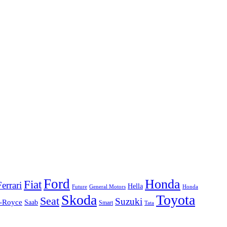
Ford
Honda
Fiat
Ferrari
Hella
Future
Honda
General Motors
Skoda
Toyota
Seat
Suzuki
s-Royce
Saab
Smart
Tata