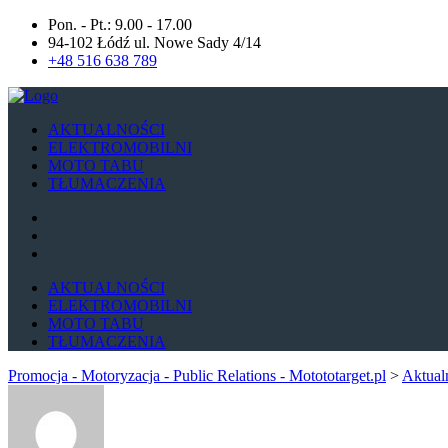
Pon. - Pt.: 9.00 - 17.00
94-102 Łódź ul. Nowe Sady 4/14
+48 516 638 789
AKTUALNOŚCI
ELEKTROMOBILNI
MOTO TABU
TŁUMACZENIA
AKTUALNOŚCI
ELEKTROMOBILNI
MOTO TABU
TŁUMACZENIA
Promocja - Motoryzacja - Public Relations - Motototarget.pl
>
Aktual