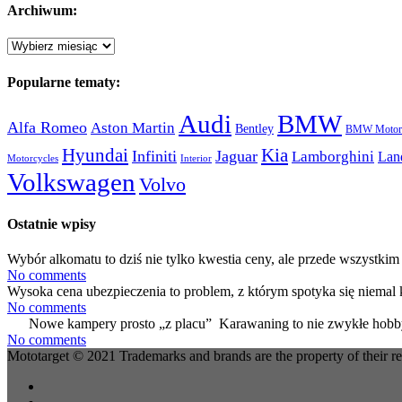
Archiwum:
Archiwum:
Popularne tematy:
Audi
BMW
Alfa Romeo
Aston Martin
Bentley
BMW Motorc
Hyundai
Kia
Infiniti
Jaguar
Lamborghini
Lan
Motorcycles
Interior
Volkswagen
Volvo
Ostatnie wpisy
Wybór alkomatu to dziś nie tylko kwestia ceny, ale przede wszystkim 
No comments
Wysoka cena ubezpieczenia to problem, z którym spotyka się niemal 
No comments
Nowe kampery prosto „z placu” Karawaning to nie zwykłe hobby
No comments
Mototarget © 2021 Trademarks and brands are the property of their r