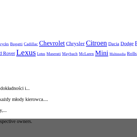
Citroen
Chevrolet
Chrysler
Dodge
Dacia
Bugatti
Cadillac
ycles
Lexus
Mini
d Rover
Roll
McLaren
Maserati
Maybach
Lotus
Multimedia
dokładności i...
każdy młody kierowca....
,...
espective owners.