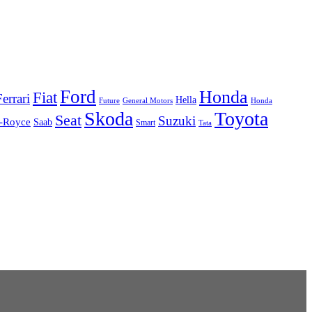
Ford
Honda
Fiat
Ferrari
Hella
Future
Honda
General Motors
Skoda
Toyota
Seat
Suzuki
s-Royce
Saab
Smart
Tata