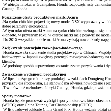
-W ubiegłym roku, w Guangzhou, Honda rozpoczęła testy demonstracy
Guangqi Honda.
Poszerzenie oferty produktowej marki Acura
-Na rynku chińskim pojawi się nowy model NSX wyposażony w ukła
dobre parametry ekologiczne.
-W tym roku oferta marki Acura na rynku chińskim wzbogaci się o
-Ponadto, w przyszłym roku, w ofercie marki mają pojawić się model
-Do 2015 wszystkie modele marki Acura zyskają nowe układy napędo
Zwiększenie potencjału rozwojowo-badawczego
-Honda rozważa stworzenie studia projektowego w Chinach. Współpr
badawczych w Japonii zwiększy potencjał rozwojowo-badawczy na te
klientów.
-W podobny sposób usprawniony zostanie system pozyskiwania i dys
Zwiększenie wydajności produkcyjnej
-W lipcu bieżącego roku ruszy produkcja w zakładach Dongfeng Hond
przyjazny dla środowiska, ale stanowić ma również nowoczesne i prz
-Trwa również rozbudowa fabryki Guangqi Honda, gdzie powstanie tr
Sporty motorowe
-Honda będzie promować wyścigi i sporty motorowe, które obecnie c
(WTCC) oraz China Touring Car Championship (CTCC).
-W listopadowej odsłonie China Grand Prix, Honda weźmie udział