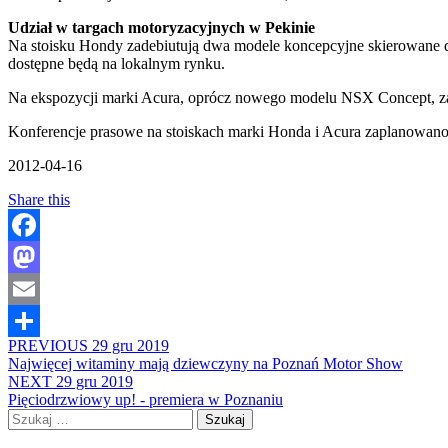
Udział w targach motoryzacyjnych w Pekinie
Na stoisku Hondy zadebiutują dwa modele koncepcyjne skierowane do 
dostępne będą na lokalnym rynku.
Na ekspozycji marki Acura, oprócz nowego modelu NSX Concept, za
Konferencje prasowe na stoiskach marki Honda i Acura zaplanowano 
2012-04-16
Share this
Facebook
Mastodon
Email
PREVIOUS
29 gru 2019
Share
Najwięcej witaminy mają dziewczyny na Poznań Motor Show
NEXT
29 gru 2019
Pięciodrzwiowy up! - premiera w Poznaniu
Szukaj: