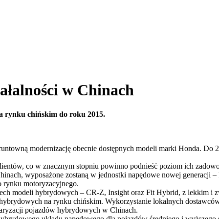
iałalności w Chinach
na rynku chińskim do roku 2015.
ntowną modernizację obecnie dostępnych modeli marki Honda. Do 2015
lientów, co w znacznym stopniu powinno podnieść poziom ich zadowo
inach, wyposażone zostaną w jednostki napędowe nowej generacji – 
o rynku motoryzacyjnego.
ech modeli hybrydowych – CR-Z, Insight oraz Fit Hybrid, z lekkim i
 hybrydowych na rynku chińskim. Wykorzystanie lokalnych dostawców 
ularyzacji pojazdów hybrydowych w Chinach.
ybrydowego układu napędowego dla pojazdów średniego i wyższego s