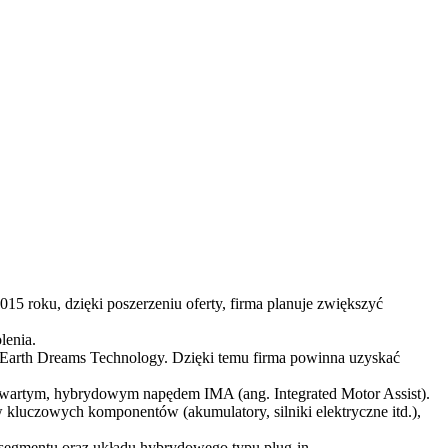
 roku, dzięki poszerzeniu oferty, firma planuje zwiększyć
lenia.
Earth Dreams Technology. Dzięki temu firma powinna uzyskać
 zwartym, hybrydowym napędem IMA (ang. Integrated Motor Assist).
kluczowych komponentów (akumulatory, silniki elektryczne itd.),
egmentu oraz układu hybrydowego typu plug-in.