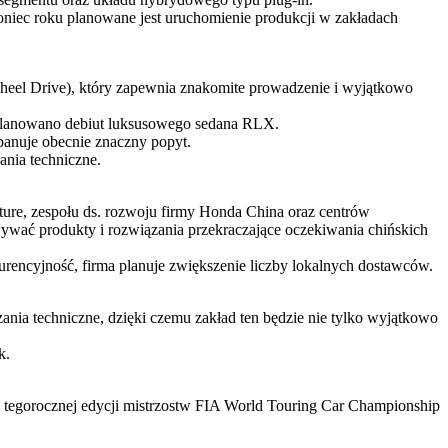
niec roku planowane jest uruchomienie produkcji w zakładach
el Drive), który zapewnia znakomite prowadzenie i wyjątkowo
aplanowano debiut luksusowego sedana RLX.
panuje obecnie znaczny popyt.
nia techniczne.
ure, zespołu ds. rozwoju firmy Honda China oraz centrów
ywać produkty i rozwiązania przekraczające oczekiwania chińskich
encyjność, firma planuje zwiększenie liczby lokalnych dostawców.
nia techniczne, dzięki czemu zakład ten będzie nie tylko wyjątkowo
k.
w tegorocznej edycji mistrzostw FIA World Touring Car Championship