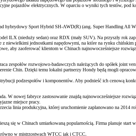
jne pojazdów elektrycznych. W oparciu o wyniki tych testów, pod ko
d hybrydowy Sport Hybrid SH-AWD(R) (ang. Super Handling All Whe
 model ILX (nieduży sedan) oraz RDX (mały SUV). Na przyszły rok z
e z niewielkimi jednostkami napędowymi, na które na rynku chińskim 
we, aby zaoferować klientom w Chinach najnowocześniejsze rozwiąza
aca zespołów rozwojowo-badawczych należących do spółek joint vent
renie Chin. Dzięki temu lokalni partnerzy Hondy będą mogli opracow
trybucji podzespołów i komponentów. Aby podnieść ich cenową konkur
a. W nowej fabryce zastosowanie znajdą najnowocześniejsze rozwiąza
yjazne miejsce pracy.
zecia linia produkcyjna, której uruchomienie zaplanowano na 2014 ro
ieszą się w Chinach umiarkowaną popularnością. Firma planuje start 
 zarówno w mistrzostwach WTCC jak i CTCC.