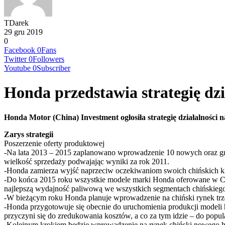
TDarek
29 gru 2019
0
Facebook
0
Fans
Twitter
0
Followers
Youtube
0
Subscriber
Honda przedstawia strategię dz
Honda Motor (China) Investment ogłosiła strategię działalności 
Zarys strategii
Poszerzenie oferty produktowej
-Na lata 2013 – 2015 zaplanowano wprowadzenie 10 nowych oraz gru
wielkość sprzedaży podwajając wyniki za rok 2011.
-Honda zamierza wyjść naprzeciw oczekiwaniom swoich chińskich k
-Do końca 2015 roku wszystkie modele marki Honda oferowane w Ch
najlepszą wydajność paliwową we wszystkich segmentach chińskieg
-W bieżącym roku Honda planuje wprowadzenie na chiński rynek trz
-Honda przygotowuje się obecnie do uruchomienia produkcji modeli
przyczyni się do zredukowania kosztów, a co za tym idzie – do pop
-Kolejnym krokiem będzie wprowadzenie na rynek chiński nowego h