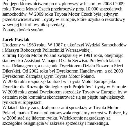
Pod jego kierownictwem po raz pierwszy w historii w 2008 i 2009
roku Toyota Motor Czech przekroczyły próg 10.000 sprzedanych
samochodów. W 2009 roku Toyota Motor Czech była jedynym
przedstawicielstwem Toyoty w Europie, które uzyskało rekordowy
w swojej historii wynik sprzedaży.
Żonaty, dwóch synów.
Jacek Pawlak
Urodzony w 1963 roku. W 1987 r. ukończył Wydział Samochodów
i Maszyn Roboczych Politechniki Warszawskiej.
Z firmą Toyota Motor Poland związał się w 1991 roku, obejmując
stanowisko Assistant Manager Działu Serwisu. Po dwóch latach
został Managerem, a następnie Dyrektorem Działu Rozwoju Sieci
Dilerskiej. Od 2002 roku był Dyrektorem Handlowym, a od 2003
Dyrektorem Zarządzającym Toyota Motor Poland.
W 2006 roku rozpoczął kontrakt w Toyota Motor Europe jako
Dyrektor ds. Rozwoju Strategicznych Projektów Toyoty w Europie.
W 2008 roku został Dyrektorem sprzedaży Toyoty w Europie, by w
ostatnim roku kontraktu skoncentrować się na pięciu największych
rynkach europejskich.
W latach kiedy zarządzał procesami sprzedaży w Toyota Motor
Poland, marka Toyota odnotowywała regularny wzrost w Polsce, by
w 2006 stać się liderem rynku. Wielokrotnie nagradzany za
szczególne osiągnięcia w zakresie sprzedaży i marketingu.