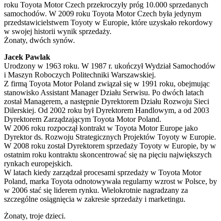
roku Toyota Motor Czech przekroczyły próg 10.000 sprzedanych
samochodów. W 2009 roku Toyota Motor Czech była jedynym
przedstawicielstwem Toyoty w Europie, które uzyskało rekordowy
w swojej historii wynik sprzedaży.
Żonaty, dwóch synów.
Jacek Pawlak
Urodzony w 1963 roku. W 1987 r. ukończył Wydział Samochodów
i Maszyn Roboczych Politechniki Warszawskiej.
Z firmą Toyota Motor Poland związał się w 1991 roku, obejmując
stanowisko Assistant Manager Działu Serwisu. Po dwóch latach
został Managerem, a następnie Dyrektorem Działu Rozwoju Sieci
Dilerskiej. Od 2002 roku był Dyrektorem Handlowym, a od 2003
Dyrektorem Zarządzającym Toyota Motor Poland.
W 2006 roku rozpoczął kontrakt w Toyota Motor Europe jako
Dyrektor ds. Rozwoju Strategicznych Projektów Toyoty w Europie.
W 2008 roku został Dyrektorem sprzedaży Toyoty w Europie, by w
ostatnim roku kontraktu skoncentrować się na pięciu największych
rynkach europejskich.
W latach kiedy zarządzał procesami sprzedaży w Toyota Motor
Poland, marka Toyota odnotowywała regularny wzrost w Polsce, by
w 2006 stać się liderem rynku. Wielokrotnie nagradzany za
szczególne osiągnięcia w zakresie sprzedaży i marketingu.
Żonaty, troje dzieci.