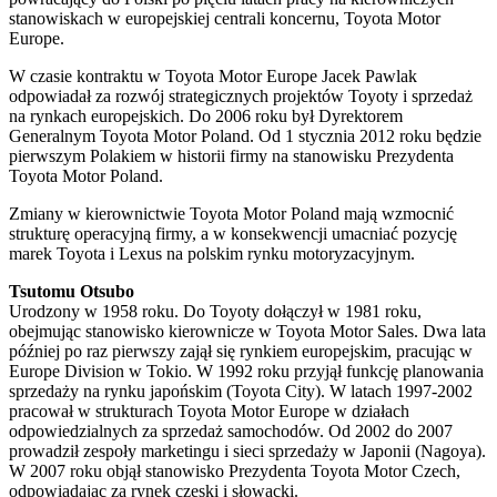
stanowiskach w europejskiej centrali koncernu, Toyota Motor
Europe.
W czasie kontraktu w Toyota Motor Europe Jacek Pawlak
odpowiadał za rozwój strategicznych projektów Toyoty i sprzedaż
na rynkach europejskich. Do 2006 roku był Dyrektorem
Generalnym Toyota Motor Poland. Od 1 stycznia 2012 roku będzie
pierwszym Polakiem w historii firmy na stanowisku Prezydenta
Toyota Motor Poland.
Zmiany w kierownictwie Toyota Motor Poland mają wzmocnić
strukturę operacyjną firmy, a w konsekwencji umacniać pozycję
marek Toyota i Lexus na polskim rynku motoryzacyjnym.
Tsutomu Otsubo
Urodzony w 1958 roku. Do Toyoty dołączył w 1981 roku,
obejmując stanowisko kierownicze w Toyota Motor Sales. Dwa lata
później po raz pierwszy zajął się rynkiem europejskim, pracując w
Europe Division w Tokio. W 1992 roku przyjął funkcję planowania
sprzedaży na rynku japońskim (Toyota City). W latach 1997-2002
pracował w strukturach Toyota Motor Europe w działach
odpowiedzialnych za sprzedaż samochodów. Od 2002 do 2007
prowadził zespoły marketingu i sieci sprzedaży w Japonii (Nagoya).
W 2007 roku objął stanowisko Prezydenta Toyota Motor Czech,
odpowiadając za rynek czeski i słowacki.