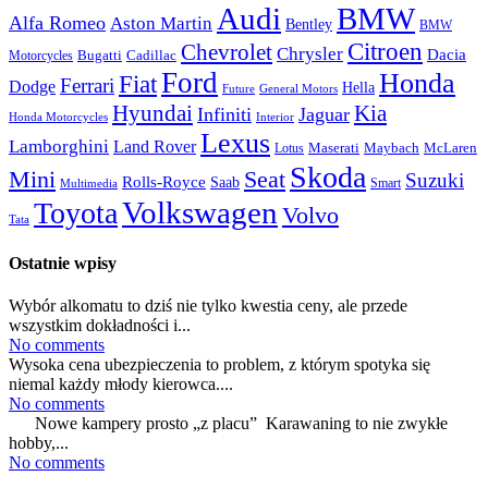
Audi
BMW
Alfa Romeo
Aston Martin
Bentley
BMW
Citroen
Chevrolet
Chrysler
Dacia
Bugatti
Cadillac
Motorcycles
Ford
Honda
Fiat
Ferrari
Dodge
Hella
Future
General Motors
Hyundai
Kia
Infiniti
Jaguar
Honda Motorcycles
Interior
Lexus
Lamborghini
Land Rover
McLaren
Maserati
Maybach
Lotus
Skoda
Mini
Seat
Suzuki
Rolls-Royce
Saab
Smart
Multimedia
Volkswagen
Toyota
Volvo
Tata
Ostatnie wpisy
Wybór alkomatu to dziś nie tylko kwestia ceny, ale przede
wszystkim dokładności i...
No comments
Wysoka cena ubezpieczenia to problem, z którym spotyka się
niemal każdy młody kierowca....
No comments
Nowe kampery prosto „z placu” Karawaning to nie zwykłe
hobby,...
No comments