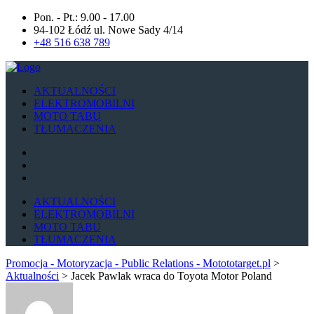
Pon. - Pt.: 9.00 - 17.00
94-102 Łódź ul. Nowe Sady 4/14
+48 516 638 789
AKTUALNOŚCI
ELEKTROMOBILNI
MOTO TABU
TŁUMACZENIA
AKTUALNOŚCI
ELEKTROMOBILNI
MOTO TABU
TŁUMACZENIA
Promocja - Motoryzacja - Public Relations - Motototarget.pl
>
Aktualności
>
Jacek Pawlak wraca do Toyota Motor Poland