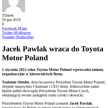
TDarek
29 gru 2019
0
Facebook
0
Fans
Twitter
0
Followers
Youtube
0
Subscriber
Jacek Pawlak wraca do Toyota
Motor Poland
1 stycznia 2012 roku Toyota Motor Poland wprowadzi zmiany
organizacyjne w kierownictwie firmy.
Tsutomu Otsubo
, dotychczasowy Prezydent Toyota Motor Poland,
obejmie stanowisko Chairman i CEO firmy. Jednocześnie nadal
będzie pełnił obowiązki Prezydenta Toyota Motor Czech,
obejmującej swoim zasięgiem rynki czeski i słowacki.
Prezydentem Toyota Motor Poland zostanie
Jacek Pawlak
,
powracający do Polski po pięciu latach pracy na kierowniczych