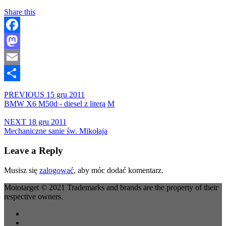
Share this
Facebook
Mastodon
Email
Share
PREVIOUS
15 gru 2011
BMW X6 M50d - diesel z literą M
NEXT
18 gru 2011
Mechaniczne sanie św. Mikołaja
Leave a Reply
Musisz się
zalogować
, aby móc dodać komentarz.
Mototarget © 2021 Trademarks and brands are the property of their
respective owners.