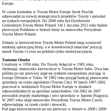
Europe.
W czasie kontraktu w Toyota Motor Europe Jacek Pawlak
odpowiadał za rozwój strategicznych projektów Toyoty i sprzedaż
na rynkach europejskich. Do 2006 roku był Dyrektorem
Generalnym Toyota Motor Poland. Od 1 stycznia 2012 roku będzie
pierwszym Polakiem w historii firmy na stanowisku Prezydenta
Toyota Motor Poland.
Zmiany w kierownictwie Toyota Motor Poland mają wzmocnić
strukturę operacyjną firmy, a w konsekwencji umacniać pozycję
marek Toyota i Lexus na polskim rynku motoryzacyjnym.
Tsutomu Otsubo
Urodzony w 1958 roku. Do Toyoty dołączył w 1981 roku,
obejmując stanowisko kierownicze w Toyota Motor Sales. Dwa lata
później po raz pierwszy zajął się rynkiem europejskim, pracując w
Europe Division w Tokio. W 1992 roku przyjął funkcję planowania
sprzedaży na rynku japońskim (Toyota City). W latach 1997-2002
pracował w strukturach Toyota Motor Europe w działach
odpowiedzialnych za sprzedaż samochodów. Od 2002 do 2007
prowadził zespoły marketingu i sieci sprzedaży w Japonii (Nagoya).
W 2007 roku objął stanowisko Prezydenta Toyota Motor Czech,
odpowiadając za rynek czeski i słowacki.
Pod jego kierownictwem po raz pierwszy w historii w 2008 i 2009