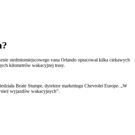
h?
rzenie siedmiomiejscowego vana Orlando opracował kilka ciekawych
nych kilometrów wakacyjnej trasy.
iedziała Beate Stumpe, dyrektor marketingu Chevrolet Europe. „W
również wyjazdów wakacyjnych”.