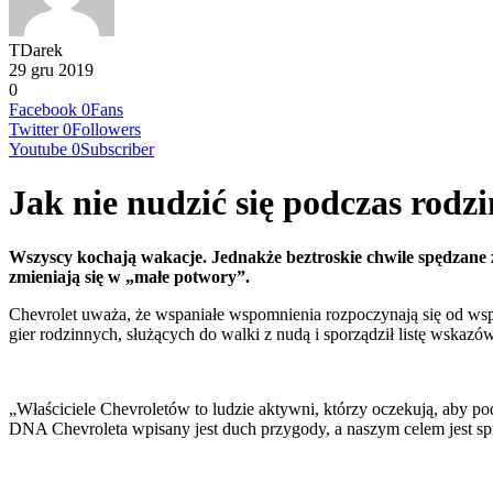
TDarek
29 gru 2019
0
Facebook
0
Fans
Twitter
0
Followers
Youtube
0
Subscriber
Jak nie nudzić się podczas ro
Wszyscy kochają wakacje. Jednakże beztroskie chwile spędzane 
zmieniają się w „małe potwory”.
Chevrolet uważa, że wspaniałe wspomnienia rozpoczynają się od ws
gier rodzinnych, służących do walki z nudą i sporządził listę wskaz
„Właściciele Chevroletów to ludzie aktywni, którzy oczekują, aby 
DNA Chevroleta wpisany jest duch przygody, a naszym celem jest spr