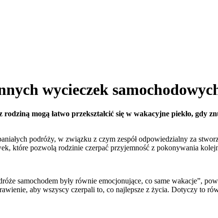
dzinnych wycieczek samochodowyc
z rodziną mogą łatwo przekształcić się w wakacyjne piekło, gdy z
paniałych podróży, w związku z czym zespół odpowiedzialny za stwo
ówek, które pozwolą rodzinie czerpać przyjemność z pokonywania kolej
podróże samochodem były równie emocjonujące, co same wakacje”, pow
awienie, aby wszyscy czerpali to, co najlepsze z życia. Dotyczy to 