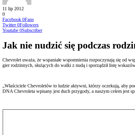
11 lip 2012
0
Facebook
0
Fans
Twitter
0
Followers
Youtube
0
Subscriber
Jak nie nudzić się podczas ro
Chevrolet uważa, że wspaniałe wspomnienia rozpoczynają się od ws
gier rodzinnych, służących do walki z nudą i sporządził listę wskaz
„Właściciele Chevroletów to ludzie aktywni, którzy oczekują, aby 
DNA Chevroleta wpisany jest duch przygody, a naszym celem jest spr