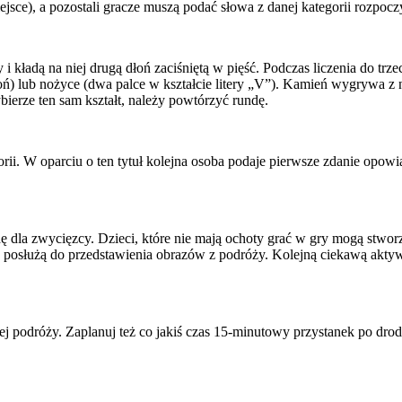
ejsce), a pozostali gracze muszą podać słowa z danej kategorii rozpoczy
 i kładą na niej drugą dłoń zaciśniętą w pięść. Podczas liczenia do trz
a dłoń) lub nożyce (dwa palce w kształcie litery „V”). Kamień wygrywa 
ierze ten sam kształt, należy powtórzyć rundę.
orii. W oparciu o ten tytuł kolejna osoba podaje pierwsze zdanie opow
 dla zwycięzcy. Dzieci, które nie mają ochoty grać w gry mogą stworz
posłużą do przedstawienia obrazów z podróży. Kolejną ciekawą aktywn
 podróży. Zaplanuj też co jakiś czas 15-minutowy przystanek po drodz