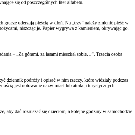
nające się od poszczególnych liter alfabetu.
ech gracze uderzają pięścią w dłoń. Na „trzy” należy zmienić pięść w
z nożycami, niszcząc je. Papier wygrywa z kamieniem, okrywając go.
iadania – „Za górami, za lasami mieszkał sobie…”. Trzecia osoba
yć dziennik podróży i opisać w nim rzeczy, które widziały podczas
ością jest notowanie nazw miast lub atrakcji turystycznych
e, aby dać rozruszać się dzieciom, a kolejne godziny w samochodzie