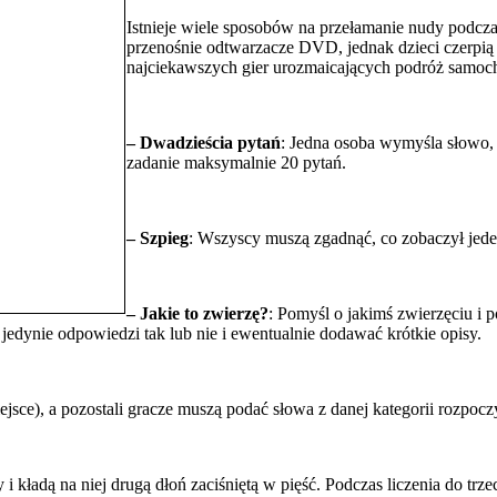
Istnieje wiele sposobów na przełamanie nudy podcza
przenośnie odtwarzacze DVD, jednak dzieci czerpią 
najciekawszych gier urozmaicających podróż samoc
– Dwadzieścia pytań
: Jedna osoba wymyśla słowo, 
zadanie maksymalnie 20 pytań.
– Szpieg
: Wszyscy muszą zgadnąć, co zobaczył jeden
– Jakie to zwierzę?
: Pomyśl o jakimś zwierzęciu i 
jedynie odpowiedzi tak lub nie i ewentualnie dodawać krótkie opisy.
ejsce), a pozostali gracze muszą podać słowa z danej kategorii rozpoczy
 i kładą na niej drugą dłoń zaciśniętą w pięść. Podczas liczenia do trz