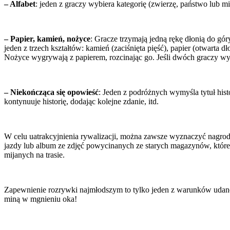
– Alfabet
: jeden z graczy wybiera kategorię (zwierzę, państwo lub mi
– Papier, kamień, nożyce
: Gracze trzymają jedną rękę dłonią do góry
jeden z trzech kształtów: kamień (zaciśnięta pięść), papier (otwart
Nożyce wygrywają z papierem, rozcinając go. Jeśli dwóch graczy wyb
– Niekończąca się opowieść
: Jeden z podróżnych wymyśla tytuł hist
kontynuuje historię, dodając kolejne zdanie, itd.
W celu uatrakcyjnienia rywalizacji, można zawsze wyznaczyć nagrodę
jazdy lub album ze zdjęć powycinanych ze starych magazynów, które 
mijanych na trasie.
Zapewnienie rozrywki najmłodszym to tylko jeden z warunków udanej
miną w mgnieniu oka!