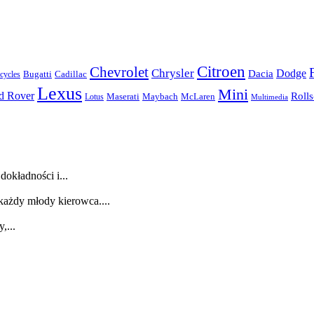
Citroen
Chevrolet
Chrysler
Dodge
Dacia
Bugatti
Cadillac
ycles
Lexus
Mini
d Rover
Roll
McLaren
Maserati
Maybach
Lotus
Multimedia
dokładności i...
każdy młody kierowca....
,...