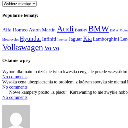
Archiwum:
Popularne tematy:
Audi
BMW
Alfa Romeo
Aston Martin
Bentley
BMW Motorc
Hyundai
Kia
Infiniti
Jaguar
Lamborghini
Lan
Motorcycles
Interior
Volkswagen
Volvo
Ostatnie wpisy
Wybór alkomatu to dziś nie tylko kwestia ceny, ale przede wszystkim 
No comments
Wysoka cena ubezpieczenia to problem, z którym spotyka się niemal 
No comments
Nowe kampery prosto „z placu” Karawaning to nie zwykłe hobby
No comments