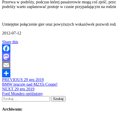
Przerwa w podróży, podczas której pasażerowie mogą coś zjeść, przejś
podróży warto zaplanować postoje w czasie przypadającym na rodzinne
Umiejętne połączenie gier oraz powyższych wskazówek pozwoli rodzi
2012-07-12
Share this
Facebook
Mastodon
Email
PREVIOUS
29 gru 2019
Share
BMW pracuje nad M235i Coupe!
NEXT
29 gru 2019
Ford Mondeo opóźniony
Szukaj:
Archiwum: