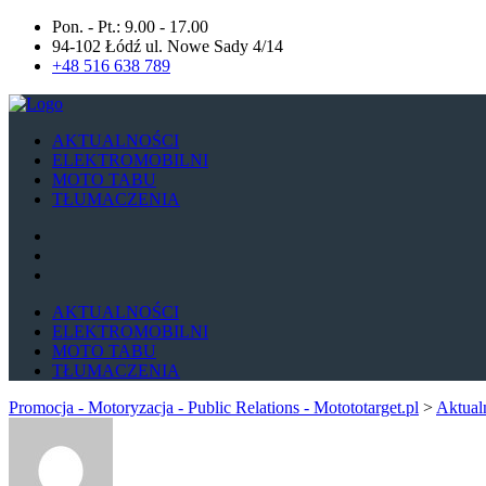
Pon. - Pt.: 9.00 - 17.00
94-102 Łódź ul. Nowe Sady 4/14
+48 516 638 789
AKTUALNOŚCI
ELEKTROMOBILNI
MOTO TABU
TŁUMACZENIA
AKTUALNOŚCI
ELEKTROMOBILNI
MOTO TABU
TŁUMACZENIA
Promocja - Motoryzacja - Public Relations - Motototarget.pl
>
Aktual