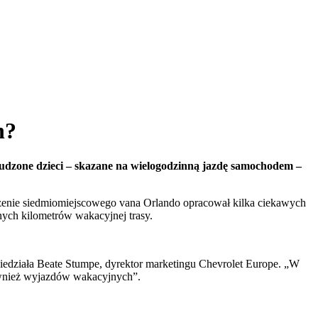
h?
nudzone dzieci – skazane na wielogodzinną jazdę samochodem –
rzenie siedmiomiejscowego vana Orlando opracował kilka ciekawych
nych kilometrów wakacyjnej trasy.
iedziała Beate Stumpe, dyrektor marketingu Chevrolet Europe. „W
również wyjazdów wakacyjnych”.