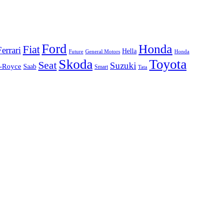
Ford
Honda
Fiat
Ferrari
Hella
Future
Honda
General Motors
Skoda
Toyota
Seat
Suzuki
s-Royce
Saab
Smart
Tata