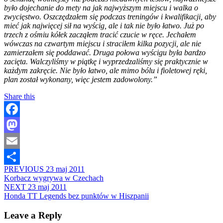
było dojechanie do mety na jak najwyższym miejscu i walka o
zwycięstwo. Oszczędzałem się podczas treningów i kwalifikacji, aby
mieć jak najwięcej sił na wyścig, ale i tak nie było łatwo. Już po
trzech z ośmiu kółek zacząłem tracić czucie w ręce. Jechałem
wówczas na czwartym miejscu i straciłem kilka pozycji, ale nie
zamierzałem się poddawać. Druga połowa wyścigu była bardzo
zacięta. Walczyliśmy w piątkę i wyprzedzaliśmy się praktycznie w
każdym zakręcie. Nie było łatwo, ale mimo bólu i fioletowej ręki,
plan został wykonany, więc jestem zadowolony.”
Share this
Facebook
Mastodon
Email
PREVIOUS
23 maj 2011
Share
Korbacz wygrywa w Czechach
NEXT
23 maj 2011
Honda TT Legends bez punktów w Hiszpanii
Leave a Reply