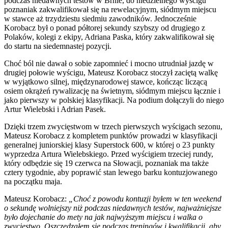
podczas niedawnych testów w Brnie, do niedzielnego wyścigu
poznaniak zakwalifikował się na rewelacyjnym, siódmym miejscu
w stawce aż trzydziestu siedmiu zawodników. Jednocześnie
Korobacz był o ponad półtorej sekundy szybszy od drugiego z
Polaków, kolegi z ekipy, Adriana Paska, który zakwalifikował się
do startu na siedemnastej pozycji.
Choć ból nie dawał o sobie zapomnieć i mocno utrudniał jazdę w
drugiej połowie wyścigu, Mateusz Korobacz stoczył zaciętą walkę
w wyjątkowo silnej, międzynarodowej stawce, kończąc liczącą
osiem okrążeń rywalizację na świetnym, siódmym miejscu łącznie i
jako pierwszy w polskiej klasyfikacji. Na podium dołączyli do niego
Artur Wielebski i Adrian Pasek.
Dzięki trzem zwycięstwom w trzech pierwszych wyścigach sezonu,
Mateusz Korobacz z kompletem punktów prowadzi w klasyfikacji
generalnej juniorskiej klasy Superstock 600, w której o 23 punkty
wyprzedza Artura Wielebskiego. Przed wyścigiem trzeciej rundy,
który odbędzie się 19 czerwca na Słowacji, poznaniak ma także
cztery tygodnie, aby poprawić stan lewego barku kontuzjowanego
na początku maja.
Mateusz Korobacz:
„Choć z powodu kontuzji byłem w ten weekend
o sekundę wolniejszy niż podczas niedawnych testów, najważniejsze
było dojechanie do mety na jak najwyższym miejscu i walka o
zwycięstwo. Oszczędzałem się podczas treningów i kwalifikacji, aby