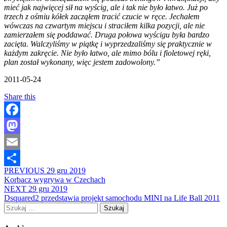
mieć jak najwięcej sił na wyścig, ale i tak nie było łatwo. Już po
trzech z ośmiu kółek zacząłem tracić czucie w ręce. Jechałem
wówczas na czwartym miejscu i straciłem kilka pozycji, ale nie
zamierzałem się poddawać. Druga połowa wyścigu była bardzo
zacięta. Walczyliśmy w piątkę i wyprzedzaliśmy się praktycznie w
każdym zakręcie. Nie było łatwo, ale mimo bólu i fioletowej ręki,
plan został wykonany, więc jestem zadowolony.”
2011-05-24
Share this
Facebook
Mastodon
Email
PREVIOUS
29 gru 2019
Share
Korbacz wygrywa w Czechach
NEXT
29 gru 2019
Dsquared2 przedstawia projekt samochodu MINI na Life Ball 2011
Szukaj: