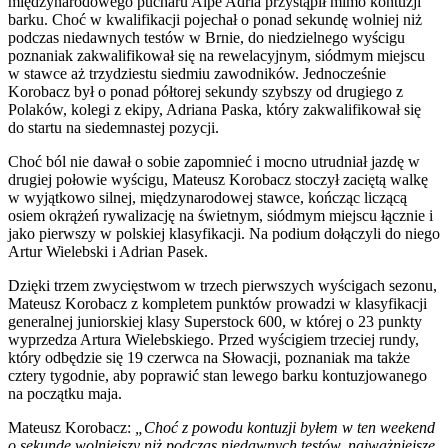
międzynarodowego pucharu Alpe Adria przystąpił mimo kontuzji
barku. Choć w kwalifikacji pojechał o ponad sekundę wolniej niż
podczas niedawnych testów w Brnie, do niedzielnego wyścigu
poznaniak zakwalifikował się na rewelacyjnym, siódmym miejscu
w stawce aż trzydziestu siedmiu zawodników. Jednocześnie
Korobacz był o ponad półtorej sekundy szybszy od drugiego z
Polaków, kolegi z ekipy, Adriana Paska, który zakwalifikował się
do startu na siedemnastej pozycji.
Choć ból nie dawał o sobie zapomnieć i mocno utrudniał jazdę w
drugiej połowie wyścigu, Mateusz Korobacz stoczył zaciętą walkę
w wyjątkowo silnej, międzynarodowej stawce, kończąc liczącą
osiem okrążeń rywalizację na świetnym, siódmym miejscu łącznie i
jako pierwszy w polskiej klasyfikacji. Na podium dołączyli do niego
Artur Wielebski i Adrian Pasek.
Dzięki trzem zwycięstwom w trzech pierwszych wyścigach sezonu,
Mateusz Korobacz z kompletem punktów prowadzi w klasyfikacji
generalnej juniorskiej klasy Superstock 600, w której o 23 punkty
wyprzedza Artura Wielebskiego. Przed wyścigiem trzeciej rundy,
który odbędzie się 19 czerwca na Słowacji, poznaniak ma także
cztery tygodnie, aby poprawić stan lewego barku kontuzjowanego
na początku maja.
Mateusz Korobacz:
„Choć z powodu kontuzji byłem w ten weekend
o sekundę wolniejszy niż podczas niedawnych testów, najważniejsze