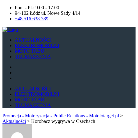
Pon. - Pt.: 9.00 - 17.00
94-102 Łódź ul. Nowe Sady 4/14
+48 516 638 789
AKTUALNOŚCI
ELEKTROMOBILNI
MOTO TABU
TŁUMACZENIA
AKTUALNOŚCI
ELEKTROMOBILNI
MOTO TABU
TŁUMACZENIA
Promocja - Motoryzacja - Public Relations - Motototarget.pl
>
Aktualności
>
Korobacz wygrywa w Czechach