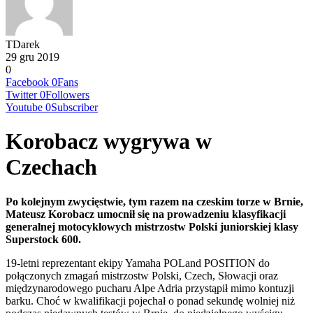
TDarek
29 gru 2019
0
Facebook
0
Fans
Twitter
0
Followers
Youtube
0
Subscriber
Korobacz wygrywa w
Czechach
Po kolejnym zwycięstwie, tym razem na czeskim torze w Brnie,
Mateusz Korobacz umocnił się na prowadzeniu klasyfikacji
generalnej motocyklowych mistrzostw Polski juniorskiej klasy
Superstock 600.
19-letni reprezentant ekipy Yamaha POLand POSITION do
połączonych zmagań mistrzostw Polski, Czech, Słowacji oraz
międzynarodowego pucharu Alpe Adria przystąpił mimo kontuzji
barku. Choć w kwalifikacji pojechał o ponad sekundę wolniej niż