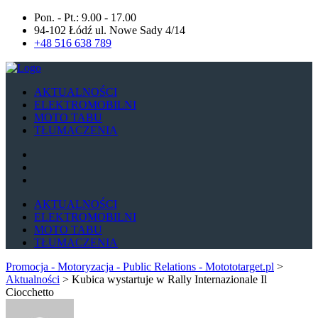
Pon. - Pt.: 9.00 - 17.00
94-102 Łódź ul. Nowe Sady 4/14
+48 516 638 789
AKTUALNOŚCI
ELEKTROMOBILNI
MOTO TABU
TŁUMACZENIA
AKTUALNOŚCI
ELEKTROMOBILNI
MOTO TABU
TŁUMACZENIA
Promocja - Motoryzacja - Public Relations - Motototarget.pl
>
Aktualności
>
Kubica wystartuje w Rally Internazionale Il
Ciocchetto