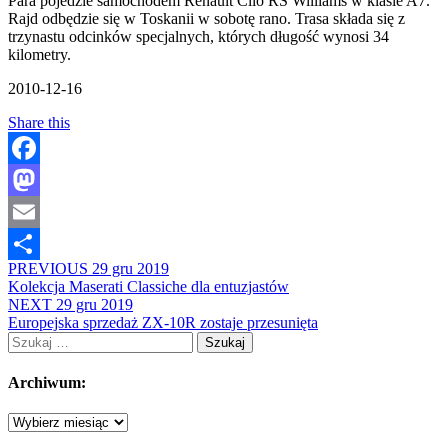
Para pojedzie samochodem Renault Clio RS Williams w klasie A7.
Rajd odbędzie się w Toskanii w sobotę rano. Trasa składa się z
trzynastu odcinków specjalnych, których długość wynosi 34
kilometry.
2010-12-16
Share this
Facebook
Mastodon
Email
PREVIOUS
29 gru 2019
Share
Kolekcja Maserati Classiche dla entuzjastów
NEXT
29 gru 2019
Europejska sprzedaż ZX-10R zostaje przesunięta
Szukaj:
Archiwum:
Archiwum: