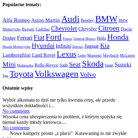
Popularne tematy:
Audi
BMW
Alfa Romeo
Aston Martin
Bentley
BMW
Citroen
Chevrolet
Chrysler
Dacia
Bugatti
Cadillac
Motorcycles
Ford
Honda
Fiat
Ferrari
Dodge
Hella
Future
General Motors
Hyundai
Kia
Infiniti
Jaguar
Honda Motorcycles
Interior
Lexus
Lamborghini
Land Rover
McLaren
Maserati
Maybach
Lotus
Skoda
Mini
Seat
Suzuki
Rolls-Royce
Saab
Smart
Multimedia
Volkswagen
Toyota
Volvo
Tata
Ostatnie wpisy
Wybór alkomatu to dziś nie tylko kwestia ceny, ale przede
wszystkim dokładności i...
No comments
Wysoka cena ubezpieczenia to problem, z którym spotyka się
niemal każdy młody kierowca....
No comments
Nowe kampery prosto „z placu” Karawaning to nie zwykłe