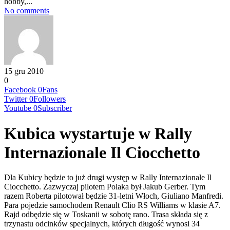
hobby,...
No comments
15 gru 2010
0
Facebook
0
Fans
Twitter
0
Followers
Youtube
0
Subscriber
Kubica wystartuje w Rally
Internazionale Il Ciocchetto
Dla Kubicy będzie to już drugi występ w Rally Internazionale Il
Ciocchetto. Zazwyczaj pilotem Polaka był Jakub Gerber. Tym
razem Roberta pilotował będzie 31-letni Włoch, Giuliano Manfredi.
Para pojedzie samochodem Renault Clio RS Williams w klasie A7.
Rajd odbędzie się w Toskanii w sobotę rano. Trasa składa się z
trzynastu odcinków specjalnych, których długość wynosi 34