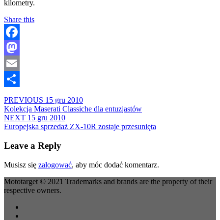
kilometry.
Share this
Facebook
Mastodon
Email
Share
PREVIOUS
15 gru 2010
Kolekcja Maserati Classiche dla entuzjastów
NEXT
15 gru 2010
Europejska sprzedaż ZX-10R zostaje przesunięta
Leave a Reply
Musisz się
zalogować
, aby móc dodać komentarz.
Mototarget © 2021 Trademarks and brands are the property of their
respective owners.