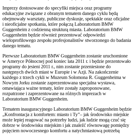
Imprezy dostosowane do specyfiki miejsca oraz programy
edukacyjne związane z obranym tematem danego cyklu będą
obejmowały warsztaty, publiczne dyskusje, spektakle oraz oficjalne
i nieoficjalne spotkania, które połączą Laboratorium BMW
Guggenheim z codzienną strukturą miasta. Laboratorium BMW
Guggenheim będzie również prezentować odpowiedzi
wieloprofilowego zespołu profesjonalistów stworzonego do badania
danego tematu.
Pierwsze Laboratorium BMW Guggenheim zostanie uruchomione
w Ameryce Północnej pod koniec lata 2011 r. i będzie prezentowało
programy do jesieni 2011 r., nim zostanie przeniesione do
następnych dwóch miast w Europie i w Azji. Na zakończenie
każdego z trzech cykli w Muzeum Solomona R. Guggenheima w
Nowym Jorku zostanie zaprezentowana specjalna wystawa,
omawiająca ważne tematy, które zostały zaproponowane,
rozpatrzone i zaprezentowane na różnych imprezach w
Laboratorium BMW Guggenheim.
Tematem inauguracyjnego Laboratorium BMW Guggenheim będzie
„Konfrontacja z komfortem: miasto i Ty”– jak środowisko miejskie
może lepiej reagować na potrzeby ludzi, jak ludzie mogą czuć się
dobrze w środowisku miejskim i jak znaleźć równowagę pomiędzy
pojęciem nowoczesnego komfortu a natychmiastową potrzebą