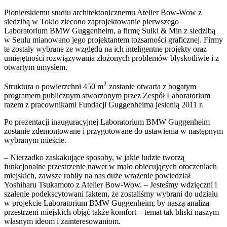
Pionierskiemu studiu architektonicznemu Atelier Bow-Wow z
siedzibą w Tokio zlecono zaprojektowanie pierwszego
Laboratorium BMW Guggenheim, a firmę Sulki & Min z siedzibą
w Seulu mianowano jego projektantem tożsamości graficznej. Firmy
te zostały wybrane ze względu na ich inteligentne projekty oraz
umiejętności rozwiązywania złożonych problemów błyskotliwie i z
otwartym umysłem.
2
Struktura o powierzchni 450 m
zostanie otwarta z bogatym
programem publicznym stworzonym przez Zespół Laboratorium
razem z pracownikami Fundacji Guggenheima jesienią 2011 r.
Po prezentacji inauguracyjnej Laboratorium BMW Guggenheim
zostanie zdemontowane i przygotowane do ustawienia w następnym
wybranym mieście.
– Nierzadko zaskakujące sposoby, w jakie ludzie tworzą
funkcjonalne przestrzenie nawet w mało obiecujących otoczeniach
miejskich, zawsze robiły na nas duże wrażenie powiedział
Yoshiharu Tsukamoto z Atelier Bow-Wow. – Jesteśmy wdzięczni i
szalenie podekscytowani faktem, że zostaliśmy wybrani do udziału
w projekcie Laboratorium BMW Guggenheim, by naszą analizą
przestrzeni miejskich objąć także komfort – temat tak bliski naszym
własnym ideom i zainteresowaniom.