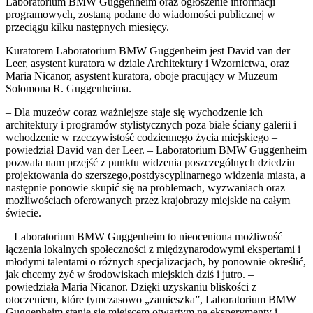
Laboratorium BMW Guggenheim oraz ogłoszenie informacji
programowych, zostaną podane do wiadomości publicznej w
przeciągu kilku następnych miesięcy.
Kuratorem Laboratorium BMW Guggenheim jest David van der
Leer, asystent kuratora w dziale Architektury i Wzornictwa, oraz
Maria Nicanor, asystent kuratora, oboje pracujący w Muzeum
Solomona R. Guggenheima.
– Dla muzeów coraz ważniejsze staje się wychodzenie ich
architektury i programów stylistycznych poza białe ściany galerii i
wchodzenie w rzeczywistość codziennego życia miejskiego –
powiedział David van der Leer. – Laboratorium BMW Guggenheim
pozwala nam przejść z punktu widzenia poszczególnych dziedzin
projektowania do szerszego,postdyscyplinarnego widzenia miasta, a
następnie ponowie skupić się na problemach, wyzwaniach oraz
możliwościach oferowanych przez krajobrazy miejskie na całym
świecie.
– Laboratorium BMW Guggenheim to nieoceniona możliwość
łączenia lokalnych społeczności z międzynarodowymi ekspertami i
młodymi talentami o różnych specjalizacjach, by ponownie określić,
jak chcemy żyć w środowiskach miejskich dziś i jutro. –
powiedziała Maria Nicanor. Dzięki uzyskaniu bliskości z
otoczeniem, które tymczasowo „zamieszka”, Laboratorium BMW
Guggenheim stanie się miejscem otwartym na eksperymenty i