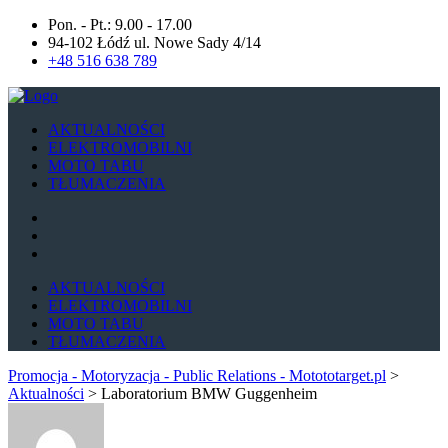
Pon. - Pt.: 9.00 - 17.00
94-102 Łódź ul. Nowe Sady 4/14
+48 516 638 789
AKTUALNOŚCI
ELEKTROMOBILNI
MOTO TABU
TŁUMACZENIA
AKTUALNOŚCI
ELEKTROMOBILNI
MOTO TABU
TŁUMACZENIA
Promocja - Motoryzacja - Public Relations - Motototarget.pl
>
Aktualności
>
Laboratorium BMW Guggenheim