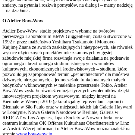
zmiany, na pytania i rozkwit pomysłów, na dialog i – mamy nadzieję
– na działania.
O Atelier Bow-Wow
Atelier Bow-Wow, studio projektowe wybrane na twórców
pierwszego Laboratorium BMW Guggenheim, zostało stworzone w
1992 r. przez małżeństwo Yoshiharu Tsukamoto i Momoyo
Kaijimę.Znana ze swoich zaskakujących i nietypowych, ale również
wysoce użytecznych projektów mieszkaniowych w gęstej
zabudowie miejskiej firma rozwinęła swoje działania na podstawie
ogromnego i bezstronnego studium istniejących warunków
kulturowych, ekonomicznych i środowiskowych – studium, które
pozwoliło jej zaproponować termin „pet architecture” dla mnóstwa
dziwnych, niezgrabnych, a jednocześnie funkcjonalnych małych
budynków wklinowanych w maleńkie przestrzenie Tokio. Atelier
Bow-Wow zyskało również entuzjastycznych zwolenników dzięki
innowacyjnym projektom wystawowym, między innymi na
Biennale w Wenecji 2010 (jako oficjalny reprezentant Japonii) i
Biennale w São Paulo oraz w miejscach takich jak Galeria Hayward
w Londynie, Nowa Galeria Narodowa w Berlinie, Galeria w
REDCAT w Los Angeles, Japan Society w Nowym Jorku oraz
centrum kulturalne OK Offenes Kulturhaus Oberösterreich w Linz
w Austrii. Więcej informacji o Atelier Bow-Wow można znaleźć na
stronie
www.bow-wow.jp
.