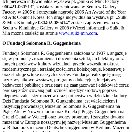
Ich pierwsza indywidualna wystawa pt. „Sulki & Min: Factory
060421-060513”, została zaprezentowana w Seulu w Gallery
Factory w 2006 r. i otrzymała nagrodę 2006 Art Award of the Year
od Arts Council Korea. Ich druga indywidualna wystawa pt. „Sulki
& Min: Kimjinhye 080402-080414” została zaprezentowana w
Seulu w Kimjinhye Gallery w 2008 r.Więcej informacji o Sulki &
Min można znaleźć na stronie
www.sulki-min.com
.
O Fundacji Solomona R. Guggenheima
Fundacja Solomona R. Guggenheima założona w 1937 r. angażuje
się w promocję zrozumienia i docenienia sztuki, architektury oraz
innych przejawów kultury wizualnej, przede wszystkim okresu
modernistycznego i teraźniejszości,oraz kolekcjonuje, konserwuje
oraz studiuje sztukę naszych czasów. Fundacja realizuje tę misję
przez wyjątkowe wystawy, programy edukacyjne, inicjatywy
badawcze i publikacje oraz stara się zaangażować i edukować coraz
bardziej zróżnicowaną publiczność międzynarodową poprzez
niepowtarzalną sieć muzeów oraz partnerstwa w dziedzinie kultury.
Dziś Fundacja Solomona R. Guggenheima jest właścicielem i
instytucją prowadzącą Muzeum Solomona R. Guggenheima na
Piątej Alei w Nowym Jorku oraz Kolekcji Peggy Guggenheim na
Grand Canal w Wenecji oraz tworzy programy i zarządza dwoma
muzeami w Europie noszącymi jej nazwę: Muzeum Guggenheima
w Bilbao oraz muzeum Deutsche Guggenheim w Berlinie. Muzeum