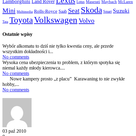
Lexus
Lamborghini
Land Rover
McLaren
Maserati
Maybach
Lotus
Skoda
Mini
Seat
Suzuki
Rolls-Royce
Saab
Smart
Multimedia
Volkswagen
Toyota
Volvo
Tata
Ostatnie wpisy
Wybór alkomatu to dziś nie tylko kwestia ceny, ale przede
wszystkim dokładności i...
No comments
Wysoka cena ubezpieczenia to problem, z którym spotyka się
niemal każdy młody kierowca....
No comments
Nowe kampery prosto „z placu” Karawaning to nie zwykłe
hobby,...
No comments
03 paź 2010