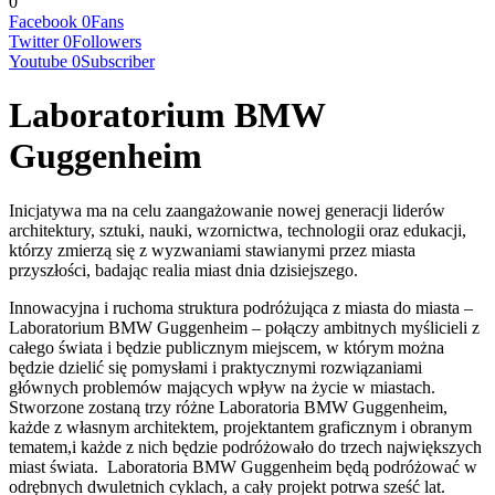
0
Facebook
0
Fans
Twitter
0
Followers
Youtube
0
Subscriber
Laboratorium BMW
Guggenheim
Inicjatywa ma na celu zaangażowanie nowej generacji liderów
architektury, sztuki, nauki, wzornictwa, technologii oraz edukacji,
którzy zmierzą się z wyzwaniami stawianymi przez miasta
przyszłości, badając realia miast dnia dzisiejszego.
Innowacyjna i ruchoma struktura podróżująca z miasta do miasta –
Laboratorium BMW Guggenheim – połączy ambitnych myślicieli z
całego świata i będzie publicznym miejscem, w którym można
będzie dzielić się pomysłami i praktycznymi rozwiązaniami
głównych problemów mających wpływ na życie w miastach.
Stworzone zostaną trzy różne Laboratoria BMW Guggenheim,
każde z własnym architektem, projektantem graficznym i obranym
tematem,i każde z nich będzie podróżowało do trzech największych
miast świata. Laboratoria BMW Guggenheim będą podróżować w
odrębnych dwuletnich cyklach, a cały projekt potrwa sześć lat.