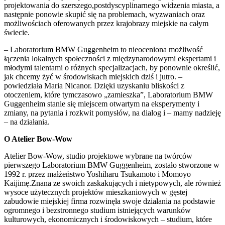
projektowania do szerszego,postdyscyplinarnego widzenia miasta, a
następnie ponowie skupić się na problemach, wyzwaniach oraz
możliwościach oferowanych przez krajobrazy miejskie na całym
świecie.
– Laboratorium BMW Guggenheim to nieoceniona możliwość
łączenia lokalnych społeczności z międzynarodowymi ekspertami i
młodymi talentami o różnych specjalizacjach, by ponownie określić,
jak chcemy żyć w środowiskach miejskich dziś i jutro. –
powiedziała Maria Nicanor. Dzięki uzyskaniu bliskości z
otoczeniem, które tymczasowo „zamieszka”, Laboratorium BMW
Guggenheim stanie się miejscem otwartym na eksperymenty i
zmiany, na pytania i rozkwit pomysłów, na dialog i – mamy nadzieję
– na działania.
O Atelier Bow-Wow
Atelier Bow-Wow, studio projektowe wybrane na twórców
pierwszego Laboratorium BMW Guggenheim, zostało stworzone w
1992 r. przez małżeństwo Yoshiharu Tsukamoto i Momoyo
Kaijimę.Znana ze swoich zaskakujących i nietypowych, ale również
wysoce użytecznych projektów mieszkaniowych w gęstej
zabudowie miejskiej firma rozwinęła swoje działania na podstawie
ogromnego i bezstronnego studium istniejących warunków
kulturowych, ekonomicznych i środowiskowych – studium, które