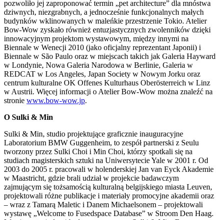
pozwoliło jej zaproponować termin „pet architecture” dla mnóstwa
dziwnych, niezgrabnych, a jednocześnie funkcjonalnych małych
budynków wklinowanych w maleńkie przestrzenie Tokio. Atelier
Bow-Wow zyskało również entuzjastycznych zwolenników dzięki
innowacyjnym projektom wystawowym, między innymi na
Biennale w Wenecji 2010 (jako oficjalny reprezentant Japonii) i
Biennale w São Paulo oraz w miejscach takich jak Galeria Hayward
w Londynie, Nowa Galeria Narodowa w Berlinie, Galeria w
REDCAT w Los Angeles, Japan Society w Nowym Jorku oraz
centrum kulturalne OK Offenes Kulturhaus Oberösterreich w Linz
w Austrii. Więcej informacji o Atelier Bow-Wow można znaleźć na
stronie
www.bow-wow.jp
.
O Sulki & Min
Sulki & Min, studio projektujące graficznie inauguracyjne
Laboratorium BMW Guggenheim, to zespół partnerski z Seulu
tworzony przez Sulki Choi i Min Choi, którzy spotkali się na
studiach magisterskich sztuki na Uniwersytecie Yale w 2001 r. Od
2003 do 2005 r. pracowali w holenderskiej Jan van Eyck Akademie
w Maastricht, gdzie brali udział w projekcie badawczym
zajmującym się tożsamością kulturalną belgijskiego miasta Leuven,
projektowali różne publikacje i materiały promocyjne akademii oraz
– wraz z Tamarą Maletic i Danem Michaelsonem – projektowali
wystawę „Welcome to Fusedspace Database” w Stroom Den Haag.