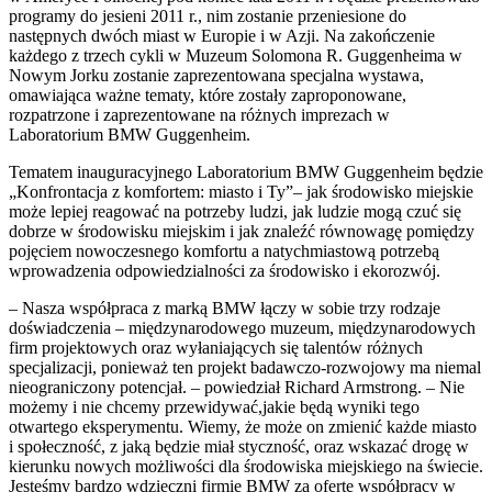
programy do jesieni 2011 r., nim zostanie przeniesione do
następnych dwóch miast w Europie i w Azji. Na zakończenie
każdego z trzech cykli w Muzeum Solomona R. Guggenheima w
Nowym Jorku zostanie zaprezentowana specjalna wystawa,
omawiająca ważne tematy, które zostały zaproponowane,
rozpatrzone i zaprezentowane na różnych imprezach w
Laboratorium BMW Guggenheim.
Tematem inauguracyjnego Laboratorium BMW Guggenheim będzie
„Konfrontacja z komfortem: miasto i Ty”– jak środowisko miejskie
może lepiej reagować na potrzeby ludzi, jak ludzie mogą czuć się
dobrze w środowisku miejskim i jak znaleźć równowagę pomiędzy
pojęciem nowoczesnego komfortu a natychmiastową potrzebą
wprowadzenia odpowiedzialności za środowisko i ekorozwój.
– Nasza współpraca z marką BMW łączy w sobie trzy rodzaje
doświadczenia – międzynarodowego muzeum, międzynarodowych
firm projektowych oraz wyłaniających się talentów różnych
specjalizacji, ponieważ ten projekt badawczo-rozwojowy ma niemal
nieograniczony potencjał. – powiedział Richard Armstrong. – Nie
możemy i nie chcemy przewidywać,jakie będą wyniki tego
otwartego eksperymentu. Wiemy, że może on zmienić każde miasto
i społeczność, z jaką będzie miał styczność, oraz wskazać drogę w
kierunku nowych możliwości dla środowiska miejskiego na świecie.
Jesteśmy bardzo wdzięczni firmie BMW za ofertę współpracy w