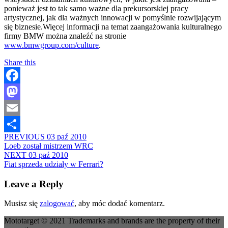
ponieważ jest to tak samo ważne dla prekursorskiej pracy
artystycznej, jak dla ważnych innowacji w pomyślnie rozwijającym
się biznesie.Więcej informacji na temat zaangażowania kulturalnego
firmy BMW można znaleźć na stronie
www.bmwgroup.com/culture
.
Share this
Facebook
Mastodon
Email
PREVIOUS
03 paź 2010
Share
Loeb został mistrzem WRC
NEXT
03 paź 2010
Fiat sprzeda udziały w Ferrari?
Leave a Reply
Musisz się
zalogować
, aby móc dodać komentarz.
Mototarget © 2021 Trademarks and brands are the property of their