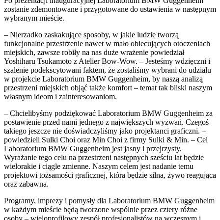
Po prezentacji inauguracyjnej Laboratorium BMW Guggenheim
zostanie zdemontowane i przygotowane do ustawienia w następnym
wybranym mieście.
– Nierzadko zaskakujące sposoby, w jakie ludzie tworzą
funkcjonalne przestrzenie nawet w mało obiecujących otoczeniach
miejskich, zawsze robiły na nas duże wrażenie powiedział
Yoshiharu Tsukamoto z Atelier Bow-Wow. – Jesteśmy wdzięczni i
szalenie podekscytowani faktem, że zostaliśmy wybrani do udziału
w projekcie Laboratorium BMW Guggenheim, by naszą analizą
przestrzeni miejskich objąć także komfort – temat tak bliski naszym
własnym ideom i zainteresowaniom.
– Chcielibyśmy podziękować Laboratorium BMW Guggenheim za
postawienie przed nami jednego z największych wyzwań. Czegoś
takiego jeszcze nie doświadczyliśmy jako projektanci graficzni. –
powiedzieli Sulki Choi oraz Min Choi z firmy Sulki & Min. – Cel
Laboratorium BMW Guggenheim jest jasny i przejrzysty.
Wyrażanie tego celu na przestrzeni następnych sześciu lat będzie
wielorakie i ciągle zmienne. Naszym celem jest nadanie temu
projektowi tożsamości graficznej, która będzie silna, żywo reagująca
oraz zabawna.
Programy, imprezy i pomysły dla Laboratorium BMW Guggenheim
w każdym mieście będą tworzone wspólnie przez cztery różne
osoby – wieloprofilowy zespół profesjonalistów na wczesnym i