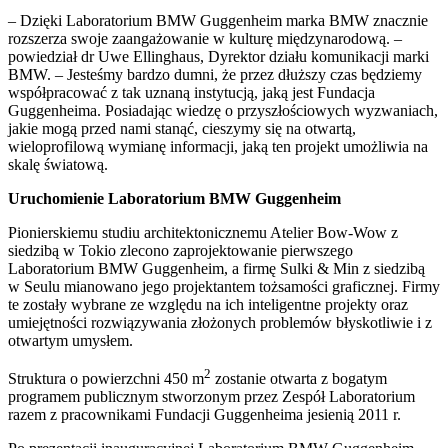
– Dzięki Laboratorium BMW Guggenheim marka BMW znacznie
rozszerza swoje zaangażowanie w kulturę międzynarodową. –
powiedział dr Uwe Ellinghaus, Dyrektor działu komunikacji marki
BMW. – Jesteśmy bardzo dumni, że przez dłuższy czas będziemy
współpracować z tak uznaną instytucją, jaką jest Fundacja
Guggenheima. Posiadając wiedzę o przyszłościowych wyzwaniach,
jakie mogą przed nami stanąć, cieszymy się na otwartą,
wieloprofilową wymianę informacji, jaką ten projekt umożliwia na
skalę światową.
Uruchomienie Laboratorium BMW Guggenheim
Pionierskiemu studiu architektonicznemu Atelier Bow-Wow z
siedzibą w Tokio zlecono zaprojektowanie pierwszego
Laboratorium BMW Guggenheim, a firmę Sulki & Min z siedzibą
w Seulu mianowano jego projektantem tożsamości graficznej. Firmy
te zostały wybrane ze względu na ich inteligentne projekty oraz
umiejętności rozwiązywania złożonych problemów błyskotliwie i z
otwartym umysłem.
2
Struktura o powierzchni 450 m
zostanie otwarta z bogatym
programem publicznym stworzonym przez Zespół Laboratorium
razem z pracownikami Fundacji Guggenheima jesienią 2011 r.