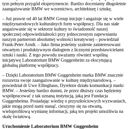
tym pełnym przygód eksperymencie. Bardzo doceniamy długoletnie
zaangażowanie BMW we wzornictwo, architekturę i sztukę.
– Już prawie od 40 lat BMW Group inicjuje i angażuje się w wiele
międzynarodowych kulturalnych form współpracy. Dla nas stałe
angażowanie się w sektorze kultury to świadomość naszej
społecznej odpowiedzialności przy jednoczesnym zapewnianiu
naszym partnerom absolutnej wolności kreatywnej – powiedział
Frank-Peter Arndt. – Jako firma jesteśmy szalenie zainteresowani
otwartym i produktywnym dialogiem z licznymi przedstawicielami
sztuki i nauki. Z tego powodu uważamy również wspólną
inicjatywę Laboratorium BMW Guggenheim za ekscytującą
globalną platformę współpracy.
– Dzięki Laboratorium BMW Guggenheim marka BMW znacznie
rozszerza swoje zaangażowanie w kulturę międzynarodową. –
powiedział dr Uwe Ellinghaus, Dyrektor działu komunikacji marki
BMW. – Jesteśmy bardzo dumni, że przez dłuższy czas będziemy
współpracować z tak uznaną instytucją, jaką jest Fundacja
Guggenheima. Posiadając wiedzę o przyszłościowych wyzwaniach,
jakie mogą przed nami stanąć, cieszymy się na otwartą,
wieloprofilową wymianę informacji, jaką ten projekt umożliwia na
skalę światową.
Uruchomienie Laboratorium BMW Guggenheim