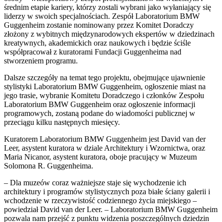
średnim etapie kariery, którzy zostali wybrani jako wyłaniający się
liderzy w swoich specjalnościach. Zespół Laboratorium BMW
Guggenheim zostanie nominowany przez Komitet Doradczy
złożony z wybitnych międzynarodowych ekspertów w dziedzinach
kreatywnych, akademickich oraz naukowych i będzie ściśle
współpracował z kuratorami Fundacji Guggenheima nad
stworzeniem programu.
Dalsze szczegóły na temat tego projektu, obejmujące ujawnienie
stylistyki Laboratorium BMW Guggenheim, ogłoszenie miast na
jego trasie, wybranie Komitetu Doradczego i członków Zespołu
Laboratorium BMW Guggenheim oraz ogłoszenie informacji
programowych, zostaną podane do wiadomości publicznej w
przeciągu kilku następnych miesięcy.
Kuratorem Laboratorium BMW Guggenheim jest David van der
Leer, asystent kuratora w dziale Architektury i Wzornictwa, oraz
Maria Nicanor, asystent kuratora, oboje pracujący w Muzeum
Solomona R. Guggenheima.
– Dla muzeów coraz ważniejsze staje się wychodzenie ich
architektury i programów stylistycznych poza białe ściany galerii i
wchodzenie w rzeczywistość codziennego życia miejskiego –
powiedział David van der Leer. – Laboratorium BMW Guggenheim
pozwala nam przejść z punktu widzenia poszczególnych dziedzin