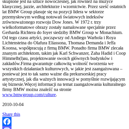
skupione jest na sztuce nowoczesnej, jak również na muzyce
klasycznej, jazzie, architekturze i wzornictwie. Przez sześć ostatnich
lat BMW Group plasuje się na pozycji lidera w sektorze
przemysłowym według notowań światowych indeksów
zrównoważonego rozwoju Dow Jones. W 1972 r. trzy
wielkoformatowe obrazy zostały namalowane specjalnie przez
Gerharda Richtera do foyer siedziby BMW Group w Monachium.
Od tego czasu artyści, począwszy od Andiego Warhola i Roya
Lichtensteina do Olafura Eliassona, Thomasa Demanda i Jeffa
Koonsa, współpracują z firmą BMW. Ponadto firma BMW zlecała
znanym architektom, takim jak Karl Schwanzer, Zaha Hadid i Coop
Himmelb(l)au, projektowanie swoich głównych budynków i
zakładów.Firma gwarantuje całkowitą wolność tworzenia we
wszystkich działaniach kulturowych, w jakie jest zaangażowana –
ponieważ jest to tak samo ważne dla prekursorskiej pracy
artystycznej, jak dla ważnych innowacji w pomyślnie rozwijającym
się biznesie.Więcej informacji na temat zaangażowania kulturalnego
firmy BMW można znaleźć na stronie
www.bmwgroup.com/culture
.
2010-10-04
Share this