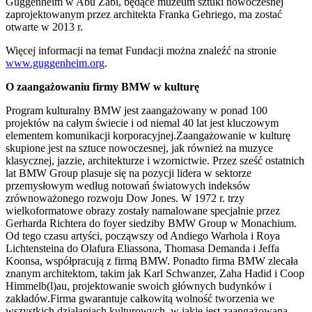
Guggenheim w Abu Zabi, będące muzeum sztuki nowoczesnej
zaprojektowanym przez architekta Franka Gehriego, ma zostać
otwarte w 2013 r.
Więcej informacji na temat Fundacji można znaleźć na stronie
www.guggenheim.org
.
O zaangażowaniu firmy BMW w kulturę
Program kulturalny BMW jest zaangażowany w ponad 100
projektów na całym świecie i od niemal 40 lat jest kluczowym
elementem komunikacji korporacyjnej.Zaangażowanie w kulturę
skupione jest na sztuce nowoczesnej, jak również na muzyce
klasycznej, jazzie, architekturze i wzornictwie. Przez sześć ostatnich
lat BMW Group plasuje się na pozycji lidera w sektorze
przemysłowym według notowań światowych indeksów
zrównoważonego rozwoju Dow Jones. W 1972 r. trzy
wielkoformatowe obrazy zostały namalowane specjalnie przez
Gerharda Richtera do foyer siedziby BMW Group w Monachium.
Od tego czasu artyści, począwszy od Andiego Warhola i Roya
Lichtensteina do Olafura Eliassona, Thomasa Demanda i Jeffa
Koonsa, współpracują z firmą BMW. Ponadto firma BMW zlecała
znanym architektom, takim jak Karl Schwanzer, Zaha Hadid i Coop
Himmelb(l)au, projektowanie swoich głównych budynków i
zakładów.Firma gwarantuje całkowitą wolność tworzenia we
wszystkich działaniach kulturowych, w jakie jest zaangażowana –