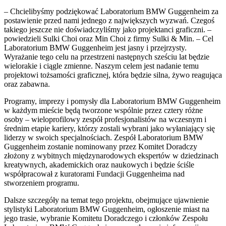
– Chcielibyśmy podziękować Laboratorium BMW Guggenheim za
postawienie przed nami jednego z największych wyzwań. Czegoś
takiego jeszcze nie doświadczyliśmy jako projektanci graficzni. –
powiedzieli Sulki Choi oraz Min Choi z firmy Sulki & Min. – Cel
Laboratorium BMW Guggenheim jest jasny i przejrzysty.
Wyrażanie tego celu na przestrzeni następnych sześciu lat będzie
wielorakie i ciągle zmienne. Naszym celem jest nadanie temu
projektowi tożsamości graficznej, która będzie silna, żywo reagująca
oraz zabawna.
Programy, imprezy i pomysły dla Laboratorium BMW Guggenheim
w każdym mieście będą tworzone wspólnie przez cztery różne
osoby – wieloprofilowy zespół profesjonalistów na wczesnym i
średnim etapie kariery, którzy zostali wybrani jako wyłaniający się
liderzy w swoich specjalnościach. Zespół Laboratorium BMW
Guggenheim zostanie nominowany przez Komitet Doradczy
złożony z wybitnych międzynarodowych ekspertów w dziedzinach
kreatywnych, akademickich oraz naukowych i będzie ściśle
współpracował z kuratorami Fundacji Guggenheima nad
stworzeniem programu.
Dalsze szczegóły na temat tego projektu, obejmujące ujawnienie
stylistyki Laboratorium BMW Guggenheim, ogłoszenie miast na
jego trasie, wybranie Komitetu Doradczego i członków Zespołu