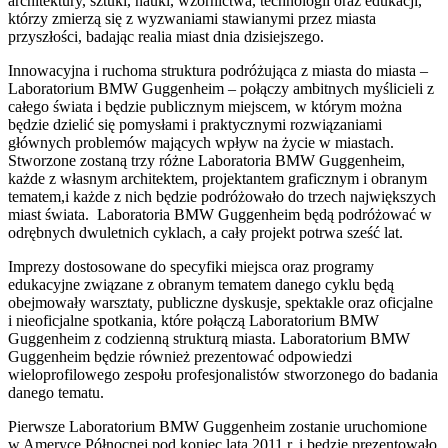
architektury, sztuki, nauki, wzornictwa, technologii oraz edukacji,
którzy zmierzą się z wyzwaniami stawianymi przez miasta
przyszłości, badając realia miast dnia dzisiejszego.
Innowacyjna i ruchoma struktura podróżująca z miasta do miasta –
Laboratorium BMW Guggenheim – połączy ambitnych myślicieli z
całego świata i będzie publicznym miejscem, w którym można
będzie dzielić się pomysłami i praktycznymi rozwiązaniami
głównych problemów mających wpływ na życie w miastach.
Stworzone zostaną trzy różne Laboratoria BMW Guggenheim,
każde z własnym architektem, projektantem graficznym i obranym
tematem,i każde z nich będzie podróżowało do trzech największych
miast świata. Laboratoria BMW Guggenheim będą podróżować w
odrębnych dwuletnich cyklach, a cały projekt potrwa sześć lat.
Imprezy dostosowane do specyfiki miejsca oraz programy
edukacyjne związane z obranym tematem danego cyklu będą
obejmowały warsztaty, publiczne dyskusje, spektakle oraz oficjalne
i nieoficjalne spotkania, które połączą Laboratorium BMW
Guggenheim z codzienną strukturą miasta. Laboratorium BMW
Guggenheim będzie również prezentować odpowiedzi
wieloprofilowego zespołu profesjonalistów stworzonego do badania
danego tematu.
Pierwsze Laboratorium BMW Guggenheim zostanie uruchomione
w Ameryce Północnej pod koniec lata 2011 r. i będzie prezentowało