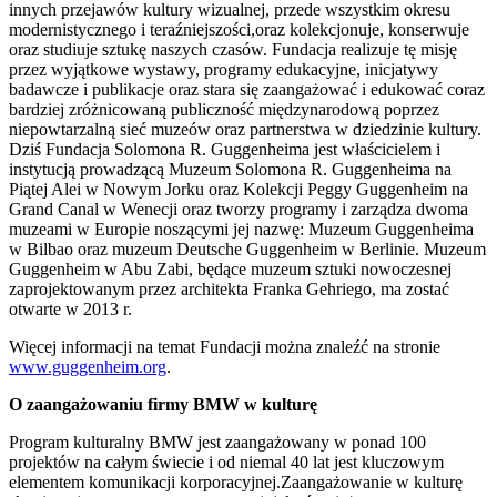
innych przejawów kultury wizualnej, przede wszystkim okresu
modernistycznego i teraźniejszości,oraz kolekcjonuje, konserwuje
oraz studiuje sztukę naszych czasów. Fundacja realizuje tę misję
przez wyjątkowe wystawy, programy edukacyjne, inicjatywy
badawcze i publikacje oraz stara się zaangażować i edukować coraz
bardziej zróżnicowaną publiczność międzynarodową poprzez
niepowtarzalną sieć muzeów oraz partnerstwa w dziedzinie kultury.
Dziś Fundacja Solomona R. Guggenheima jest właścicielem i
instytucją prowadzącą Muzeum Solomona R. Guggenheima na
Piątej Alei w Nowym Jorku oraz Kolekcji Peggy Guggenheim na
Grand Canal w Wenecji oraz tworzy programy i zarządza dwoma
muzeami w Europie noszącymi jej nazwę: Muzeum Guggenheima
w Bilbao oraz muzeum Deutsche Guggenheim w Berlinie. Muzeum
Guggenheim w Abu Zabi, będące muzeum sztuki nowoczesnej
zaprojektowanym przez architekta Franka Gehriego, ma zostać
otwarte w 2013 r.
Więcej informacji na temat Fundacji można znaleźć na stronie
www.guggenheim.org
.
O zaangażowaniu firmy BMW w kulturę
Program kulturalny BMW jest zaangażowany w ponad 100
projektów na całym świecie i od niemal 40 lat jest kluczowym
elementem komunikacji korporacyjnej.Zaangażowanie w kulturę