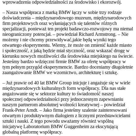
wprowadzenia odpowiedzialności za środowisko i ekorozwój.
– Nasza współpraca z marką BMW łączy w sobie trzy rodzaje
doświadczenia – międzynarodowego muzeum, międzynarodowych
firm projektowych oraz wyłaniających się talentów różnych
specjalizacji, ponieważ ten projekt badawczo-rozwojowy ma niemal
nieograniczony potencjał. – powiedział Richard Armstrong. – Nie
możemy i nie chcemy przewidywać,jakie będą wyniki tego
otwartego eksperymentu. Wiemy, że może on zmienić każde miasto
i społeczność, z jaką będzie miał styczność, oraz wskazać drogę w
kierunku nowych możliwości dla środowiska miejskiego na świecie.
Jesteśmy bardzo wdzięczni firmie BMW za ofertę współpracy w
tym pełnym przygód eksperymencie. Bardzo doceniamy długoletnie
zaangażowanie BMW we wzornictwo, architekturę i sztukę.
– Już prawie od 40 lat BMW Group inicjuje i angażuje się w wiele
międzynarodowych kulturalnych form współpracy. Dla nas stałe
angażowanie się w sektorze kultury to świadomość naszej
społecznej odpowiedzialności przy jednoczesnym zapewnianiu
naszym partnerom absolutnej wolności kreatywnej – powiedział
Frank-Peter Arndt. – Jako firma jesteśmy szalenie zainteresowani
otwartym i produktywnym dialogiem z licznymi przedstawicielami
sztuki i nauki. Z tego powodu uważamy również wspólną
inicjatywę Laboratorium BMW Guggenheim za ekscytującą
globalną platformę współpracy.