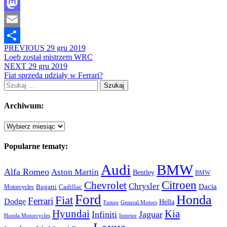
Facebook
Mastodon
Email
PREVIOUS
29 gru 2019
Share
Loeb został mistrzem WRC
NEXT
29 gru 2019
Fiat sprzeda udziały w Ferrari?
Szukaj:
Archiwum:
Archiwum:
Popularne tematy:
Audi
BMW
Alfa Romeo
Aston Martin
Bentley
BMW
Citroen
Chevrolet
Chrysler
Dacia
Bugatti
Cadillac
Motorcycles
Ford
Honda
Fiat
Ferrari
Dodge
Hella
Future
General Motors
Hyundai
Kia
Infiniti
Jaguar
Honda Motorcycles
Interior