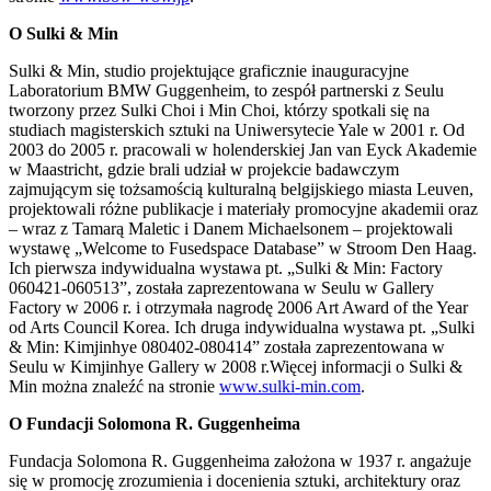
O Sulki & Min
Sulki & Min, studio projektujące graficznie inauguracyjne
Laboratorium BMW Guggenheim, to zespół partnerski z Seulu
tworzony przez Sulki Choi i Min Choi, którzy spotkali się na
studiach magisterskich sztuki na Uniwersytecie Yale w 2001 r. Od
2003 do 2005 r. pracowali w holenderskiej Jan van Eyck Akademie
w Maastricht, gdzie brali udział w projekcie badawczym
zajmującym się tożsamością kulturalną belgijskiego miasta Leuven,
projektowali różne publikacje i materiały promocyjne akademii oraz
– wraz z Tamarą Maletic i Danem Michaelsonem – projektowali
wystawę „Welcome to Fusedspace Database” w Stroom Den Haag.
Ich pierwsza indywidualna wystawa pt. „Sulki & Min: Factory
060421-060513”, została zaprezentowana w Seulu w Gallery
Factory w 2006 r. i otrzymała nagrodę 2006 Art Award of the Year
od Arts Council Korea. Ich druga indywidualna wystawa pt. „Sulki
& Min: Kimjinhye 080402-080414” została zaprezentowana w
Seulu w Kimjinhye Gallery w 2008 r.Więcej informacji o Sulki &
Min można znaleźć na stronie
www.sulki-min.com
.
O Fundacji Solomona R. Guggenheima
Fundacja Solomona R. Guggenheima założona w 1937 r. angażuje
się w promocję zrozumienia i docenienia sztuki, architektury oraz