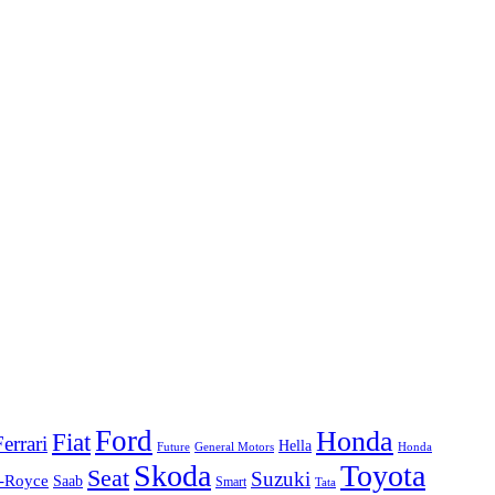
Ford
Honda
Fiat
Ferrari
Hella
Future
Honda
General Motors
Skoda
Toyota
Seat
Suzuki
s-Royce
Saab
Smart
Tata