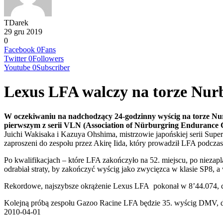
TDarek
29 gru 2019
0
Facebook
0
Fans
Twitter
0
Followers
Youtube
0
Subscriber
Lexus LFA walczy na torze Nur
W oczekiwaniu na nadchodzący 24-godzinny wyścig na torze Nu
pierwszym z serii VLN (Association of Nürburgring Endurance 
Juichi Wakisaka i Kazuya Ohshima, mistrzowie japońskiej serii Supe
zaproszeni do zespołu przez Akirę Iida, który prowadził LFA podcza
Po kwalifikacjach – które LFA zakończyło na 52. miejscu, po nieza
odrabiał straty, by zakończyć wyścig jako zwycięzca w klasie SP8, a w
Rekordowe, najszybsze okrążenie Lexus LFA pokonał w 8’44.074, co
Kolejną próbą zespołu Gazoo Racine LFA będzie 35. wyścig DMV, d
2010-04-01