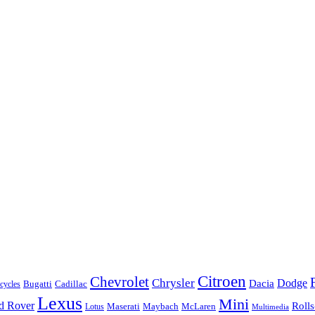
Citroen
Chevrolet
Chrysler
Dodge
Dacia
Bugatti
Cadillac
ycles
Lexus
Mini
d Rover
Roll
McLaren
Maserati
Maybach
Lotus
Multimedia