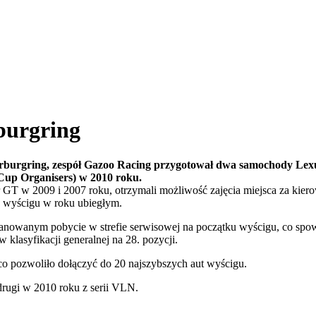
burgring
rburgring, zespół Gazoo Racing przygotował dwa samochody Lexus
Cup Organisers) w 2010 roku.
r GT w 2009 i 2007 roku, otrzymali możliwość zajęcia miejsca za kie
s wyścigu w roku ubiegłym.
planowanym pobycie w strefie serwisowej na początku wyścigu, co sp
 klasyfikacji generalnej na 28. pozycji.
 pozwoliło dołączyć do 20 najszybszych aut wyścigu.
rugi w 2010 roku z serii VLN.