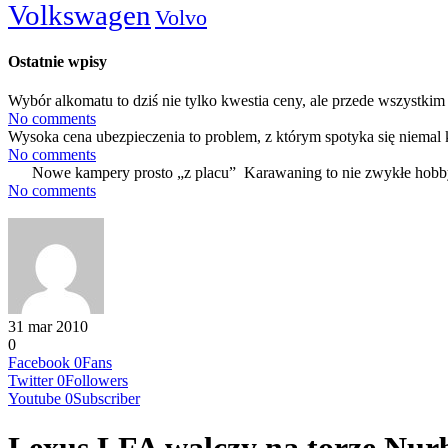
Volkswagen
Volvo
Ostatnie wpisy
Wybór alkomatu to dziś nie tylko kwestia ceny, ale przede wszystkim 
No comments
Wysoka cena ubezpieczenia to problem, z którym spotyka się niemal 
No comments
Nowe kampery prosto „z placu” Karawaning to nie zwykłe hobby
No comments
31 mar 2010
0
Facebook
0
Fans
Twitter
0
Followers
Youtube
0
Subscriber
Lexus LFA walczy na torze Nur