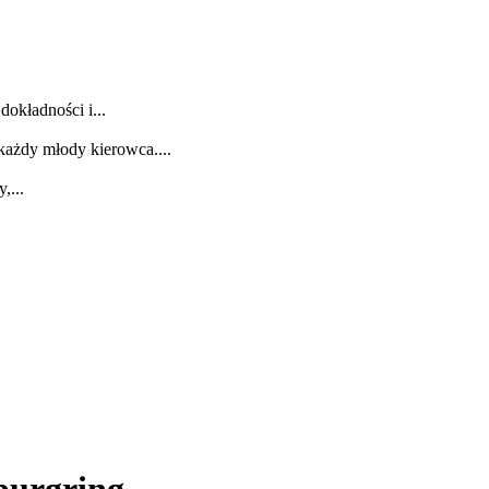
dokładności i...
każdy młody kierowca....
,...
burgring