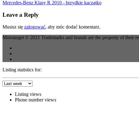
Mercedes-Benz Klasy R 2010 - brzydkie kaczątko
Leave a Reply
Musisz się
zalogować
, aby móc dodać komentarz.
Mototarget © 2021 Trademarks and brands are the property of their r
Listing statistics for:
Listing views
Phone number views