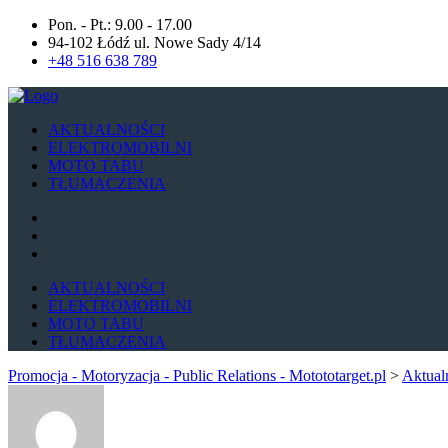
Pon. - Pt.: 9.00 - 17.00
94-102 Łódź ul. Nowe Sady 4/14
+48 516 638 789
AKTUALNOŚCI
ELEKTROMOBILNI
MOTO TABU
TŁUMACZENIA
AKTUALNOŚCI
ELEKTROMOBILNI
MOTO TABU
TŁUMACZENIA
Promocja - Motoryzacja - Public Relations - Motototarget.pl
>
Aktual