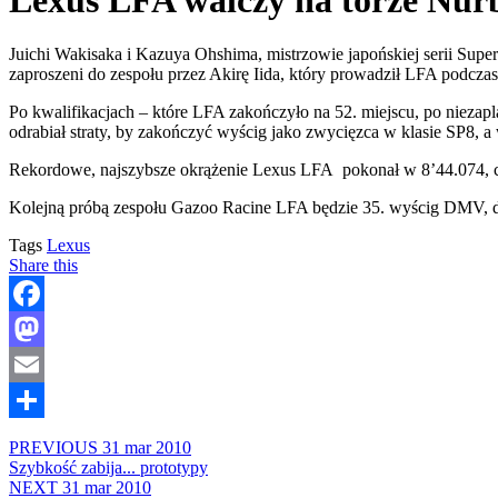
Juichi Wakisaka i Kazuya Ohshima, mistrzowie japońskiej serii Supe
zaproszeni do zespołu przez Akirę Iida, który prowadził LFA podcza
Po kwalifikacjach – które LFA zakończyło na 52. miejscu, po nieza
odrabiał straty, by zakończyć wyścig jako zwycięzca w klasie SP8, a w
Rekordowe, najszybsze okrążenie Lexus LFA pokonał w 8’44.074, co
Kolejną próbą zespołu Gazoo Racine LFA będzie 35. wyścig DMV, d
Tags
Lexus
Share this
Facebook
Mastodon
Email
Share
PREVIOUS
31 mar 2010
Szybkość zabija... prototypy
NEXT
31 mar 2010