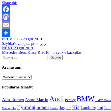
Share this
Facebook
Mastodon
Email
PREVIOUS
29 gru 2019
Share
Szybkość zabija... prototypy
NEXT
29 gru 2019
Mercedes-Benz Klasy R 2010 - brzydkie kaczątko
Szukaj:
Archiwum:
Archiwum:
Popularne tematy:
Audi
BMW
Alfa Romeo
Aston Martin
Bentley
BMW Motorc
Hyundai
Kia
Infiniti
Jaguar
Lamborghini
Lan
Motorcycles
Interior