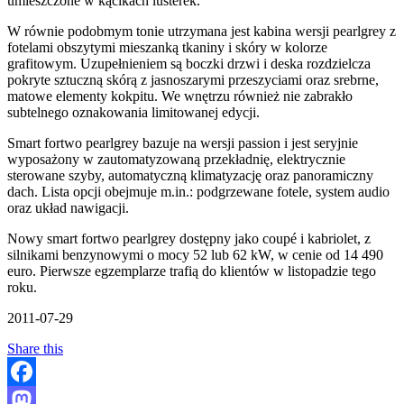
umieszczone w kącikach lusterek.
W równie podobmym tonie utrzymana jest kabina wersji pearlgrey z
fotelami obszytymi mieszanką tkaniny i skóry w kolorze
grafitowym. Uzupełnieniem są boczki drzwi i deska rozdzielcza
pokryte sztuczną skórą z jasnoszarymi przeszyciami oraz srebrne,
matowe elementy kokpitu. We wnętrzu również nie zabrakło
subtelnego oznakowania limitowanej edycji.
Smart fortwo pearlgrey bazuje na wersji passion i jest seryjnie
wyposażony w zautomatyzowaną przekładnię, elektrycznie
sterowane szyby, automatyczną klimatyzację oraz panoramiczny
dach. Lista opcji obejmuje m.in.: podgrzewane fotele, system audio
oraz układ nawigacji.
Nowy smart fortwo pearlgrey dostępny jako coupé i kabriolet, z
silnikami benzynowymi o mocy 52 lub 62 kW, w cenie od 14 490
euro. Pierwsze egzemplarze trafią do klientów w listopadzie tego
roku.
2011-07-29
Share this
Facebook