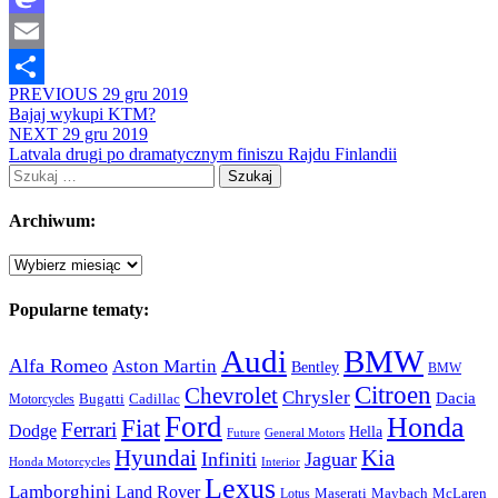
Mastodon
Email
PREVIOUS
29 gru 2019
Share
Bajaj wykupi KTM?
NEXT
29 gru 2019
Latvala drugi po dramatycznym finiszu Rajdu Finlandii
Szukaj:
Archiwum:
Archiwum:
Popularne tematy:
Audi
BMW
Alfa Romeo
Aston Martin
Bentley
BMW
Citroen
Chevrolet
Chrysler
Dacia
Bugatti
Cadillac
Motorcycles
Ford
Honda
Fiat
Ferrari
Dodge
Hella
Future
General Motors
Hyundai
Kia
Infiniti
Jaguar
Honda Motorcycles
Interior
Lexus
Lamborghini
Land Rover
McLaren
Maserati
Maybach
Lotus