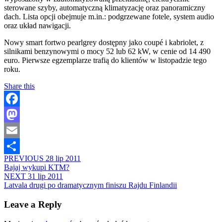
sterowane szyby, automatyczną klimatyzację oraz panoramiczny
dach. Lista opcji obejmuje m.in.: podgrzewane fotele, system audio
oraz układ nawigacji.
Nowy smart fortwo pearlgrey dostępny jako coupé i kabriolet, z
silnikami benzynowymi o mocy 52 lub 62 kW, w cenie od 14 490
euro. Pierwsze egzemplarze trafią do klientów w listopadzie tego
roku.
Share this
Facebook
Mastodon
Email
PREVIOUS
28 lip 2011
Share
Bajaj wykupi KTM?
NEXT
31 lip 2011
Latvala drugi po dramatycznym finiszu Rajdu Finlandii
Leave a Reply