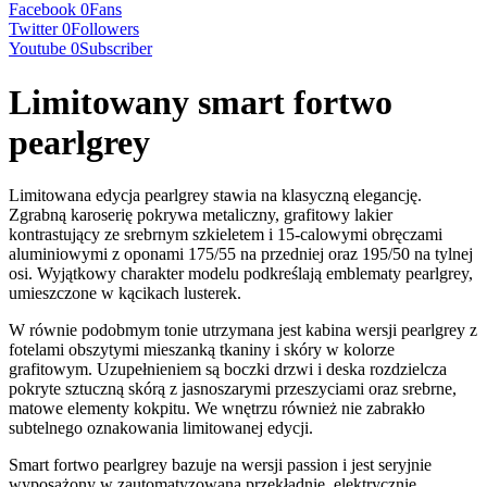
Facebook
0
Fans
Twitter
0
Followers
Youtube
0
Subscriber
Limitowany smart fortwo
pearlgrey
Limitowana edycja pearlgrey stawia na klasyczną elegancję.
Zgrabną karoserię pokrywa metaliczny, grafitowy lakier
kontrastujący ze srebrnym szkieletem i 15-calowymi obręczami
aluminiowymi z oponami 175/55 na przedniej oraz 195/50 na tylnej
osi. Wyjątkowy charakter modelu podkreślają emblematy pearlgrey,
umieszczone w kącikach lusterek.
W równie podobmym tonie utrzymana jest kabina wersji pearlgrey z
fotelami obszytymi mieszanką tkaniny i skóry w kolorze
grafitowym. Uzupełnieniem są boczki drzwi i deska rozdzielcza
pokryte sztuczną skórą z jasnoszarymi przeszyciami oraz srebrne,
matowe elementy kokpitu. We wnętrzu również nie zabrakło
subtelnego oznakowania limitowanej edycji.
Smart fortwo pearlgrey bazuje na wersji passion i jest seryjnie
wyposażony w zautomatyzowaną przekładnię, elektrycznie