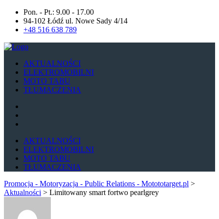
Pon. - Pt.: 9.00 - 17.00
94-102 Łódź ul. Nowe Sady 4/14
+48 516 638 789
AKTUALNOŚCI
ELEKTROMOBILNI
MOTO TABU
TŁUMACZENIA
AKTUALNOŚCI
ELEKTROMOBILNI
MOTO TABU
TŁUMACZENIA
Promocja - Motoryzacja - Public Relations - Motototarget.pl
>
Aktualności
>
Limitowany smart fortwo pearlgrey