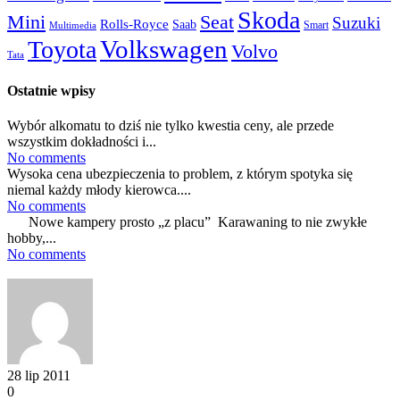
Skoda
Mini
Seat
Suzuki
Rolls-Royce
Saab
Smart
Multimedia
Volkswagen
Toyota
Volvo
Tata
Ostatnie wpisy
Wybór alkomatu to dziś nie tylko kwestia ceny, ale przede
wszystkim dokładności i...
No comments
Wysoka cena ubezpieczenia to problem, z którym spotyka się
niemal każdy młody kierowca....
No comments
Nowe kampery prosto „z placu” Karawaning to nie zwykłe
hobby,...
No comments
28 lip 2011
0