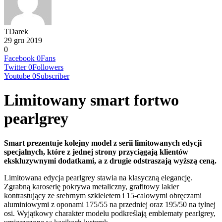
TDarek
29 gru 2019
0
Facebook
0
Fans
Twitter
0
Followers
Youtube
0
Subscriber
Limitowany smart fortwo
pearlgrey
Smart prezentuje kolejny model z serii limitowanych edycji
specjalnych, które z jednej strony przyciągają klientów
ekskluzywnymi dodatkami, a z drugie odstraszają wyższą ceną.
Limitowana edycja pearlgrey stawia na klasyczną elegancję.
Zgrabną karoserię pokrywa metaliczny, grafitowy lakier
kontrastujący ze srebrnym szkieletem i 15-calowymi obręczami
aluminiowymi z oponami 175/55 na przedniej oraz 195/50 na tylnej
osi. Wyjątkowy charakter modelu podkreślają emblematy pearlgrey,