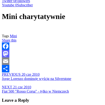
Twitter
0
Followers
Youtube
0
Subscriber
Mini charytatywnie
Tags
Mini
Share this
Facebook
Mastodon
Email
PREVIOUS
20 cze 2010
Share
Jorge Lorenzo dominuje wyścig na Silverstone
NEXT
21 cze 2010
Fiat 500 "Rosso Corsa" - tylko w Niemczech
Leave a Reply