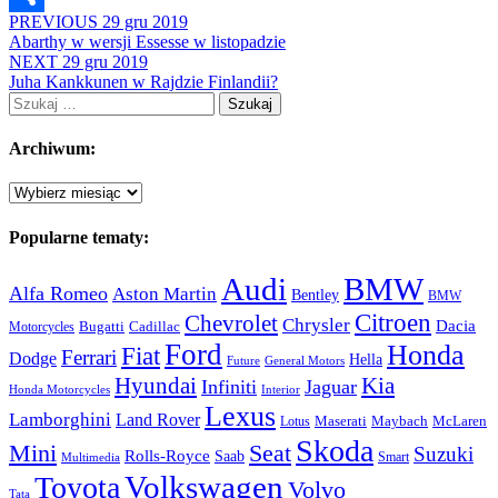
PREVIOUS
29 gru 2019
Share
Abarthy w wersji Essesse w listopadzie
NEXT
29 gru 2019
Juha Kankkunen w Rajdzie Finlandii?
Szukaj:
Archiwum:
Archiwum:
Popularne tematy:
Audi
BMW
Alfa Romeo
Aston Martin
Bentley
BMW
Citroen
Chevrolet
Chrysler
Dacia
Bugatti
Cadillac
Motorcycles
Ford
Honda
Fiat
Ferrari
Dodge
Hella
Future
General Motors
Hyundai
Kia
Infiniti
Jaguar
Honda Motorcycles
Interior
Lexus
Lamborghini
Land Rover
McLaren
Maserati
Maybach
Lotus
Skoda
Mini
Seat
Suzuki
Rolls-Royce
Saab
Smart
Multimedia
Volkswagen
Toyota
Volvo
Tata