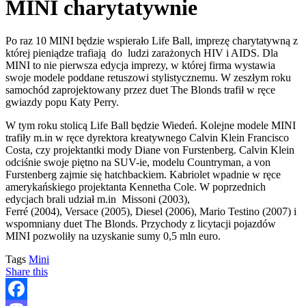
MINI charytatywnie
Po raz 10 MINI będzie wspierało Life Ball, imprezę charytatywną z
której pieniądze trafiają do ludzi zarażonych HIV i AIDS. Dla
MINI to nie pierwsza edycja imprezy, w której firma wystawia
swoje modele poddane retuszowi stylistycznemu. W zeszłym roku
samochód zaprojektowany przez duet The Blonds trafił w ręce
gwiazdy popu Katy Perry.
W tym roku stolicą Life Ball będzie Wiedeń. Kolejne modele MINI
trafiły m.in w ręce dyrektora kreatywnego Calvin Klein Francisco
Costa, czy projektantki mody Diane von Furstenberg. Calvin Klein
odciśnie swoje piętno na SUV-ie, modelu Countryman, a von
Furstenberg zajmie się hatchbackiem. Kabriolet wpadnie w ręce
amerykańskiego projektanta Kennetha Cole. W poprzednich
edycjach brali udział m.in
Missoni (2003),
Ferré (2004), Versace (2005), Diesel (2006), Mario Testino (2007) i
wspomniany duet The Blonds. Przychody z licytacji pojazdów
MINI pozwoliły na uzyskanie sumy 0,5 mln euro.
Tags
Mini
Share this