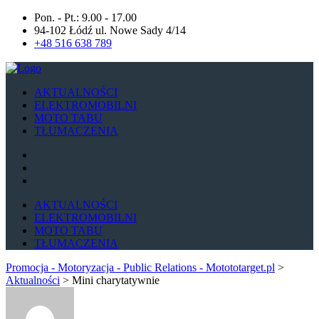
Pon. - Pt.: 9.00 - 17.00
94-102 Łódź ul. Nowe Sady 4/14
+48 516 638 789
AKTUALNOŚCI
ELEKTROMOBILNI
MOTO TABU
TŁUMACZENIA
AKTUALNOŚCI
ELEKTROMOBILNI
MOTO TABU
TŁUMACZENIA
Promocja - Motoryzacja - Public Relations - Motototarget.pl
>
Aktualności
>
Mini charytatywnie