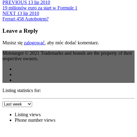
PREVIOUS
13 lip 2010
Share
19 milionów euro za start w Formule 1
NEXT
13 lip 2010
Ferrari 458 Autobotem?
Leave a Reply
Musisz się
zalogować
, aby móc dodać komentarz.
Mototarget © 2021 Trademarks and brands are the property of their
respective owners.
Listing statistics for:
Listing views
Phone number views