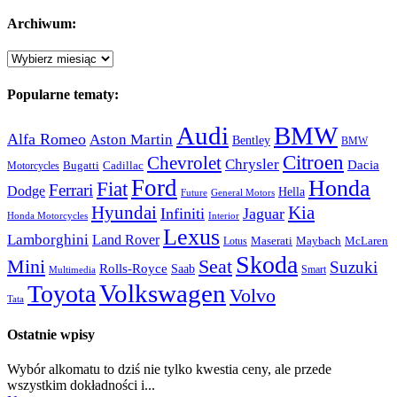
Archiwum:
Archiwum:
Popularne tematy:
Audi
BMW
Alfa Romeo
Aston Martin
Bentley
BMW
Citroen
Chevrolet
Chrysler
Dacia
Bugatti
Cadillac
Motorcycles
Ford
Honda
Fiat
Ferrari
Dodge
Hella
Future
General Motors
Hyundai
Kia
Infiniti
Jaguar
Honda Motorcycles
Interior
Lexus
Lamborghini
Land Rover
McLaren
Maserati
Maybach
Lotus
Skoda
Mini
Seat
Suzuki
Rolls-Royce
Saab
Smart
Multimedia
Volkswagen
Toyota
Volvo
Tata
Ostatnie wpisy
Wybór alkomatu to dziś nie tylko kwestia ceny, ale przede
wszystkim dokładności i...