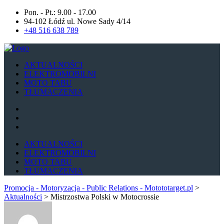
Pon. - Pt.: 9.00 - 17.00
94-102 Łódź ul. Nowe Sady 4/14
+48 516 638 789
AKTUALNOŚCI
ELEKTROMOBILNI
MOTO TABU
TŁUMACZENIA
AKTUALNOŚCI
ELEKTROMOBILNI
MOTO TABU
TŁUMACZENIA
Promocja - Motoryzacja - Public Relations - Motototarget.pl
>
Aktualności
>
Mistrzostwa Polski w Motocrossie