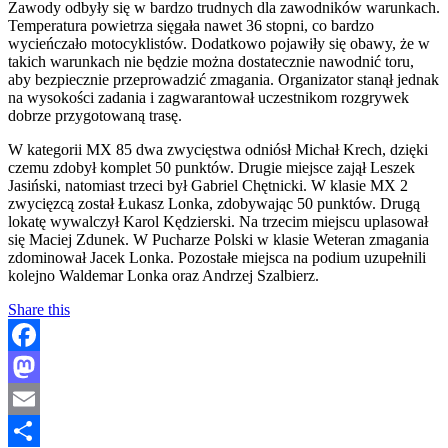
Zawody odbyły się w bardzo trudnych dla zawodników warunkach.
Temperatura powietrza sięgała nawet 36 stopni, co bardzo
wycieńczało motocyklistów. Dodatkowo pojawiły się obawy, że w
takich warunkach nie będzie można dostatecznie nawodnić toru,
aby bezpiecznie przeprowadzić zmagania. Organizator stanął jednak
na wysokości zadania i zagwarantował uczestnikom rozgrywek
dobrze przygotowaną trasę.
W kategorii MX 85 dwa zwycięstwa odniósł Michał Krech, dzięki
czemu zdobył komplet 50 punktów. Drugie miejsce zajął Leszek
Jasiński, natomiast trzeci był Gabriel Chętnicki. W klasie MX 2
zwycięzcą został Łukasz Lonka, zdobywając 50 punktów. Drugą
lokatę wywalczył Karol Kędzierski. Na trzecim miejscu uplasował
się Maciej Zdunek. W Pucharze Polski w klasie Weteran zmagania
zdominował Jacek Lonka. Pozostałe miejsca na podium uzupełnili
kolejno Waldemar Lonka oraz Andrzej Szalbierz.
Share this
Facebook
Mastodon
Email