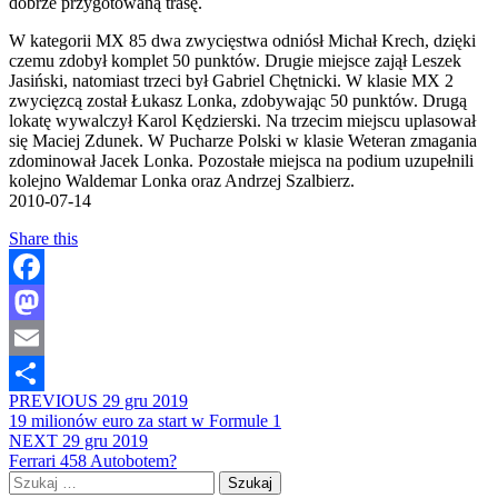
dobrze przygotowaną trasę.
W kategorii MX 85 dwa zwycięstwa odniósł Michał Krech, dzięki
czemu zdobył komplet 50 punktów. Drugie miejsce zajął Leszek
Jasiński, natomiast trzeci był Gabriel Chętnicki. W klasie MX 2
zwycięzcą został Łukasz Lonka, zdobywając 50 punktów. Drugą
lokatę wywalczył Karol Kędzierski. Na trzecim miejscu uplasował
się Maciej Zdunek. W Pucharze Polski w klasie Weteran zmagania
zdominował Jacek Lonka. Pozostałe miejsca na podium uzupełnili
kolejno Waldemar Lonka oraz Andrzej Szalbierz.
2010-07-14
Share this
Facebook
Mastodon
Email
PREVIOUS
29 gru 2019
Share
19 milionów euro za start w Formule 1
NEXT
29 gru 2019
Ferrari 458 Autobotem?
Szukaj: