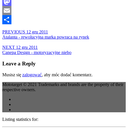
Facebook
Mastodon
Email
Share
PREVIOUS
12 gru 2011
Atalanta - rewolucyjna marka powraca na rynek
NEXT
12 gru 2011
Canepa Design - motoryzacyjne niebo
Leave a Reply
Musisz się
zalogować
, aby móc dodać komentarz.
Mototarget © 2021 Trademarks and brands are the property of their
respective owners.
Listing statistics for: