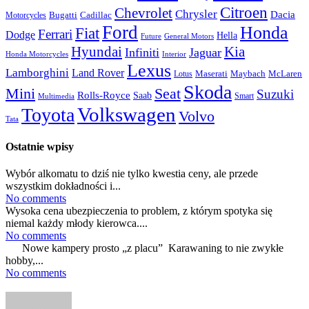
Citroen
Chevrolet
Chrysler
Dacia
Bugatti
Cadillac
Motorcycles
Ford
Honda
Fiat
Ferrari
Dodge
Hella
Future
General Motors
Hyundai
Kia
Infiniti
Jaguar
Honda Motorcycles
Interior
Lexus
Lamborghini
Land Rover
McLaren
Maserati
Maybach
Lotus
Skoda
Mini
Seat
Suzuki
Rolls-Royce
Saab
Smart
Multimedia
Volkswagen
Toyota
Volvo
Tata
Ostatnie wpisy
Wybór alkomatu to dziś nie tylko kwestia ceny, ale przede
wszystkim dokładności i...
No comments
Wysoka cena ubezpieczenia to problem, z którym spotyka się
niemal każdy młody kierowca....
No comments
Nowe kampery prosto „z placu” Karawaning to nie zwykłe
hobby,...
No comments