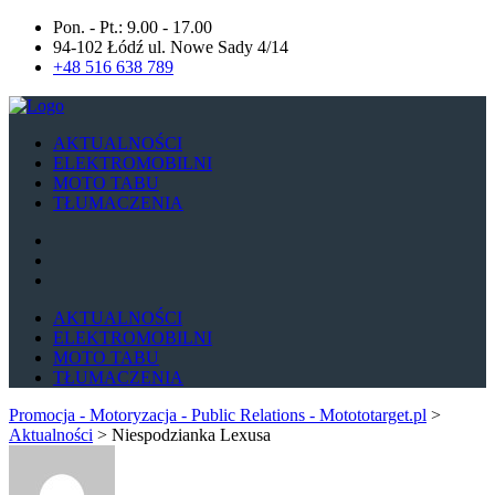
Pon. - Pt.: 9.00 - 17.00
94-102 Łódź ul. Nowe Sady 4/14
+48 516 638 789
AKTUALNOŚCI
ELEKTROMOBILNI
MOTO TABU
TŁUMACZENIA
AKTUALNOŚCI
ELEKTROMOBILNI
MOTO TABU
TŁUMACZENIA
Promocja - Motoryzacja - Public Relations - Motototarget.pl
>
Aktualności
>
Niespodzianka Lexusa