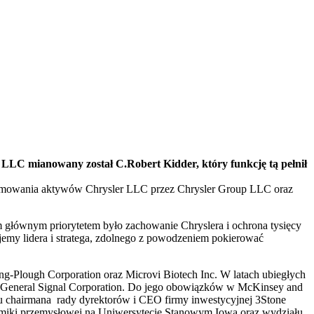
LLC mianowany został C.Robert Kidder, który funkcję tą pełnił
zejmowania aktywów Chrysler LLC przez Chrysler Group LLC oraz
im głównym priorytetem było zachowanie Chryslera i ochrona tysięcy
emy lidera i stratega, zdolnego z powodzeniem pokierować
g-Plough Corporation oraz Microvi Biotech Inc. W latach ubiegłych
s i General Signal Corporation. Do jego obowiązków w McKinsey and
ku chairmana rady dyrektorów i CEO firmy inwestycyjnej 3Stone
nomiki przemysłowej na Uniwersytecie Stanowym Iowa oraz wydziału