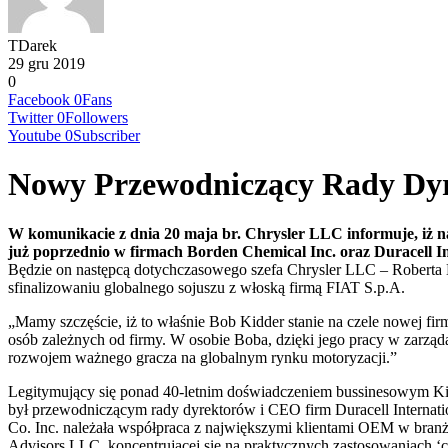
TDarek
29 gru 2019
0
Facebook
0
Fans
Twitter
0
Followers
Youtube
0
Subscriber
Nowy Przewodniczący Rady Dy
W komunikacie z dnia 20 maja br. Chrysler LLC informuje, iż 
już poprzednio w firmach Borden Chemical Inc. oraz Duracell In
Będzie on następcą dotychczasowego szefa Chrysler LLC – Roberta
sfinalizowaniu globalnego sojuszu z włoską firmą FIAT S.p.A.
„Mamy szczęście, iż to właśnie Bob Kidder stanie na czele nowej fi
osób zależnych od firmy. W osobie Boba, dzięki jego pracy w zarz
rozwojem ważnego gracza na globalnym rynku motoryzacji.”
Legitymujący się ponad 40-letnim doświadczeniem bussinesowym Kidd
był przewodniczącym rady dyrektorów i CEO firm Duracell Internati
Co. Inc. należała współpraca z największymi klientami OEM w bran
Advisors LLC, koncentrującej się na praktycznych zastosowaniach ‘