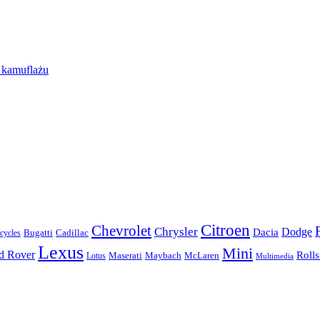
z kamuflażu
Citroen
Chevrolet
Chrysler
Dodge
Dacia
Bugatti
Cadillac
ycles
Lexus
Mini
d Rover
Roll
McLaren
Maserati
Maybach
Lotus
Multimedia