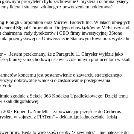
im głównym priorytetem było zachowanie Chryslera i ochrona tysięcy
emy lidera i stratega, zdolnego z powodzeniem pokierować
g-Plough Corporation oraz Microvi Biotech Inc. W latach ubiegłych
s i General Signal Corporation. Do jego obowiązków w McKinsey and
ku chairmana rady dyrektorów i CEO firmy inwestycyjnej 3Stone
nomiki przemysłowej na Uniwersytecie Stanowym Iowa oraz wydziału
er – „Jestem przekonany, że z Paragrafu 11 Chrysler wyjdzie jako
kańską branżę samochodową i stawić czoła innym producentom w skali
rtnerów koncernu jest postanowienie o zawarciu strategicznego
A złożyły dobrowolne wnioski o zastosowanie postępowania
w York.
firmie zgodnie z Sekcją 363 Kodeksu Upadłościowego. Dzięki temu
w skali długofalowej.
 2007 Robert L. Nardelli – zapowiadając przejście do Cerberus
hryslera w sojuszu z FIATem” – deklarując jednocześnie ścisłą
ej firmy. Będą to większości osoby ‘z zewnątrz’ – nie należące do