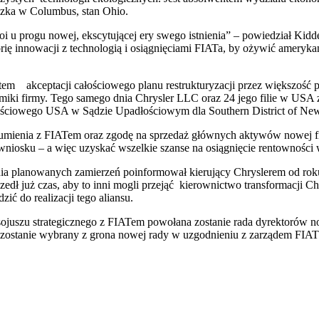
szka w Columbus, stan Ohio.
toi u progu nowej, ekscytującej ery swego istnienia” – powiedział Kidd
orię innowacji z technologią i osiągnięciami FIATa, by ożywić amery
em akceptacji całościowego planu restrukturyzacji przez większość pa
namiki firmy. Tego samego dnia Chrysler LLC oraz 24 jego filie w US
ościowego USA w Sądzie Upadłościowym dla Southern District of Ne
ozumienia z FIATem oraz zgodę na sprzedaż głównych aktywów nowej 
wniosku – a więc uzyskać wszelkie szanse na osiągnięcie rentowności 
nia planowanych zamierzeń poinformował kierujący Chryslerem od roku
zedł już czas, aby to inni mogli przejąć kierownictwo transformacji C
ć do realizacji tego aliansu.
juszu strategicznego z FIATem powołana zostanie rada dyrektorów now
ostanie wybrany z grona nowej rady w uzgodnieniu z zarządem FIAT