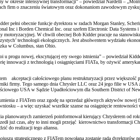
rmy w okresie intensywnej transformacji” – powiedział Nardelli – „Mo
ądach firm o znaczeniu światowym oraz dokonaniom zawodowym zyskuj
er pełni obecnie funkcje dyrektora w radach Morgan Stanley, Scherin
onal Inc i Borden Chemical Inc. oraz szefem Electronic Data System
ży motoryzacyjnej. W chwili obecnej Bob Kidder pracuje na stanowis
czystych’ technologii ekologicznych. Jest absolwentem wydziału eko
szka w Columbus, stan Ohio.
toi u progu nowej, ekscytującej ery swego istnienia” – powiedział Kidd
orię innowacji z technologią i osiągnięciami FIATa, by ożywić amery
em akceptacji całościowego planu restrukturyzacji przez większość pa
namiki firmy. Tego samego dnia Chrysler LLC oraz 24 jego filie w US
ościowego USA w Sądzie Upadłościowym dla Southern District of Ne
ozumienia z FIATem oraz zgodę na sprzedaż głównych aktywów nowej 
wniosku – a więc uzyskać wszelkie szanse na osiągnięcie rentowności 
nia planowanych zamierzeń poinformował kierujący Chryslerem od roku
zedł już czas, aby to inni mogli przejąć kierownictwo transformacji C
ć do realizacji tego aliansu.
juszu strategicznego z FIATem powołana zostanie rada dyrektorów now