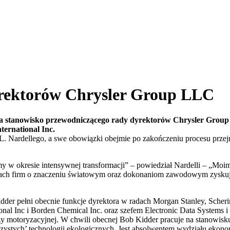
rektorów Chrysler Group LLC
na stanowisko przewodniczącego rady dyrektorów Chrysler Group 
ternational Inc.
 L. Nardellego, a swe obowiązki obejmie po zakończeniu procesu pr
rmy w okresie intensywnej transformacji” – powiedział Nardelli – „Mo
ądach firm o znaczeniu światowym oraz dokonaniom zawodowym zyskuj
er pełni obecnie funkcje dyrektora w radach Morgan Stanley, Scherin
onal Inc i Borden Chemical Inc. oraz szefem Electronic Data System
ży motoryzacyjnej. W chwili obecnej Bob Kidder pracuje na stanowis
czystych’ technologii ekologicznych. Jest absolwentem wydziału eko