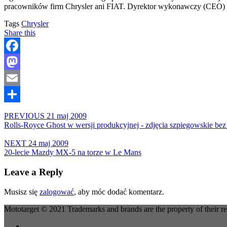
pracowników firm Chrysler ani FIAT. Dyrektor wykonawczy (CEO) z
Tags
Chrysler
Share this
Facebook
Mastodon
Email
Share
PREVIOUS
21 maj 2009
Rolls-Royce Ghost w wersji produkcyjnej - zdjęcia szpiegowskie be
NEXT
24 maj 2009
20-lecie Mazdy MX-5 na torze w Le Mans
Leave a Reply
Musisz się
zalogować
, aby móc dodać komentarz.
Mototarget © 2021 Trademarks and brands are the property of their r