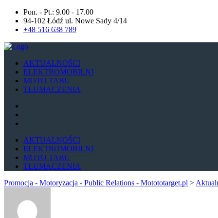
Pon. - Pt.: 9.00 - 17.00
94-102 Łódź ul. Nowe Sady 4/14
+48 516 638 789
AKTUALNOŚCI
ELEKTROMOBILNI
MOTO TABU
TŁUMACZENIA
AKTUALNOŚCI
ELEKTROMOBILNI
MOTO TABU
TŁUMACZENIA
Promocja - Motoryzacja - Public Relations - Motototarget.pl
>
Aktual