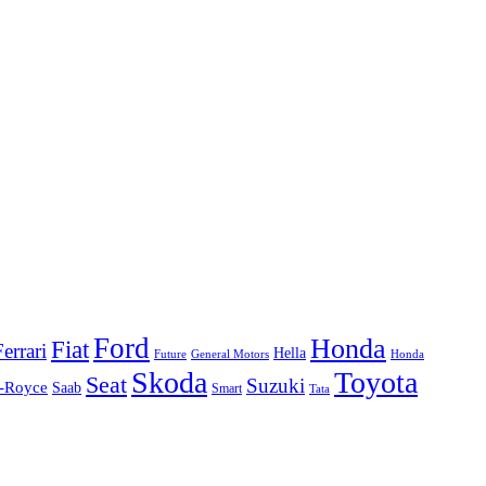
Ford
Honda
Fiat
Ferrari
Hella
Future
Honda
General Motors
Skoda
Toyota
Seat
Suzuki
s-Royce
Saab
Smart
Tata