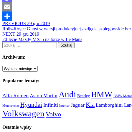
Mastodon
Email
PREVIOUS
29 gru 2019
Share
Rolls-Royce Ghost w wersji produkcyjnej - zdjęcia szpiegowskie be
NEXT
29 gru 2019
20-lecie Mazdy MX-5 na torze w Le Mans
Szukaj:
Archiwum:
Archiwum:
Popularne tematy:
Audi
BMW
Alfa Romeo
Aston Martin
Bentley
BMW Motorc
Hyundai
Kia
Infiniti
Jaguar
Lamborghini
Lan
Motorcycles
Interior
Volkswagen
Volvo
Ostatnie wpisy