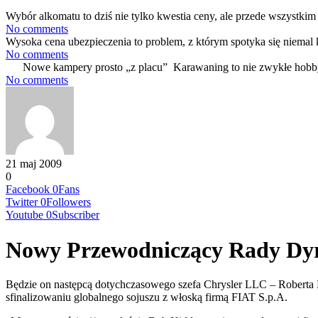
Wybór alkomatu to dziś nie tylko kwestia ceny, ale przede wszystkim 
No comments
Wysoka cena ubezpieczenia to problem, z którym spotyka się niemal 
No comments
Nowe kampery prosto „z placu” Karawaning to nie zwykłe hobby
No comments
21 maj 2009
0
Facebook
0
Fans
Twitter
0
Followers
Youtube
0
Subscriber
Nowy Przewodniczący Rady Dy
Będzie on następcą dotychczasowego szefa Chrysler LLC – Roberta
sfinalizowaniu globalnego sojuszu z włoską firmą FIAT S.p.A.