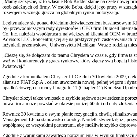
„Mamy szczęście, iż to właśnie Bob Kidder stanie na czele nowej fi
osób zależnych od firmy. W osobie Boba, dzięki jego pracy w zarz
rozwojem ważnego gracza na globalnym rynku motoryzacji.”
Legitymujący się ponad 40-letnim doświadczeniem bussinesowym Kidd
był przewodniczącym rady dyrektorów i CEO firm Duracell Internati
Co. Inc. należała współpraca z największymi klientami OEM w bran
Advisors LLC, koncentrującej się na praktycznych zastosowaniach ‘
inżynierii przemysłowej Uniwersytetu Michigan. Wraz z rodziną mie
„Cieszę się, że dołączam do teamu Chryslera w czasie, gdy firma ta s
ważny i konkurencyjny gracz rynkowy, który złączy swą bogatą hist
światowej.”
Zgodnie z komunikatem Chrysler LLC z dnia 30 kwietnia 2009, efekt
aliansu z FIAT S.p.A., celem utworzenia nowej, pełnej wigoru i dy
upadłościowego na mocy Paragrafu 11 (Chapter 11) Kodeksu Upadł
Chrysler złożył także wniosek o szybkie sądowe zatwierdzenie por
nowa firma może powstać w okresie poniżej 60 dni od daty złożenia 
Również 30 kwietnia o swym planie rezygnacji z chwilą sfinalizowa
Management LP na stanowisko doradcy. Nardelli stwierdził, iż „przys
współpracę ze wszystkimi partnerami, aby możliwie szybko doprowadzi
Zgodnie z warunkami zawartego porozumienia w wyniku finalizacji so