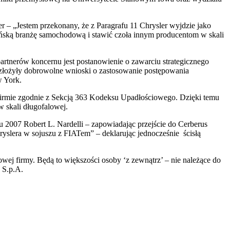
er – „Jestem przekonany, że z Paragrafu 11 Chrysler wyjdzie jako
kańską branżę samochodową i stawić czoła innym producentom w skali
rtnerów koncernu jest postanowienie o zawarciu strategicznego
A złożyły dobrowolne wnioski o zastosowanie postępowania
w York.
firmie zgodnie z Sekcją 363 Kodeksu Upadłościowego. Dzięki temu
w skali długofalowej.
 2007 Robert L. Nardelli – zapowiadając przejście do Cerberus
hryslera w sojuszu z FIATem” – deklarując jednocześnie ścisłą
ej firmy. Będą to większości osoby ‘z zewnątrz’ – nie należące do
 S.p.A.