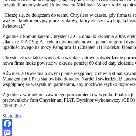
inżynierii przemysłowej Uniwersytetu Michigan. Wraz z rodziną mie
„Cieszę się, że dołączam do teamu Chryslera w czasie, gdy firma ta s
ważny i konkurencyjny gracz rynkowy, który złączy swą bogatą hist
światowej.”
Zgodnie z komunikatem Chrysler LLC z dnia 30 kwietnia 2009, efekt
aliansu z FIAT S.p.A., celem utworzenia nowej, pełnej wigoru i dy
upadłościowego na mocy Paragrafu 11 (Chapter 11) Kodeksu Upadł
Chrysler złożył także wniosek o szybkie sądowe zatwierdzenie por
nowa firma może powstać w okresie poniżej 60 dni od daty złożenia 
Również 30 kwietnia o swym planie rezygnacji z chwilą sfinalizowa
Management LP na stanowisko doradcy. Nardelli stwierdził, iż „przys
współpracę ze wszystkimi partnerami, aby możliwie szybko doprowadzi
Zgodnie z warunkami zawartego porozumienia w wyniku finalizacji so
pracowników firm Chrysler ani FIAT. Dyrektor wykonawczy (CEO) z
2009-05-22
Share this
Facebook