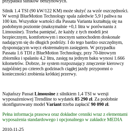
przypadku silników benzynowych.
Silnik 1.4 TSI (90 kW/122 KM) może służyć za wzór oszczędności.
W wersji BlueMotion Technology spala zaledwie 5,9 l paliwa na
100 km. Wszystkie wartości dla Passata Varianta kształtują się na
podobnym poziomie (maksymalnie +0,1 litra w porównaniu z
Limousine). Trzeba pamiętać, że każdy z tych modeli jest
bezpiecznym, komfortowym i mocnym samochodem doskonale
nadającym się do długich podróży. I do tego bardzo oszczędnym,
dysponującym wręcz ekstremalnym zasięgiem. W przypadku
Passata 1.6 TDI z BlueMotion Technology, przy 70-litrowym
zbiorniku i spalaniu 4,2 litra, zasięg na jednym baku wynosi 1.666
kilometrów. Dobrze, że system rozpoznający zmęczenie kierowcy
najpóźniej po czterech godzinach ciągłej jazdy przypomni o
konieczności zrobienia krótkiej przerwy.
Najtańszy Passat
Limousine
z silnikiem 1,4 TSI w wersji
wyposażeniowej Trendline to wydatek
85 290 zł
. Za podobnie
skonfigurowany model
Variant
trzeba zapłacić
90 090 zł
.
Pełna informacja prasowa oraz dokładne cenniki wraz z elementami
wyposażenia standardowego i opcjonalnego w zakładce MEDIA
2010-11-25