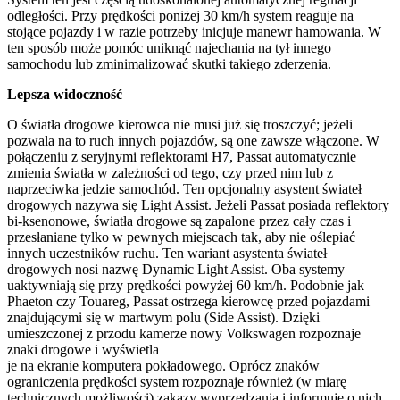
odległości. Przy prędkości poniżej 30 km/h system reaguje na
stojące pojazdy i w razie potrzeby inicjuje manewr hamowania. W
ten sposób może pomóc uniknąć najechania na tył innego
samochodu lub zminimalizować skutki takiego zderzenia.
Lepsza widoczność
O światła drogowe kierowca nie musi już się troszczyć; jeżeli
pozwala na to ruch innych pojazdów, są one zawsze włączone. W
połączeniu z seryjnymi reflektorami H7, Passat automatycznie
zmienia światła w zależności od tego, czy przed nim lub z
naprzeciwka jedzie samochód. Ten opcjonalny asystent świateł
drogowych nazywa się Light Assist. Jeżeli Passat posiada reflektory
bi-ksenonowe, światła drogowe są zapalone przez cały czas i
przesłaniane tylko w pewnych miejscach tak, aby nie oślepiać
innych uczestników ruchu. Ten wariant asystenta świateł
drogowych nosi nazwę Dynamic Light Assist. Oba systemy
uaktywniają się przy prędkości powyżej 60 km/h. Podobnie jak
Phaeton czy Touareg, Passat ostrzega kierowcę przed pojazdami
znajdującymi się w martwym polu (Side Assist). Dzięki
umieszczonej z przodu kamerze nowy Volkswagen rozpoznaje
znaki drogowe i wyświetla
je na ekranie komputera pokładowego. Oprócz znaków
ograniczenia prędkości system rozpoznaje również (w miarę
technicznych możliwości) zakazy wyprzedzania i informuje o nich