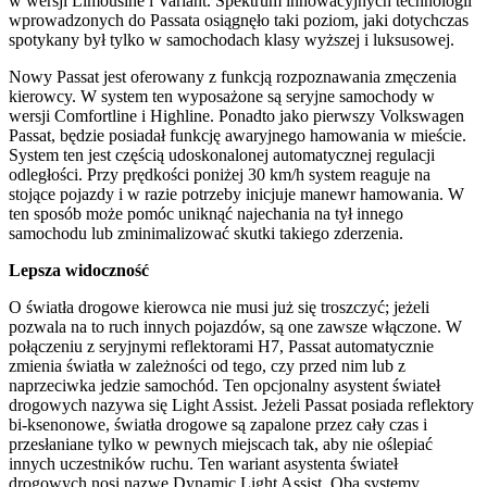
w wersji Limousine i Variant. Spektrum innowacyjnych technologii
wprowadzonych do Passata osiągnęło taki poziom, jaki dotychczas
spotykany był tylko w samochodach klasy wyższej i luksusowej.
Nowy Passat jest oferowany z funkcją rozpoznawania zmęczenia
kierowcy. W system ten wyposażone są seryjne samochody w
wersji Comfortline i Highline. Ponadto jako pierwszy Volkswagen
Passat, będzie posiadał funkcję awaryjnego hamowania w mieście.
System ten jest częścią udoskonalonej automatycznej regulacji
odległości. Przy prędkości poniżej 30 km/h system reaguje na
stojące pojazdy i w razie potrzeby inicjuje manewr hamowania. W
ten sposób może pomóc uniknąć najechania na tył innego
samochodu lub zminimalizować skutki takiego zderzenia.
Lepsza widoczność
O światła drogowe kierowca nie musi już się troszczyć; jeżeli
pozwala na to ruch innych pojazdów, są one zawsze włączone. W
połączeniu z seryjnymi reflektorami H7, Passat automatycznie
zmienia światła w zależności od tego, czy przed nim lub z
naprzeciwka jedzie samochód. Ten opcjonalny asystent świateł
drogowych nazywa się Light Assist. Jeżeli Passat posiada reflektory
bi-ksenonowe, światła drogowe są zapalone przez cały czas i
przesłaniane tylko w pewnych miejscach tak, aby nie oślepiać
innych uczestników ruchu. Ten wariant asystenta świateł
drogowych nosi nazwę Dynamic Light Assist. Oba systemy