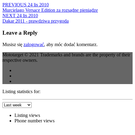
Share
PREVIOUS
24 lis 2010
Murcielago Versace Edition za rozsądne pieniądze
NEXT
24 lis 2010
Dakar 2011 - prawdziwa przygoda
Leave a Reply
Musisz się
zalogować
, aby móc dodać komentarz.
Mototarget © 2021 Trademarks and brands are the property of their
respective owners.
Listing statistics for:
Listing views
Phone number views