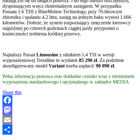
nadającym się do długich podróży. I do tego bardzo oszczędnym,
dysponującym wręcz ekstremalnym zasięgiem. W przypadku
Passata 1.6 TDI z BlueMotion Technology, przy 70-litrowym
zbiorniku i spalaniu 4,2 litra, zasięg na jednym baku wynosi 1.666
kilometrów. Dobrze, że system rozpoznający zmęczenie kierowcy
najpóźniej po czterech godzinach ciągłej jazdy przypomni o
konieczności zrobienia krótkiej przerwy.
Najtańszy Passat
Limousine
z silnikiem 1,4 TSI w wersji
wyposażeniowej Trendline to wydatek
85 290 zł
. Za podobnie
skonfigurowany model
Variant
trzeba zapłacić
90 090 zł
.
Pełna informacja prasowa oraz dokładne cenniki wraz z elementami
wyposażenia standardowego i opcjonalnego w zakładce MEDIA
Share this
Facebook
Mastodon
Email