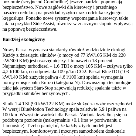
poziomie (seryjne od Comfortline) jeszcze bardziej poprawiają
bezpieczeństwo. Nowe zagłówki dla kierowcy i przedniego
pasażera redukują na przykład ryzyko urazu odcinka szyjnego
kręgosłupa. Ponadto nowe systemy wspomagania kierowcy, takie
jak na przykład Side Assist, również w znacznym stopniu wpływają
na poprawę bezpieczeństwa.
Bardziej ekologiczny
Nowy Passat wyznacza standardy również w dziedzinie ekologii.
Każdy z dziesięciu silników (o mocy od 77 kW/105 KM do 220
kW/300 KM) jest oszczędniejszy. I to nawet o 18 procent.
Najmniejszy turbodiesel – 1.6 TDI o mocy 105 KM – zużywa tylko
4,2 l/100 km, co odpowiada 109 g/km CO2. Passat BlueTDI (103
kW/140 KM; zużycie paliwa 4,6 l/100 km) spełnia wymagania
normy emisji spalin Euro6 (kategoria N). Downsizing i technologie
takie jak system Start-Stop zapewniają redukcję spalania także w
przypadku silników benzynowych.
Silnik 1.4 TSI (90 kW/122 KM) może służyć za wzór oszczędności.
W wersji BlueMotion Technology spala zaledwie 5,9 l paliwa na
100 km. Wszystkie wartości dla Passata Varianta kształtują się na
podobnym poziomie (maksymalnie +0,1 litra w porównaniu z
Limousine). Trzeba pamiętać, że każdy z tych modeli jest
bezpiecznym, komfortowym i mocnym samochodem doskonale