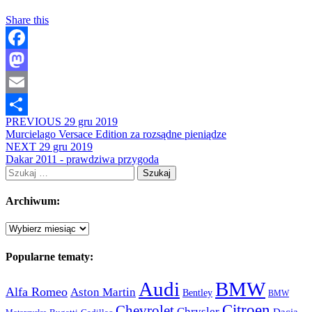
Share this
Facebook
Mastodon
Email
PREVIOUS
29 gru 2019
Share
Murcielago Versace Edition za rozsądne pieniądze
NEXT
29 gru 2019
Dakar 2011 - prawdziwa przygoda
Szukaj:
Archiwum:
Archiwum:
Popularne tematy:
Audi
BMW
Alfa Romeo
Aston Martin
Bentley
BMW
Citroen
Chevrolet
Chrysler
Dacia