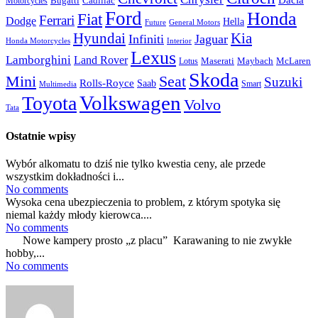
Bugatti
Cadillac
Motorcycles
Ford
Honda
Fiat
Ferrari
Dodge
Hella
Future
General Motors
Hyundai
Kia
Infiniti
Jaguar
Honda Motorcycles
Interior
Lexus
Lamborghini
Land Rover
McLaren
Maserati
Maybach
Lotus
Skoda
Mini
Seat
Suzuki
Rolls-Royce
Saab
Smart
Multimedia
Volkswagen
Toyota
Volvo
Tata
Ostatnie wpisy
Wybór alkomatu to dziś nie tylko kwestia ceny, ale przede
wszystkim dokładności i...
No comments
Wysoka cena ubezpieczenia to problem, z którym spotyka się
niemal każdy młody kierowca....
No comments
Nowe kampery prosto „z placu” Karawaning to nie zwykłe
hobby,...
No comments