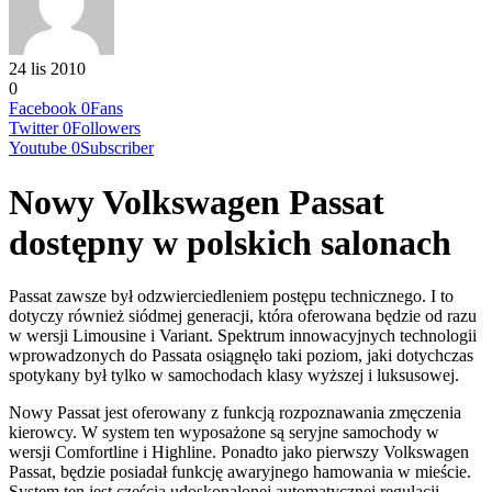
24 lis 2010
0
Facebook
0
Fans
Twitter
0
Followers
Youtube
0
Subscriber
Nowy Volkswagen Passat
dostępny w polskich salonach
Passat zawsze był odzwierciedleniem postępu technicznego. I to
dotyczy również siódmej generacji, która oferowana będzie od razu
w wersji Limousine i Variant. Spektrum innowacyjnych technologii
wprowadzonych do Passata osiągnęło taki poziom, jaki dotychczas
spotykany był tylko w samochodach klasy wyższej i luksusowej.
Nowy Passat jest oferowany z funkcją rozpoznawania zmęczenia
kierowcy. W system ten wyposażone są seryjne samochody w
wersji Comfortline i Highline. Ponadto jako pierwszy Volkswagen
Passat, będzie posiadał funkcję awaryjnego hamowania w mieście.
System ten jest częścią udoskonalonej automatycznej regulacji