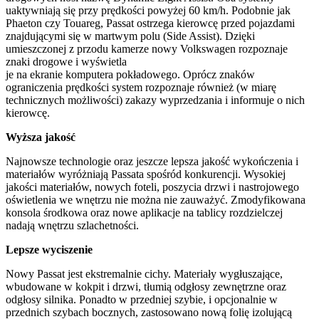
uaktywniają się przy prędkości powyżej 60 km/h. Podobnie jak
Phaeton czy Touareg, Passat ostrzega kierowcę przed pojazdami
znajdującymi się w martwym polu (Side Assist). Dzięki
umieszczonej z przodu kamerze nowy Volkswagen rozpoznaje
znaki drogowe i wyświetla
je na ekranie komputera pokładowego. Oprócz znaków
ograniczenia prędkości system rozpoznaje również (w miarę
technicznych możliwości) zakazy wyprzedzania i informuje o nich
kierowcę.
Wyższa jakość
Najnowsze technologie oraz jeszcze lepsza jakość wykończenia i
materiałów wyróżniają Passata spośród konkurencji. Wysokiej
jakości materiałów, nowych foteli, poszycia drzwi i nastrojowego
oświetlenia we wnętrzu nie można nie zauważyć. Zmodyfikowana
konsola środkowa oraz nowe aplikacje na tablicy rozdzielczej
nadają wnętrzu szlachetności.
Lepsze wyciszenie
Nowy Passat jest ekstremalnie cichy. Materiały wygłuszające,
wbudowane w kokpit i drzwi, tłumią odgłosy zewnętrzne oraz
odgłosy silnika. Ponadto w przedniej szybie, i opcjonalnie w
przednich szybach bocznych, zastosowano nową folię izolującą