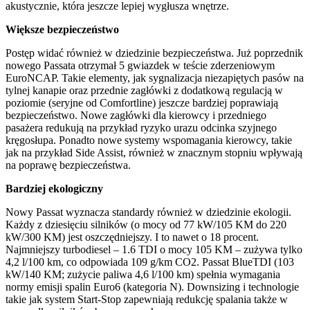
akustycznie, która jeszcze lepiej wygłusza wnętrze.
Większe bezpieczeństwo
Postęp widać również w dziedzinie bezpieczeństwa. Już poprzednik
nowego Passata otrzymał 5 gwiazdek w teście zderzeniowym
EuroNCAP. Takie elementy, jak sygnalizacja niezapiętych pasów na
tylnej kanapie oraz przednie zagłówki z dodatkową regulacją w
poziomie (seryjne od Comfortline) jeszcze bardziej poprawiają
bezpieczeństwo. Nowe zagłówki dla kierowcy i przedniego
pasażera redukują na przykład ryzyko urazu odcinka szyjnego
kręgosłupa. Ponadto nowe systemy wspomagania kierowcy, takie
jak na przykład Side Assist, również w znacznym stopniu wpływają
na poprawę bezpieczeństwa.
Bardziej ekologiczny
Nowy Passat wyznacza standardy również w dziedzinie ekologii.
Każdy z dziesięciu silników (o mocy od 77 kW/105 KM do 220
kW/300 KM) jest oszczędniejszy. I to nawet o 18 procent.
Najmniejszy turbodiesel – 1.6 TDI o mocy 105 KM – zużywa tylko
4,2 l/100 km, co odpowiada 109 g/km CO2. Passat BlueTDI (103
kW/140 KM; zużycie paliwa 4,6 l/100 km) spełnia wymagania
normy emisji spalin Euro6 (kategoria N). Downsizing i technologie
takie jak system Start-Stop zapewniają redukcję spalania także w