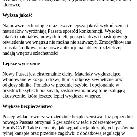
kierowcę.
Wyższa jakość
Najnowsze technologie oraz jeszcze lepsza jakość wykończenia i
materiałów wyróżniają Passata spośród konkurencji. Wysokiej
jakości materiałów, nowych foteli, poszycia drzwi i nastrojowego
oświetlenia we wnętrzu nie można nie zauważyć. Zmodyfikowana
konsola środkowa oraz nowe aplikacje na tablicy rozdzielczej
nadają wnętrzu szlachetności.
Lepsze wyciszenie
Nowy Passat jest ekstremalnie cichy. Materiały wygłuszające,
wbudowane w kokpit i drzwi, tłumią odgłosy zewnętrzne oraz
odgłosy silnika. Ponadto w przedniej szybie, i opcjonalnie w
przednich szybach bocznych, zastosowano nową folię izolującą
akustycznie, która jeszcze lepiej wygłusza wnętrze.
Większe bezpieczeństwo
Postęp widać również w dziedzinie bezpieczeństwa. Już poprzednik
nowego Passata otrzymał 5 gwiazdek w teście zderzeniowym
EuroNCAP. Takie elementy, jak sygnalizacja niezapiętych pasów na
tylnej kanapie oraz przednie zagłówki z dodatkową regulacją w