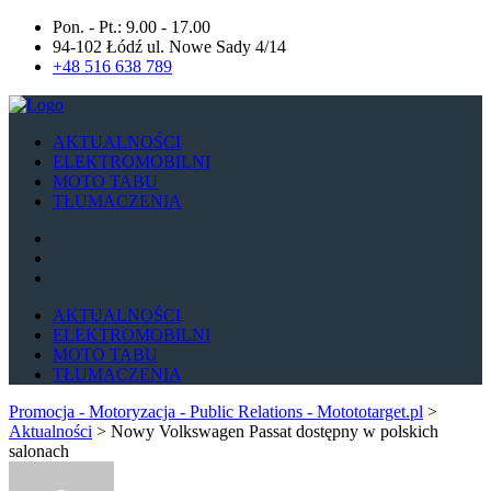
Pon. - Pt.: 9.00 - 17.00
94-102 Łódź ul. Nowe Sady 4/14
+48 516 638 789
AKTUALNOŚCI
ELEKTROMOBILNI
MOTO TABU
TŁUMACZENIA
AKTUALNOŚCI
ELEKTROMOBILNI
MOTO TABU
TŁUMACZENIA
Promocja - Motoryzacja - Public Relations - Motototarget.pl
>
Aktualności
>
Nowy Volkswagen Passat dostępny w polskich
salonach