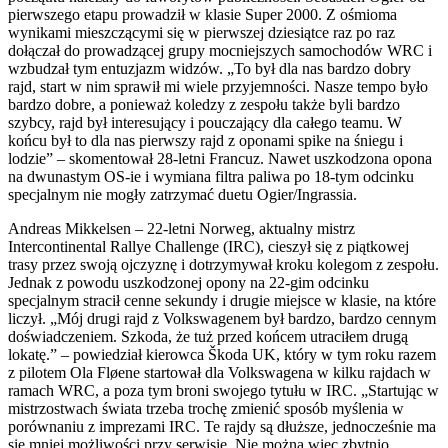
pierwszego etapu prowadził w klasie Super 2000. Z ośmioma
wynikami mieszczącymi się w pierwszej dziesiątce raz po raz
dołączał do prowadzącej grupy mocniejszych samochodów WRC i
wzbudzał tym entuzjazm widzów. „To był dla nas bardzo dobry
rajd, start w nim sprawił mi wiele przyjemności. Nasze tempo było
bardzo dobre, a ponieważ koledzy z zespołu także byli bardzo
szybcy, rajd był interesujący i pouczający dla całego teamu. W
końcu był to dla nas pierwszy rajd z oponami spike na śniegu i
lodzie” – skomentował 28-letni Francuz. Nawet uszkodzona opona
na dwunastym OS-ie i wymiana filtra paliwa po 18-tym odcinku
specjalnym nie mogły zatrzymać duetu Ogier/Ingrassia.
Andreas Mikkelsen – 22-letni Norweg, aktualny mistrz
Intercontinental Rallye Challenge (IRC), cieszył się z piątkowej
trasy przez swoją ojczyznę i dotrzymywał kroku kolegom z zespołu.
Jednak z powodu uszkodzonej opony na 22-gim odcinku
specjalnym stracił cenne sekundy i drugie miejsce w klasie, na które
liczył. „Mój drugi rajd z Volkswagenem był bardzo, bardzo cennym
doświadczeniem. Szkoda, że tuż przed końcem utraciłem drugą
lokatę.” – powiedział kierowca Škoda UK, który w tym roku razem
z pilotem Ola Fløene startował dla Volkswagena w kilku rajdach w
ramach WRC, a poza tym broni swojego tytułu w IRC. „Startując w
mistrzostwach świata trzeba trochę zmienić sposób myślenia w
porównaniu z imprezami IRC. Te rajdy są dłuższe, jednocześnie ma
się mniej możliwości przy serwisie. Nie można więc zbytnio