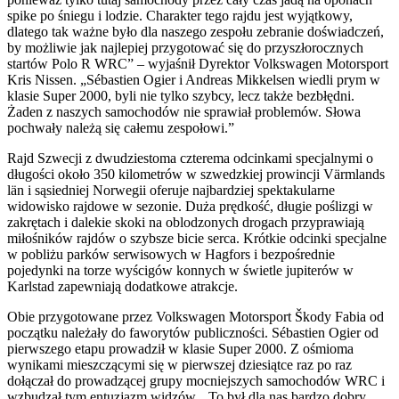
spike po śniegu i lodzie. Charakter tego rajdu jest wyjątkowy,
dlatego tak ważne było dla naszego zespołu zebranie doświadczeń,
by możliwie jak najlepiej przygotować się do przyszłorocznych
startów Polo R WRC” – wyjaśnił Dyrektor Volkswagen Motorsport
Kris Nissen. „Sébastien Ogier i Andreas Mikkelsen wiedli prym w
klasie Super 2000, byli nie tylko szybcy, lecz także bezbłędni.
Żaden z naszych samochodów nie sprawiał problemów. Słowa
pochwały należą się całemu zespołowi.”
Rajd Szwecji z dwudziestoma czterema odcinkami specjalnymi o
długości około 350 kilometrów w szwedzkiej prowincji Värmlands
län i sąsiedniej Norwegii oferuje najbardziej spektakularne
widowisko rajdowe w sezonie. Duża prędkość, długie poślizgi w
zakrętach i dalekie skoki na oblodzonych drogach przyprawiają
miłośników rajdów o szybsze bicie serca. Krótkie odcinki specjalne
w pobliżu parków serwisowych w Hagfors i bezpośrednie
pojedynki na torze wyścigów konnych w świetle jupiterów w
Karlstad zapewniają dodatkowe atrakcje.
Obie przygotowane przez Volkswagen Motorsport Škody Fabia od
początku należały do faworytów publiczności. Sébastien Ogier od
pierwszego etapu prowadził w klasie Super 2000. Z ośmioma
wynikami mieszczącymi się w pierwszej dziesiątce raz po raz
dołączał do prowadzącej grupy mocniejszych samochodów WRC i
wzbudzał tym entuzjazm widzów. „To był dla nas bardzo dobry