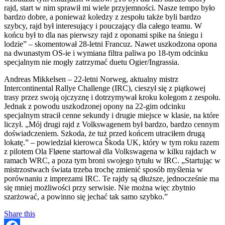
rajd, start w nim sprawił mi wiele przyjemności. Nasze tempo było
bardzo dobre, a ponieważ koledzy z zespołu także byli bardzo
szybcy, rajd był interesujący i pouczający dla całego teamu. W
końcu był to dla nas pierwszy rajd z oponami spike na śniegu i
lodzie” – skomentował 28-letni Francuz. Nawet uszkodzona opona
na dwunastym OS-ie i wymiana filtra paliwa po 18-tym odcinku
specjalnym nie mogły zatrzymać duetu Ogier/Ingrassia.
Andreas Mikkelsen – 22-letni Norweg, aktualny mistrz
Intercontinental Rallye Challenge (IRC), cieszył się z piątkowej
trasy przez swoją ojczyznę i dotrzymywał kroku kolegom z zespołu.
Jednak z powodu uszkodzonej opony na 22-gim odcinku
specjalnym stracił cenne sekundy i drugie miejsce w klasie, na które
liczył. „Mój drugi rajd z Volkswagenem był bardzo, bardzo cennym
doświadczeniem. Szkoda, że tuż przed końcem utraciłem drugą
lokatę.” – powiedział kierowca Škoda UK, który w tym roku razem
z pilotem Ola Fløene startował dla Volkswagena w kilku rajdach w
ramach WRC, a poza tym broni swojego tytułu w IRC. „Startując w
mistrzostwach świata trzeba trochę zmienić sposób myślenia w
porównaniu z imprezami IRC. Te rajdy są dłuższe, jednocześnie ma
się mniej możliwości przy serwisie. Nie można więc zbytnio
szarżować, a powinno się jechać tak samo szybko.”
Share this