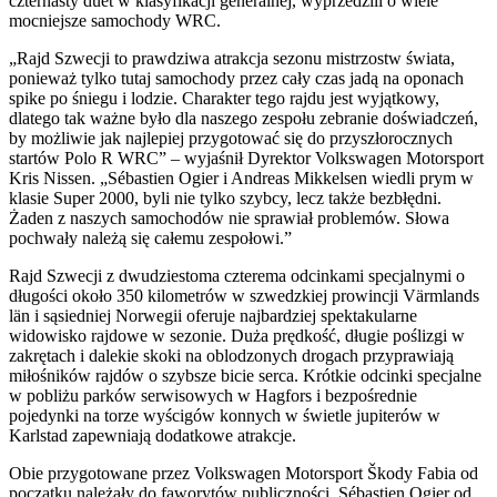
czternasty duet w klasyfikacji generalnej, wyprzedzili o wiele
mocniejsze samochody WRC.
„Rajd Szwecji to prawdziwa atrakcja sezonu mistrzostw świata,
ponieważ tylko tutaj samochody przez cały czas jadą na oponach
spike po śniegu i lodzie. Charakter tego rajdu jest wyjątkowy,
dlatego tak ważne było dla naszego zespołu zebranie doświadczeń,
by możliwie jak najlepiej przygotować się do przyszłorocznych
startów Polo R WRC” – wyjaśnił Dyrektor Volkswagen Motorsport
Kris Nissen. „Sébastien Ogier i Andreas Mikkelsen wiedli prym w
klasie Super 2000, byli nie tylko szybcy, lecz także bezbłędni.
Żaden z naszych samochodów nie sprawiał problemów. Słowa
pochwały należą się całemu zespołowi.”
Rajd Szwecji z dwudziestoma czterema odcinkami specjalnymi o
długości około 350 kilometrów w szwedzkiej prowincji Värmlands
län i sąsiedniej Norwegii oferuje najbardziej spektakularne
widowisko rajdowe w sezonie. Duża prędkość, długie poślizgi w
zakrętach i dalekie skoki na oblodzonych drogach przyprawiają
miłośników rajdów o szybsze bicie serca. Krótkie odcinki specjalne
w pobliżu parków serwisowych w Hagfors i bezpośrednie
pojedynki na torze wyścigów konnych w świetle jupiterów w
Karlstad zapewniają dodatkowe atrakcje.
Obie przygotowane przez Volkswagen Motorsport Škody Fabia od
początku należały do faworytów publiczności. Sébastien Ogier od