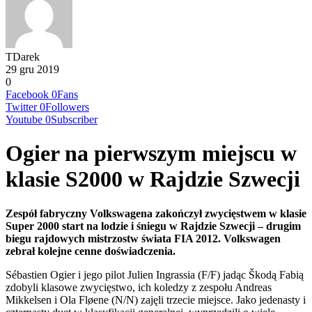
TDarek
29 gru 2019
0
Facebook
0
Fans
Twitter
0
Followers
Youtube
0
Subscriber
Ogier na pierwszym miejscu w
klasie S2000 w Rajdzie Szwecji
Zespół fabryczny Volkswagena zakończył zwycięstwem w klasie
Super 2000 start na lodzie i śniegu w Rajdzie Szwecji – drugim
biegu rajdowych mistrzostw świata FIA 2012. Volkswagen
zebrał kolejne cenne doświadczenia.
Sébastien Ogier i jego pilot Julien Ingrassia (F/F) jadąc Škodą Fabią
zdobyli klasowe zwycięstwo, ich koledzy z zespołu Andreas
Mikkelsen i Ola Fløene (N/N) zajęli trzecie miejsce. Jako jedenasty i