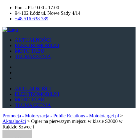
Pon. - Pt.: 9.00 - 17.00
94-102 Łódź ul. Nowe Sady 4/14
+48 516 638 789
AKTUALNOŚCI
ELEKTROMOBILNI
MOTO TABU
TŁUMACZENIA
AKTUALNOŚCI
ELEKTROMOBILNI
MOTO TABU
TŁUMACZENIA
Promocja - Motoryzacja - Public Relations - Motototarget.pl
>
Aktualności
>
Ogier na pierwszym miejscu w klasie S2000 w
Rajdzie Szwecji