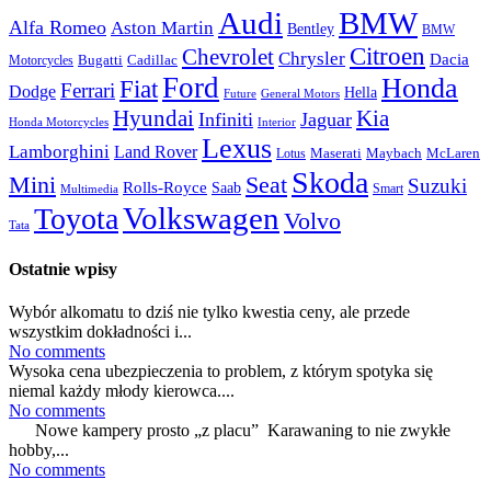
Audi
BMW
Alfa Romeo
Aston Martin
Bentley
BMW
Citroen
Chevrolet
Chrysler
Dacia
Bugatti
Cadillac
Motorcycles
Ford
Honda
Fiat
Ferrari
Dodge
Hella
Future
General Motors
Hyundai
Kia
Infiniti
Jaguar
Honda Motorcycles
Interior
Lexus
Lamborghini
Land Rover
McLaren
Maserati
Maybach
Lotus
Skoda
Mini
Seat
Suzuki
Rolls-Royce
Saab
Smart
Multimedia
Volkswagen
Toyota
Volvo
Tata
Ostatnie wpisy
Wybór alkomatu to dziś nie tylko kwestia ceny, ale przede
wszystkim dokładności i...
No comments
Wysoka cena ubezpieczenia to problem, z którym spotyka się
niemal każdy młody kierowca....
No comments
Nowe kampery prosto „z placu” Karawaning to nie zwykłe
hobby,...
No comments