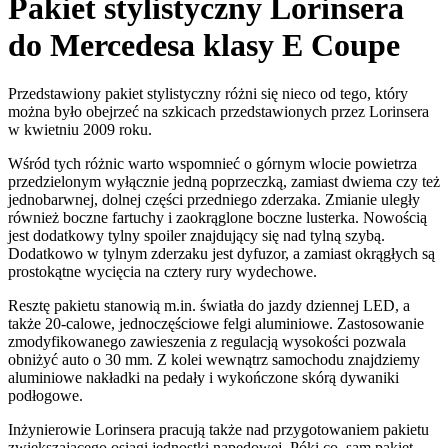
Pakiet stylistyczny Lorinsera
do Mercedesa klasy E Coupe
Przedstawiony pakiet stylistyczny różni się nieco od tego, który
można było obejrzeć na szkicach przedstawionych przez Lorinsera
w kwietniu 2009 roku.
Wśród tych różnic warto wspomnieć o górnym wlocie powietrza
przedzielonym wyłącznie jedną poprzeczką, zamiast dwiema czy też
jednobarwnej, dolnej części przedniego zderzaka. Zmianie uległy
również boczne fartuchy i zaokrąglone boczne lusterka. Nowością
jest dodatkowy tylny spoiler znajdujący się nad tylną szybą.
Dodatkowo w tylnym zderzaku jest dyfuzor, a zamiast okrągłych są
prostokątne wycięcia na cztery rury wydechowe.
Resztę pakietu stanowią m.in. światła do jazdy dziennej LED, a
także 20-calowe, jednoczęściowe felgi aluminiowe. Zastosowanie
zmodyfikowanego zawieszenia z regulacją wysokości pozwala
obniżyć auto o 30 mm. Z kolei wewnątrz samochodu znajdziemy
aluminiowe nakładki na pedały i wykończone skórą dywaniki
podłogowe.
Inżynierowie Lorinsera pracują także nad przygotowaniem pakietu
zwiększającego osiągi jednostki napędowej. Póki co, sam pakiet