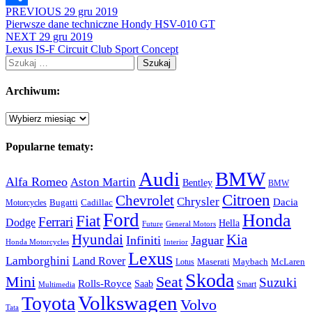
PREVIOUS
29 gru 2019
Share
Pierwsze dane techniczne Hondy HSV-010 GT
NEXT
29 gru 2019
Lexus IS-F Circuit Club Sport Concept
Szukaj:
Archiwum:
Archiwum:
Popularne tematy:
Audi
BMW
Alfa Romeo
Aston Martin
Bentley
BMW
Citroen
Chevrolet
Chrysler
Dacia
Bugatti
Cadillac
Motorcycles
Ford
Honda
Fiat
Ferrari
Dodge
Hella
Future
General Motors
Hyundai
Kia
Infiniti
Jaguar
Honda Motorcycles
Interior
Lexus
Lamborghini
Land Rover
McLaren
Maserati
Maybach
Lotus
Skoda
Mini
Seat
Suzuki
Rolls-Royce
Saab
Smart
Multimedia
Volkswagen
Toyota
Volvo
Tata