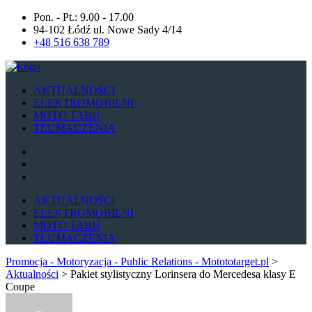
Pon. - Pt.: 9.00 - 17.00
94-102 Łódź ul. Nowe Sady 4/14
+48 516 638 789
AKTUALNOŚCI
ELEKTROMOBILNI
MOTO TABU
TŁUMACZENIA
AKTUALNOŚCI
ELEKTROMOBILNI
MOTO TABU
TŁUMACZENIA
Promocja - Motoryzacja - Public Relations - Motototarget.pl
>
Aktualności
>
Pakiet stylistyczny Lorinsera do Mercedesa klasy E
Coupe