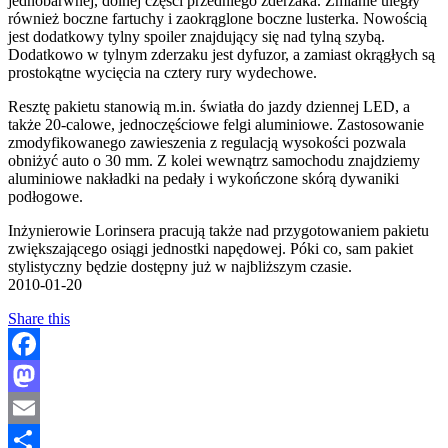
jednobarwnej, dolnej części przedniego zderzaka. Zmianie uległy
również boczne fartuchy i zaokrąglone boczne lusterka. Nowością
jest dodatkowy tylny spoiler znajdujący się nad tylną szybą.
Dodatkowo w tylnym zderzaku jest dyfuzor, a zamiast okrągłych są
prostokątne wycięcia na cztery rury wydechowe.
Resztę pakietu stanowią m.in. światła do jazdy dziennej LED, a
także 20-calowe, jednoczęściowe felgi aluminiowe. Zastosowanie
zmodyfikowanego zawieszenia z regulacją wysokości pozwala
obniżyć auto o 30 mm. Z kolei wewnątrz samochodu znajdziemy
aluminiowe nakładki na pedały i wykończone skórą dywaniki
podłogowe.
Inżynierowie Lorinsera pracują także nad przygotowaniem pakietu
zwiększającego osiągi jednostki napędowej. Póki co, sam pakiet
stylistyczny będzie dostępny już w najbliższym czasie.
2010-01-20
Share this
Facebook
Mastodon
Email