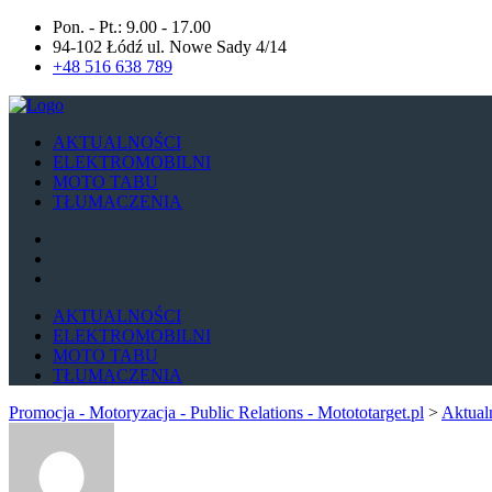
Pon. - Pt.: 9.00 - 17.00
94-102 Łódź ul. Nowe Sady 4/14
+48 516 638 789
AKTUALNOŚCI
ELEKTROMOBILNI
MOTO TABU
TŁUMACZENIA
AKTUALNOŚCI
ELEKTROMOBILNI
MOTO TABU
TŁUMACZENIA
Promocja - Motoryzacja - Public Relations - Motototarget.pl
>
Aktual