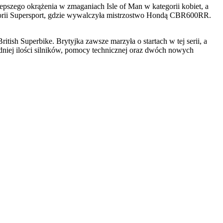
lepszego okrążenia w zmaganiach Isle of Man w kategorii kobiet, a
tegorii Supersport, gdzie wywalczyła mistrzostwo Hondą CBR600RR.
itish Superbike. Brytyjka zawsze marzyła o startach w tej serii, a
edniej ilości silników, pomocy technicznej oraz dwóch nowych