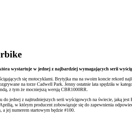
erbike
tóra wystartuje w jednej z najbardziej wymagających serii wyścig
 ścigających się motocyklami. Brytyjka ma na swoim koncie rekord naj
ozgrywane na torze Cadwell Park. Jenny ostatnie lata spędziła w ka
Hondą, z tym że mocniejszą wersją CBR1000RR.
o jednej z najtrudniejszych serii wyścigowych na świecie, jaką jest Br
 z Aprilią, w którym producent zobowiązuje się do zapewnienia odpowi
, a jej numerem startowym będzie #100.