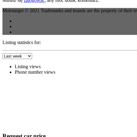
Musisz się
zalogować
, aby móc dodać komentarz.
Mototarget © 2021 Trademarks and brands are the property of their r
Listing statistics for:
Listing views
Phone number views
Request car price