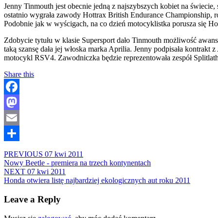
Jenny Tinmouth jest obecnie jedną z najszybszych kobiet na świecie,
ostatnio wygrała zawody Hottrax British Endurance Championship, r
Podobnie jak w wyścigach, na co dzień motocyklistka porusza się 
Zdobycie tytułu w klasie Supersport dało Tinmouth możliwość awansu d
taką szansę dała jej włoska marka Aprilia. Jenny podpisała kontrakt
motocykl RSV4. Zawodniczka będzie reprezentowała zespół Splitlath
Share this
Facebook
Mastodon
Email
Share
PREVIOUS
07 kwi 2011
Nowy Beetle - premiera na trzech kontynentach
NEXT
07 kwi 2011
Honda otwiera listę najbardziej ekologicznych aut roku 2011
Leave a Reply