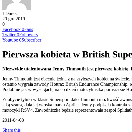
TDarek
29 gru 2019
0
Facebook
0
Fans
Twitter
0
Followers
Youtube
0
Subscriber
Pierwsza kobieta w British Sup
Niezwykle utalentowana Jenny Tinmouth jest pierwszą kobietą, k
Jenny Tinmouth jest obecnie jedną z najszybszych kobiet na świecie,
ostatnio wygrała zawody Hottrax British Endurance Championship, r
Podobnie jak w wyścigach, na co dzień motocyklistka porusza się 
Zdobycie tytułu w klasie Supersport dało Tinmouth możliwość awansu d
taką szansę dała jej włoska marka Aprilia. Jenny podpisała kontrakt
motocykl RSV4. Zawodniczka będzie reprezentowała zespół Splitlath
2011-04-08
Share this