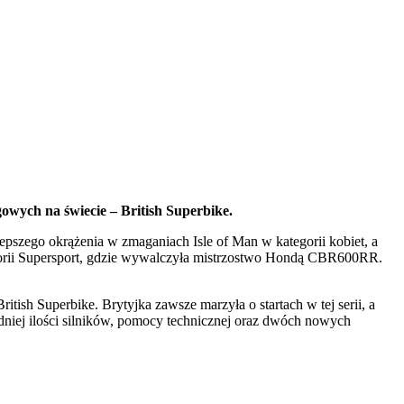
owych na świecie – British Superbike.
lepszego okrążenia w zmaganiach Isle of Man w kategorii kobiet, a
tegorii Supersport, gdzie wywalczyła mistrzostwo Hondą CBR600RR.
itish Superbike. Brytyjka zawsze marzyła o startach w tej serii, a
edniej ilości silników, pomocy technicznej oraz dwóch nowych