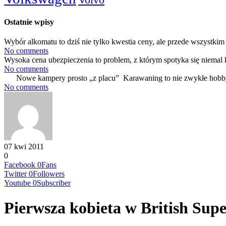
Ostatnie wpisy
Wybór alkomatu to dziś nie tylko kwestia ceny, ale przede wszystkim 
No comments
Wysoka cena ubezpieczenia to problem, z którym spotyka się niemal 
No comments
Nowe kampery prosto „z placu” Karawaning to nie zwykłe hobby
No comments
07 kwi 2011
0
Facebook
0
Fans
Twitter
0
Followers
Youtube
0
Subscriber
Pierwsza kobieta w British Sup