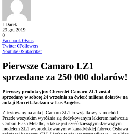
TDarek
29 gru 2019
0
Facebook
0
Fans
Twitter
0
Followers
Youtube
0
Subscriber
Pierwsze Camaro LZ1
sprzedane za 250 000 dolarów!
Pierwszy produkcyjny Chevrolet Camaro ZL1 został
sprzedany w sobotę 24 września za ćwierć miliona dolarów na
aukcji Barrett-Jackson w Los Angeles.
Zlicytowany na aukcji Camaro ZL1 to wyjątkowy samochód.
Przede wszystkim wyróżnia się dedykowanym lakierem nadwozia
Carbon Flash Metallic, a także jest sześćdziesiątym dziewiątym
modelem ZL1 wyprodukowanym w kanadyjskiej fabryce Oshawa