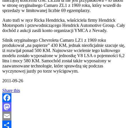
należącej koncernu GM. Liczba ta nie jest przypadkowa – to ukłon
w stronę oryginalnego Camaro ZL1 z 1969 roku, który wszedł do
sprzedaży w limitowanej liczbie 69 egzemplarzy.
Auto trafi w ręce Ricka Hendricka, właściciela firmy Hendrick
Motorsports i przewodniczącego Hendrick Automotive Group. Cały
dochód z aukcji zasili konto organizacji YMCA z Nevady.
Silnik oryginalnego Chevroleta Camaro LZ1 z 1969 roku
produkował „na papierze” 430 KM, jednak nieoficjalnie szacuje się,
iż rozwijał ponad 500 KM. Najnowsze wcielenie tego kultowego
modelu zostało wyposażone w jednostkę V8 LSA o pojemności 6,2
litra i mocy 580 KM. Samochód został także wyposażony w
zaawansowane technologie, które sprawdzą się podczas
wyczynowej jazdy po torze wyścigowym.
2011-09-26
Share this
Facebook
Mastodon
Email