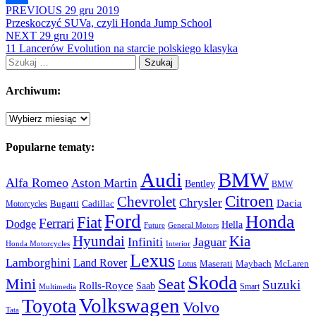
PREVIOUS
29 gru 2019
Share
Przeskoczyć SUVa, czyli Honda Jump School
NEXT
29 gru 2019
11 Lancerów Evolution na starcie polskiego klasyka
Szukaj:
Archiwum:
Archiwum:
Popularne tematy:
Audi
BMW
Alfa Romeo
Aston Martin
Bentley
BMW
Citroen
Chevrolet
Chrysler
Dacia
Bugatti
Cadillac
Motorcycles
Ford
Honda
Fiat
Ferrari
Dodge
Hella
Future
General Motors
Hyundai
Kia
Infiniti
Jaguar
Honda Motorcycles
Interior
Lexus
Lamborghini
Land Rover
McLaren
Maserati
Maybach
Lotus
Skoda
Mini
Seat
Suzuki
Rolls-Royce
Saab
Smart
Multimedia
Volkswagen
Toyota
Volvo
Tata