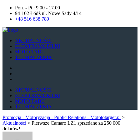
Pon. - Pt.: 9.00 - 17.00
94-102 Łódź ul. Nowe Sady 4/14
+48 516 638 789
AKTUALNOŚCI
ELEKTROMOBILNI
MOTO TABU
TŁUMACZENIA
AKTUALNOŚCI
ELEKTROMOBILNI
MOTO TABU
TŁUMACZENIA
Promocja - Motoryzacja - Public Relations - Motototarget.pl
>
Aktualności
>
Pierwsze Camaro LZ1 sprzedane za 250 000
dolarów!