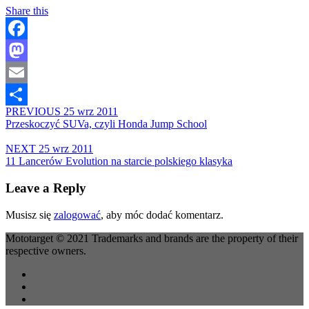
Share this
Facebook
Mastodon
Email
PREVIOUS
25 wrz 2011
Share
Przeskoczyć SUVa, czyli Honda Jump School
NEXT
25 wrz 2011
11 Lancerów Evolution na starcie polskiego klasyka
Leave a Reply
Musisz się
zalogować
, aby móc dodać komentarz.
Mototarget © 2021 Trademarks and brands are the property of their
respective owners.