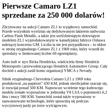
Pierwsze Camaro LZ1
sprzedane za 250 000 dolarów!
Zlicytowany na aukcji Camaro ZL1 to wyjątkowy samochód.
Przede wszystkim wyróżnia się dedykowanym lakierem nadwozia
Carbon Flash Metallic, a także jest sześćdziesiątym dziewiątym
modelem ZL1 wyprodukowanym w kanadyjskiej fabryce Oshawa
należącej koncernu GM. Liczba ta nie jest przypadkowa – to ukłon
w stronę oryginalnego Camaro ZL1 z 1969 roku, który wszedł do
sprzedaży w limitowanej liczbie 69 egzemplarzy.
Auto trafi w ręce Ricka Hendricka, właściciela firmy Hendrick
Motorsports i przewodniczącego Hendrick Automotive Group. Cały
dochód z aukcji zasili konto organizacji YMCA z Nevady.
Silnik oryginalnego Chevroleta Camaro LZ1 z 1969 roku
produkował „na papierze” 430 KM, jednak nieoficjalnie szacuje się,
iż rozwijał ponad 500 KM. Najnowsze wcielenie tego kultowego
modelu zostało wyposażone w jednostkę V8 LSA o pojemności 6,2
litra i mocy 580 KM. Samochód został także wyposażony w
zaawansowane technologie, które sprawdzą się podczas
wyczynowej jazdy po torze wyścigowym.