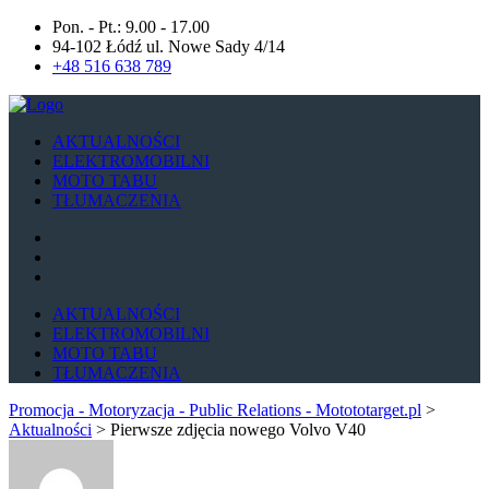
Pon. - Pt.: 9.00 - 17.00
94-102 Łódź ul. Nowe Sady 4/14
+48 516 638 789
AKTUALNOŚCI
ELEKTROMOBILNI
MOTO TABU
TŁUMACZENIA
AKTUALNOŚCI
ELEKTROMOBILNI
MOTO TABU
TŁUMACZENIA
Promocja - Motoryzacja - Public Relations - Motototarget.pl
>
Aktualności
>
Pierwsze zdjęcia nowego Volvo V40