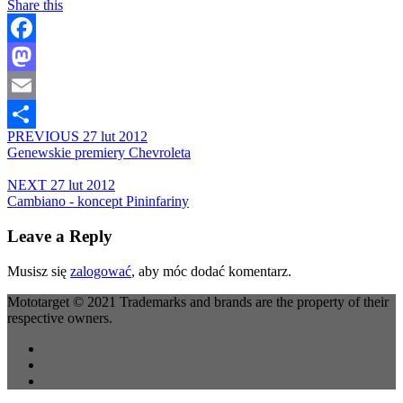
Share this
Facebook
Mastodon
Email
PREVIOUS
27 lut 2012
Share
Genewskie premiery Chevroleta
NEXT
27 lut 2012
Cambiano - koncept Pininfariny
Leave a Reply
Musisz się
zalogować
, aby móc dodać komentarz.
Mototarget © 2021 Trademarks and brands are the property of their
respective owners.