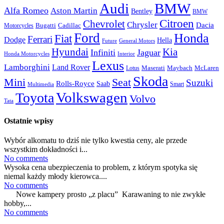
Audi
BMW
Alfa Romeo
Aston Martin
Bentley
BMW
Citroen
Chevrolet
Chrysler
Dacia
Bugatti
Cadillac
Motorcycles
Ford
Honda
Fiat
Ferrari
Dodge
Hella
Future
General Motors
Hyundai
Kia
Infiniti
Jaguar
Honda Motorcycles
Interior
Lexus
Lamborghini
Land Rover
McLaren
Maserati
Maybach
Lotus
Skoda
Mini
Seat
Suzuki
Rolls-Royce
Saab
Smart
Multimedia
Volkswagen
Toyota
Volvo
Tata
Ostatnie wpisy
Wybór alkomatu to dziś nie tylko kwestia ceny, ale przede
wszystkim dokładności i...
No comments
Wysoka cena ubezpieczenia to problem, z którym spotyka się
niemal każdy młody kierowca....
No comments
Nowe kampery prosto „z placu” Karawaning to nie zwykłe
hobby,...
No comments