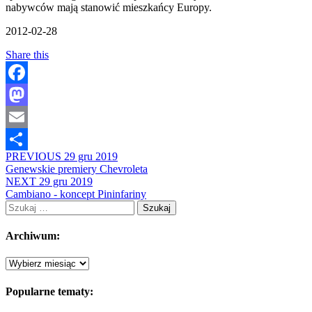
nabywców mają stanowić mieszkańcy Europy.
2012-02-28
Share this
Facebook
Mastodon
Email
PREVIOUS
29 gru 2019
Share
Genewskie premiery Chevroleta
NEXT
29 gru 2019
Cambiano - koncept Pininfariny
Szukaj:
Archiwum:
Archiwum:
Popularne tematy: