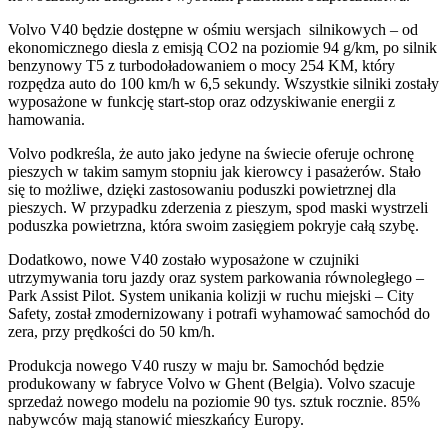
Volvo V40 będzie dostępne w ośmiu wersjach silnikowych – od
ekonomicznego diesla z emisją CO2 na poziomie 94 g/km, po silnik
benzynowy T5 z turbodoładowaniem o mocy 254 KM, który
rozpędza auto do 100 km/h w 6,5 sekundy. Wszystkie silniki zostały
wyposażone w funkcję start-stop oraz odzyskiwanie energii z
hamowania.
Volvo podkreśla, że auto jako jedyne na świecie oferuje ochronę
pieszych w takim samym stopniu jak kierowcy i pasażerów. Stało
się to możliwe, dzięki zastosowaniu poduszki powietrznej dla
pieszych. W przypadku zderzenia z pieszym, spod maski wystrzeli
poduszka powietrzna, która swoim zasięgiem pokryje całą szybę.
Dodatkowo, nowe V40 zostało wyposażone w czujniki
utrzymywania toru jazdy oraz system parkowania równoległego –
Park Assist Pilot. System unikania kolizji w ruchu miejski – City
Safety, został zmodernizowany i potrafi wyhamować samochód do
zera, przy prędkości do 50 km/h.
Produkcja nowego V40 ruszy w maju br. Samochód będzie
produkowany w fabryce Volvo w Ghent (Belgia). Volvo szacuje
sprzedaż nowego modelu na poziomie 90 tys. sztuk rocznie. 85%
nabywców mają stanowić mieszkańcy Europy.