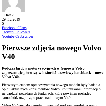
TDarek
29 gru 2019
0
Facebook
0
Fans
Twitter
0
Followers
Youtube
0
Subscriber
Pierwsze zdjęcia nowego Volvo
V40
Podczas targów motoryzacyjnych w Genewie Volvo
zaprezentuje pierwszy w historii 5-drzwiowy hatchback – nowe
Volvo V40.
Pierwszym etapem opracowywania nowego modelu były badania
opinii aktualnych konsumentów Volvo. Po uzyskaniu informacji o
najbardziej pożądanych funkcjach, które powinien posiadać
samochód, rozpoczęto prace nad nowym V40.
Volvo V40 zostało zaprojektowane od podstaw zgodnie z nową