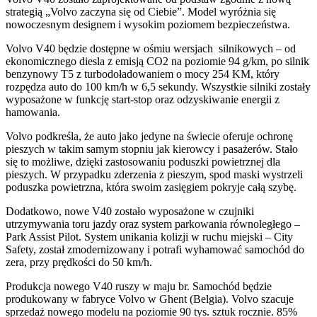
strategią „Volvo zaczyna się od Ciebie”. Model wyróżnia się
nowoczesnym designem i wysokim poziomem bezpieczeństwa.
Volvo V40 będzie dostępne w ośmiu wersjach silnikowych – od
ekonomicznego diesla z emisją CO2 na poziomie 94 g/km, po silnik
benzynowy T5 z turbodoładowaniem o mocy 254 KM, który
rozpędza auto do 100 km/h w 6,5 sekundy. Wszystkie silniki zostały
wyposażone w funkcję start-stop oraz odzyskiwanie energii z
hamowania.
Volvo podkreśla, że auto jako jedyne na świecie oferuje ochronę
pieszych w takim samym stopniu jak kierowcy i pasażerów. Stało
się to możliwe, dzięki zastosowaniu poduszki powietrznej dla
pieszych. W przypadku zderzenia z pieszym, spod maski wystrzeli
poduszka powietrzna, która swoim zasięgiem pokryje całą szybę.
Dodatkowo, nowe V40 zostało wyposażone w czujniki
utrzymywania toru jazdy oraz system parkowania równoległego –
Park Assist Pilot. System unikania kolizji w ruchu miejski – City
Safety, został zmodernizowany i potrafi wyhamować samochód do
zera, przy prędkości do 50 km/h.
Produkcja nowego V40 ruszy w maju br. Samochód będzie
produkowany w fabryce Volvo w Ghent (Belgia). Volvo szacuje
sprzedaż nowego modelu na poziomie 90 tys. sztuk rocznie. 85%