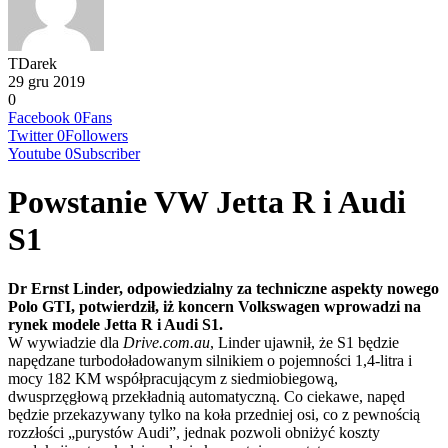
TDarek
29 gru 2019
0
Facebook
0
Fans
Twitter
0
Followers
Youtube
0
Subscriber
Powstanie VW Jetta R i Audi
S1
Dr Ernst Linder, odpowiedzialny za techniczne aspekty nowego
Polo GTI, potwierdził, iż koncern Volkswagen wprowadzi na
rynek modele Jetta R i Audi S1.
W wywiadzie dla
Drive.com.au
, Linder ujawnił, że S1 będzie
napędzane turbodoładowanym silnikiem o pojemności 1,4-litra i
mocy 182 KM współpracującym z siedmiobiegową,
dwusprzęgłową przekładnią automatyczną. Co ciekawe, napęd
będzie przekazywany tylko na koła przedniej osi, co z pewnością
rozzłości „purystów Audi”, jednak pozwoli obniżyć koszty