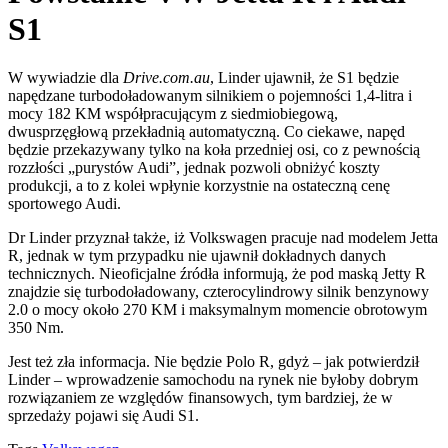
S1
W wywiadzie dla
Drive.com.au
, Linder ujawnił, że S1 będzie
napędzane turbodoładowanym silnikiem o pojemności 1,4-litra i
mocy 182 KM współpracującym z siedmiobiegową,
dwusprzęgłową przekładnią automatyczną. Co ciekawe, napęd
będzie przekazywany tylko na koła przedniej osi, co z pewnością
rozzłości „purystów Audi”, jednak pozwoli obniżyć koszty
produkcji, a to z kolei wpłynie korzystnie na ostateczną cenę
sportowego Audi.
Dr Linder przyznał także, iż Volkswagen pracuje nad modelem Jetta
R, jednak w tym przypadku nie ujawnił dokładnych danych
technicznych. Nieoficjalne źródła informują, że pod maską Jetty R
znajdzie się turbodoładowany, czterocylindrowy silnik benzynowy
2.0 o mocy około 270 KM i maksymalnym momencie obrotowym
350 Nm.
Jest też zła informacja. Nie będzie Polo R, gdyż – jak potwierdził
Linder – wprowadzenie samochodu na rynek nie byłoby dobrym
rozwiązaniem ze względów finansowych, tym bardziej, że w
sprzedaży pojawi się Audi S1.