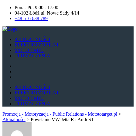
Pon. - Pt.: 9.00 - 17.00
94-102 Łódź ul. Nowe Sady 4/14
+48 516 638 789
AKTUALNOŚCI
ELEKTROMOBILNI
MOTO TABU
TŁUMACZENIA
AKTUALNOŚCI
ELEKTROMOBILNI
MOTO TABU
TŁUMACZENIA
Promocja - Motoryzacja - Public Relations - Motototarget.pl
>
Aktualności
>
Powstanie VW Jetta R i Audi S1