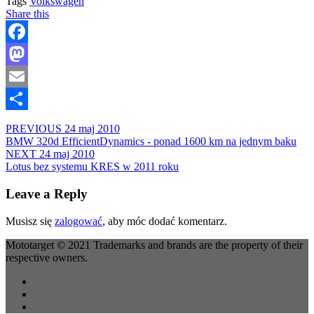
Tags
Volkswagen
Share this
Facebook
Mastodon
Email
Share
PREVIOUS
24 maj 2010
BMW 320d EfficientDynamics - ponad 1600 km na jednym baku
NEXT
24 maj 2010
Lotus bez systemu KRES w 2011 roku
Leave a Reply
Musisz się
zalogować
, aby móc dodać komentarz.
Mototarget © 2021 Trademarks and brands are the property of their
respective owners.