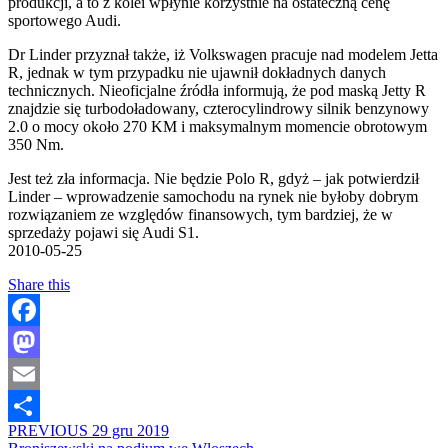
produkcji, a to z kolei wpłynie korzystnie na ostateczną cenę
sportowego Audi.
Dr Linder przyznał także, iż Volkswagen pracuje nad modelem Jetta
R, jednak w tym przypadku nie ujawnił dokładnych danych
technicznych. Nieoficjalne źródła informują, że pod maską Jetty R
znajdzie się turbodoładowany, czterocylindrowy silnik benzynowy
2.0 o mocy około 270 KM i maksymalnym momencie obrotowym
350 Nm.
Jest też zła informacja. Nie będzie Polo R, gdyż – jak potwierdził
Linder – wprowadzenie samochodu na rynek nie byłoby dobrym
rozwiązaniem ze względów finansowych, tym bardziej, że w
sprzedaży pojawi się Audi S1.
2010-05-25
Share this
Facebook
Mastodon
Email
PREVIOUS
29 gru 2019
Share