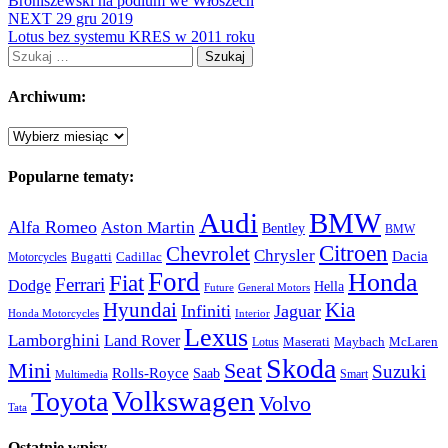
Broniszewski na podium we Włoszech
NEXT
29 gru 2019
Lotus bez systemu KRES w 2011 roku
Szukaj:
Archiwum:
Archiwum:
Popularne tematy:
Audi
BMW
Alfa Romeo
Aston Martin
Bentley
BMW
Citroen
Chevrolet
Chrysler
Dacia
Bugatti
Cadillac
Motorcycles
Ford
Honda
Fiat
Ferrari
Dodge
Hella
Future
General Motors
Hyundai
Kia
Infiniti
Jaguar
Honda Motorcycles
Interior
Lexus
Lamborghini
Land Rover
McLaren
Maserati
Maybach
Lotus
Skoda
Mini
Seat
Suzuki
Rolls-Royce
Saab
Smart
Multimedia
Volkswagen
Toyota
Volvo
Tata
Ostatnie wpisy