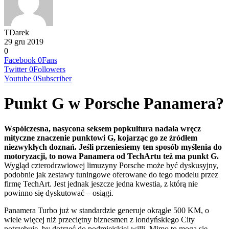
TDarek
29 gru 2019
0
Facebook
0
Fans
Twitter
0
Followers
Youtube
0
Subscriber
Punkt G w Porsche Panamera?
Współczesna, nasycona seksem popkultura nadała wręcz
mityczne znaczenie punktowi G, kojarząc go ze źródłem
niezwykłych doznań. Jeśli przeniesiemy ten sposób myślenia do
motoryzacji, to nowa Panamera od TechArtu też ma punkt G.
Wygląd czterodrzwiowej limuzyny Porsche może być dyskusyjny,
podobnie jak zestawy tuningowe oferowane do tego modelu przez
firmę TechArt. Jest jednak jeszcze jedna kwestia, z którą nie
powinno się dyskutować – osiągi.
Panamera Turbo już w standardzie generuje okrągłe 500 KM, o
wiele więcej niż przeciętny biznesmen z londyńskiego City
potrzebuje, by dotrzeć do podmiejskiej willi. Mimo to mogą się