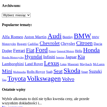
Archiwum:
Archiwum:
Popularne tematy:
Audi
BMW
Alfa Romeo
Aston Martin
Bentley
BMW
Citroen
Chevrolet
Chrysler
Dacia
Bugatti
Cadillac
Motorcycles
Ford
Honda
Fiat
Ferrari
Dodge
Hella
Future
General Motors
Hyundai
Kia
Infiniti
Jaguar
Honda Motorcycles
Interior
Lexus
Lamborghini
Land Rover
McLaren
Maserati
Maybach
Lotus
Skoda
Mini
Seat
Suzuki
Rolls-Royce
Saab
Smart
Multimedia
Volkswagen
Toyota
Volvo
Tata
Ostatnie wpisy
Wybór alkomatu to dziś nie tylko kwestia ceny, ale przede
wszystkim dokładności i...