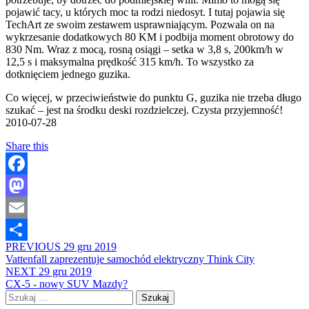
pojawić tacy, u których moc ta rodzi niedosyt. I tutaj pojawia się
TechArt ze swoim zestawem usprawniającym. Pozwala on na
wykrzesanie dodatkowych 80 KM i podbija moment obrotowy do
830 Nm. Wraz z mocą, rosną osiągi – setka w 3,8 s, 200km/h w
12,5 s i maksymalna prędkość 315 km/h. To wszystko za
dotknięciem jednego guzika.
Co więcej, w przeciwieństwie do punktu G, guzika nie trzeba długo
szukać – jest na środku deski rozdzielczej. Czysta przyjemność!
2010-07-28
Share this
Facebook
Mastodon
Email
PREVIOUS
29 gru 2019
Share
Vattenfall zaprezentuje samochód elektryczny Think City
NEXT
29 gru 2019
CX-5 - nowy SUV Mazdy?
Szukaj: