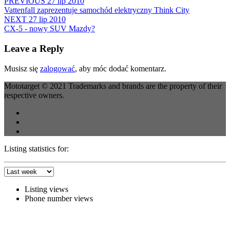
PREVIOUS
27 lip 2010
Vattenfall zaprezentuje samochód elektryczny Think City
NEXT
27 lip 2010
CX-5 - nowy SUV Mazdy?
Leave a Reply
Musisz się
zalogować
, aby móc dodać komentarz.
Mototarget © 2021 Trademarks and brands are the property of their
respective owners.
Listing statistics for:
Listing views
Phone number views