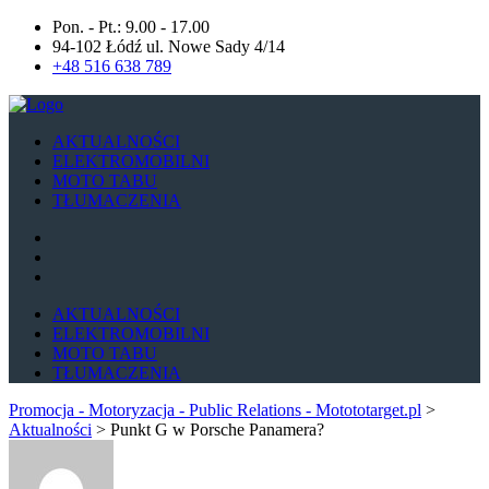
Pon. - Pt.: 9.00 - 17.00
94-102 Łódź ul. Nowe Sady 4/14
+48 516 638 789
AKTUALNOŚCI
ELEKTROMOBILNI
MOTO TABU
TŁUMACZENIA
AKTUALNOŚCI
ELEKTROMOBILNI
MOTO TABU
TŁUMACZENIA
Promocja - Motoryzacja - Public Relations - Motototarget.pl
>
Aktualności
>
Punkt G w Porsche Panamera?