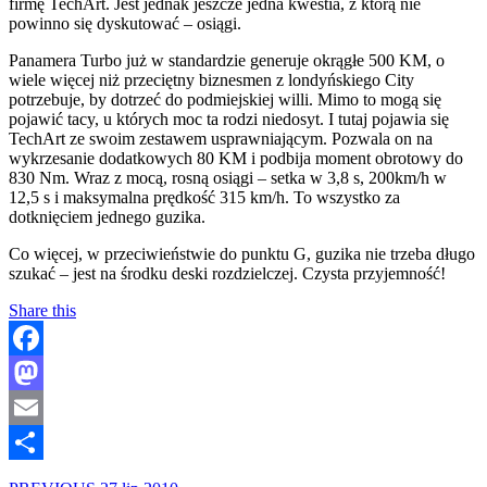
firmę TechArt. Jest jednak jeszcze jedna kwestia, z którą nie
powinno się dyskutować – osiągi.
Panamera Turbo już w standardzie generuje okrągłe 500 KM, o
wiele więcej niż przeciętny biznesmen z londyńskiego City
potrzebuje, by dotrzeć do podmiejskiej willi. Mimo to mogą się
pojawić tacy, u których moc ta rodzi niedosyt. I tutaj pojawia się
TechArt ze swoim zestawem usprawniającym. Pozwala on na
wykrzesanie dodatkowych 80 KM i podbija moment obrotowy do
830 Nm. Wraz z mocą, rosną osiągi – setka w 3,8 s, 200km/h w
12,5 s i maksymalna prędkość 315 km/h. To wszystko za
dotknięciem jednego guzika.
Co więcej, w przeciwieństwie do punktu G, guzika nie trzeba długo
szukać – jest na środku deski rozdzielczej. Czysta przyjemność!
Share this
Facebook
Mastodon
Email
Share