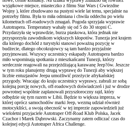
nowe, cenne kontakty. Na szlaku wyprawy znalazło się również
wyjątkowe miejsce, miasteczko z filmu Star Wars ( Gwiezdne
Wojny ), które zbudowano na pustyni wiele lat temu, specjalnie na
potrzeby filmu. Była to miła odmiana i chwila oddechu po wielu
kilometrach off-roadowych zmagań. Pogoda sprzyjała wyprawie
Autotrapera. Temperatury wahały się od 5 do 30 stopni C.
Przydarzyła się wprawdzie, burza piaskowa, która jednak nie
przysporzyła zawodnikom większych kłopotów. Tunezja jest krajem
dla którego dochód z turystyki stanowi poważną pozycję w
budżecie, dlatego obcokrajowcy są tam bardzo przyjaźnie
przyjmowani. Wszyscy uczestnicy eskapady Autotrapera bardzo
miło wspominają spotkania z mieszkańcami Tunezji, którzy
serdecznie reagowali na przejeżdżającą karawanę Jeep?ów. Jeszcze
w tym roku planujemy drugą wyprawę do Tunezji aby większej
liczbie entuzjastów Jeepa umożliwić przeżycie afrykańskiej
przygody. Wracając do kraju uczestnicy wyprawy, zabrali ze sobą
kolejną porcję nowych, off-roadowych doświadczeń i już w drodze
powrotnej wspólnie zaplanowali przyszłoroczny rajd, który
odbędzie się tym razem w Libii. Będzie to większa impreza, w
której oprócz samochodów marki Jeep, wezmą udział również
motocykliści, a swoją obecność w tej imprezie zapowiedzieli już
wieloletni przyjaciele Autotraper Off-Road Klub Polska, Jacek
Czachor i Marek Dąbrowski. Zaczynamy zatem odliczać czas do
kolejnej edycji Autotraper Africa Challenge.