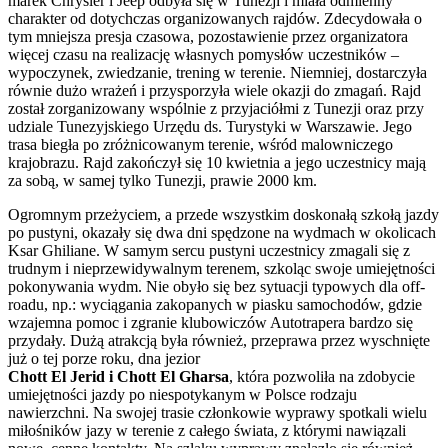
marek Chrysler i Jeep odbyła się w Tunezji i miała odmienny
charakter od dotychczas organizowanych rajdów. Zdecydowała o
tym mniejsza presja czasowa, pozostawienie przez organizatora
więcej czasu na realizację własnych pomysłów uczestników –
wypoczynek, zwiedzanie, trening w terenie. Niemniej, dostarczyła
równie dużo wrażeń i przysporzyła wiele okazji do zmagań. Rajd
został zorganizowany wspólnie z przyjaciółmi z Tunezji oraz przy
udziale Tunezyjskiego Urzędu ds. Turystyki w Warszawie. Jego
trasa biegła po zróżnicowanym terenie, wśród malowniczego
krajobrazu. Rajd zakończył się 10 kwietnia a jego uczestnicy mają
za sobą, w samej tylko Tunezji, prawie 2000 km.
Ogromnym przeżyciem, a przede wszystkim doskonałą szkołą jazdy
po pustyni, okazały się dwa dni spędzone na wydmach w okolicach
Ksar Ghiliane. W samym sercu pustyni uczestnicy zmagali się z
trudnym i nieprzewidywalnym terenem, szkoląc swoje umiejętności
pokonywania wydm. Nie obyło się bez sytuacji typowych dla off-
roadu, np.: wyciągania zakopanych w piasku samochodów, gdzie
wzajemna pomoc i zgranie klubowiczów Autotrapera bardzo się
przydały. Dużą atrakcją była również, przeprawa przez wyschnięte
już o tej porze roku, dna jezior
Chott El Jerid i Chott El Gharsa
, która pozwoliła na zdobycie
umiejętności jazdy po niespotykanym w Polsce rodzaju
nawierzchni. Na swojej trasie członkowie wyprawy spotkali wielu
miłośników jazy w terenie z całego świata, z którymi nawiązali