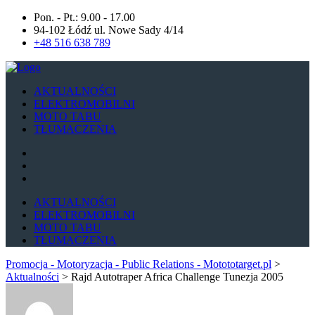
Pon. - Pt.: 9.00 - 17.00
94-102 Łódź ul. Nowe Sady 4/14
+48 516 638 789
AKTUALNOŚCI
ELEKTROMOBILNI
MOTO TABU
TŁUMACZENIA
AKTUALNOŚCI
ELEKTROMOBILNI
MOTO TABU
TŁUMACZENIA
Promocja - Motoryzacja - Public Relations - Motototarget.pl
>
Aktualności
>
Rajd Autotraper Africa Challenge Tunezja 2005