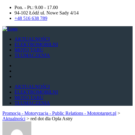
Pon. - Pt.: 9.00 - 17.00
94-102 Łódź ul. Nowe Sady 4/14
+48 516 638 789
AKTUALNOŚCI
ELEKTROMOBILNI
MOTO TABU
TŁUMACZENIA
AKTUALNOŚCI
ELEKTROMOBILNI
MOTO TABU
TŁUMACZENIA
Promocja - Motoryzacja - Public Relations - Motototarget.pl
>
Aktualności
>
red dot dla Opla Astry