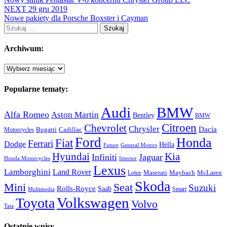
NEXT
29 gru 2019
Nowe pakiety dla Porsche Boxster i Cayman
Szukaj:
Archiwum:
Archiwum:
Popularne tematy:
Audi
BMW
Alfa Romeo
Aston Martin
Bentley
BMW
Citroen
Chevrolet
Chrysler
Dacia
Bugatti
Cadillac
Motorcycles
Ford
Honda
Fiat
Ferrari
Dodge
Hella
Future
General Motors
Hyundai
Kia
Infiniti
Jaguar
Honda Motorcycles
Interior
Lexus
Lamborghini
Land Rover
McLaren
Maserati
Maybach
Lotus
Skoda
Mini
Seat
Suzuki
Rolls-Royce
Saab
Smart
Multimedia
Volkswagen
Toyota
Volvo
Tata
Ostatnie wpisy