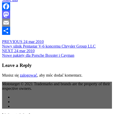
Facebook
Mastodon
Email
Share
PREVIOUS
24 mar 2010
Nowy silnik Pentastar V-6 koncernu Chrysler Group LLC
NEXT
24 mar 2010
Nowe pakiety dla Porsche Boxster i Cayman
Leave a Reply
Musisz się
zalogować
, aby móc dodać komentarz.
Mototarget © 2021 Trademarks and brands are the property of their
respective owners.