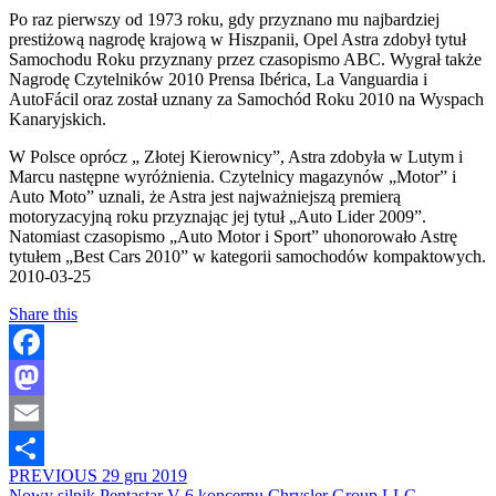
Po raz pierwszy od 1973 roku, gdy przyznano mu najbardziej
prestiżową nagrodę krajową w Hiszpanii, Opel Astra zdobył tytuł
Samochodu Roku przyznany przez czasopismo ABC. Wygrał także
Nagrodę Czytelników 2010 Prensa Ibérica, La Vanguardia i
AutoFácil oraz został uznany za Samochód Roku 2010 na Wyspach
Kanaryjskich.
W Polsce oprócz „ Złotej Kierownicy”, Astra zdobyła w Lutym i
Marcu następne wyróżnienia. Czytelnicy magazynów „Motor” i
Auto Moto” uznali, że Astra jest najważniejszą premierą
motoryzacyjną roku przyznając jej tytuł „Auto Lider 2009”.
Natomiast czasopismo „Auto Motor i Sport” uhonorowało Astrę
tytułem „Best Cars 2010” w kategorii samochodów kompaktowych.
2010-03-25
Share this
Facebook
Mastodon
Email
PREVIOUS
29 gru 2019
Share
Nowy silnik Pentastar V-6 koncernu Chrysler Group LLC