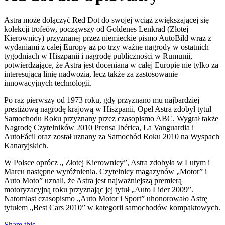
Astra może dołączyć Red Dot do swojej wciąż zwiększającej się
kolekcji trofeów, począwszy od Goldenes Lenkrad (Złotej
Kierownicy) przyznanej przez niemieckie pismo AutoBild wraz z
wydaniami z całej Europy aż po trzy ważne nagrody w ostatnich
tygodniach w Hiszpanii i nagrodę publiczności w Rumunii,
potwierdzające, że Astra jest doceniana w całej Europie nie tylko za
interesującą linię nadwozia, lecz także za zastosowanie
innowacyjnych technologii.
Po raz pierwszy od 1973 roku, gdy przyznano mu najbardziej
prestiżową nagrodę krajową w Hiszpanii, Opel Astra zdobył tytuł
Samochodu Roku przyznany przez czasopismo ABC. Wygrał także
Nagrodę Czytelników 2010 Prensa Ibérica, La Vanguardia i
AutoFácil oraz został uznany za Samochód Roku 2010 na Wyspach
Kanaryjskich.
W Polsce oprócz „ Złotej Kierownicy”, Astra zdobyła w Lutym i
Marcu następne wyróżnienia. Czytelnicy magazynów „Motor” i
Auto Moto” uznali, że Astra jest najważniejszą premierą
motoryzacyjną roku przyznając jej tytuł „Auto Lider 2009”.
Natomiast czasopismo „Auto Motor i Sport” uhonorowało Astrę
tytułem „Best Cars 2010” w kategorii samochodów kompaktowych.
Share this