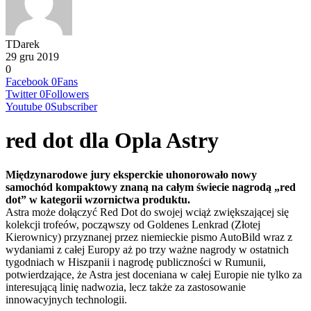
TDarek
29 gru 2019
0
Facebook
0
Fans
Twitter
0
Followers
Youtube
0
Subscriber
red dot dla Opla Astry
Międzynarodowe jury eksperckie uhonorowało nowy
samochód kompaktowy znaną na całym świecie nagrodą „red
dot” w kategorii wzornictwa produktu.
Astra może dołączyć Red Dot do swojej wciąż zwiększającej się
kolekcji trofeów, począwszy od Goldenes Lenkrad (Złotej
Kierownicy) przyznanej przez niemieckie pismo AutoBild wraz z
wydaniami z całej Europy aż po trzy ważne nagrody w ostatnich
tygodniach w Hiszpanii i nagrodę publiczności w Rumunii,
potwierdzające, że Astra jest doceniana w całej Europie nie tylko za
interesującą linię nadwozia, lecz także za zastosowanie
innowacyjnych technologii.