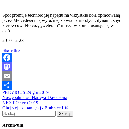
Spot promuje technologię napędu na wszystkie koła opracowaną
przez Mercedesa i najwyraźniej stawia na młodych, dynamicznych
kierowców. No cóż, „weterani” muszą w końcu usunąć się w
cień…
2010-12-28
Share this
Facebook
Mastodon
Email
PREVIOUS
29 gru 2019
Share
Nowy silnik od Harleya-Davidsona
NEXT
29 gru 2019
Obejrzyj i zapamiętaj - Embrace Life
Szukaj:
Archiwum: