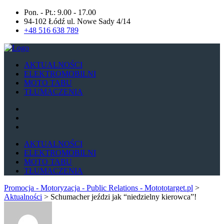
Pon. - Pt.: 9.00 - 17.00
94-102 Łódź ul. Nowe Sady 4/14
+48 516 638 789
AKTUALNOŚCI
ELEKTROMOBILNI
MOTO TABU
TŁUMACZENIA
AKTUALNOŚCI
ELEKTROMOBILNI
MOTO TABU
TŁUMACZENIA
Promocja - Motoryzacja - Public Relations - Motototarget.pl
>
Aktualności
>
Schumacher jeździ jak “niedzielny kierowca”!