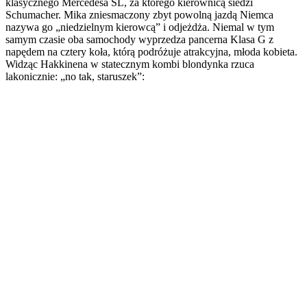
klasycznego Mercedesa SL, za którego kierownicą siedzi
Schumacher. Mika zniesmaczony zbyt powolną jazdą Niemca
nazywa go „niedzielnym kierowcą” i odjeżdża. Niemal w tym
samym czasie oba samochody wyprzedza pancerna Klasa G z
napędem na cztery koła, którą podróżuje atrakcyjna, młoda kobieta.
Widząc Hakkinena w statecznym kombi blondynka rzuca
lakonicznie: „no tak, staruszek”: