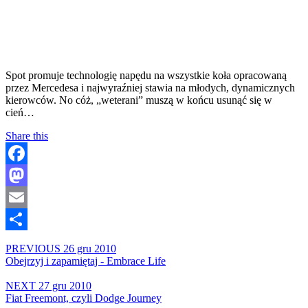
Spot promuje technologię napędu na wszystkie koła opracowaną
przez Mercedesa i najwyraźniej stawia na młodych, dynamicznych
kierowców. No cóż, „weterani” muszą w końcu usunąć się w
cień…
Share this
Facebook
Mastodon
Email
Share
PREVIOUS
26 gru 2010
Obejrzyj i zapamiętaj - Embrace Life
NEXT
27 gru 2010
Fiat Freemont, czyli Dodge Journey