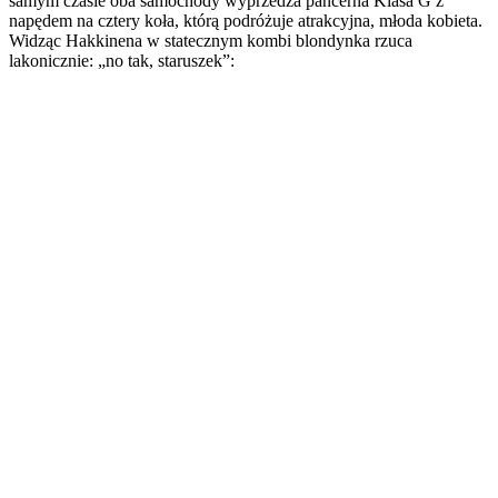
samym czasie oba samochody wyprzedza pancerna Klasa G z
napędem na cztery koła, którą podróżuje atrakcyjna, młoda kobieta.
Widząc Hakkinena w statecznym kombi blondynka rzuca
lakonicznie: „no tak, staruszek”: