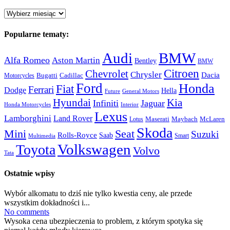
Archiwum:
Popularne tematy:
Audi
BMW
Alfa Romeo
Aston Martin
Bentley
BMW
Citroen
Chevrolet
Chrysler
Dacia
Bugatti
Cadillac
Motorcycles
Ford
Honda
Fiat
Ferrari
Dodge
Hella
Future
General Motors
Hyundai
Kia
Infiniti
Jaguar
Honda Motorcycles
Interior
Lexus
Lamborghini
Land Rover
McLaren
Maserati
Maybach
Lotus
Skoda
Mini
Seat
Suzuki
Rolls-Royce
Saab
Smart
Multimedia
Volkswagen
Toyota
Volvo
Tata
Ostatnie wpisy
Wybór alkomatu to dziś nie tylko kwestia ceny, ale przede
wszystkim dokładności i...
No comments
Wysoka cena ubezpieczenia to problem, z którym spotyka się