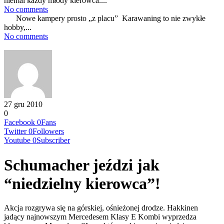
niemal każdy młody kierowca....
No comments
Nowe kampery prosto „z placu” Karawaning to nie zwykłe
hobby,...
No comments
27 gru 2010
0
Facebook
0
Fans
Twitter
0
Followers
Youtube
0
Subscriber
Schumacher jeździ jak
“niedzielny kierowca”!
Akcja rozgrywa się na górskiej, ośnieżonej drodze. Hakkinen
jadący najnowszym Mercedesem Klasy E Kombi wyprzedza