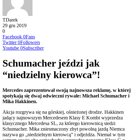
TDarek
29 gru 2019
0
Facebook
0
Fans
Twitter
0
Followers
Youtube
0
Subscriber
Schumacher jeździ jak
“niedzielny kierowca”!
Mercedes zaprezentował swoją najnowsza reklamę, w której
spotykają się dwaj odwieczni rywale: Michael Schumacher i
Mika Hakkinen.
Akcja rozgrywa się na górskiej, ośnieżonej drodze. Hakkinen
jadący najnowszym Mercedesem Klasy E Kombi wyprzedza
klasycznego Mercedesa SL, za którego kierownicą siedzi
Schumacher. Mika zniesmaczony zbyt powolną jazdą Niemca
nazywa go „niedzielnym kierowcą” i odjeżdża. Niemal w tym