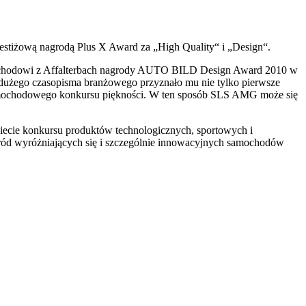
stiżową nagrodą Plus X Award za „High Quality“ i „Design“.
ochodowi z Affalterbach nagrody AUTO BILD Design Award 2010 w
użego czasopisma branżowego przyznało mu nie tylko pierwsze
samochodowego konkursu piękności. W ten sposób SLS AMG może się
ecie konkursu produktów technologicznych, sportowych i
śród wyróżniających się i szczególnie innowacyjnych samochodów