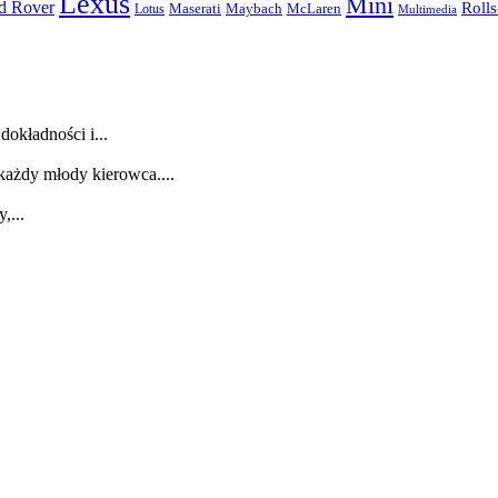
Lexus
Mini
d Rover
Roll
McLaren
Maserati
Maybach
Lotus
Multimedia
dokładności i...
każdy młody kierowca....
,...