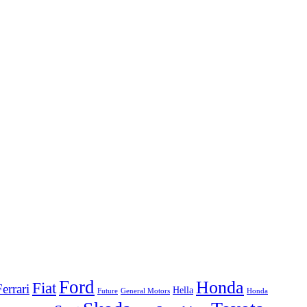
Ford
Honda
Fiat
Ferrari
Hella
Future
Honda
General Motors