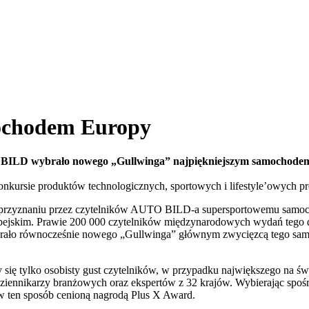
ochodem Europy
 BILD wybrało nowego „Gullwinga” najpiękniejszym samochodem E
ursie produktów technologicznych, sportowych i lifestyle’owych pre
po przyznaniu przez czytelników AUTO BILD-a supersportowemu sam
ejskim. Prawie 200 000 czytelników międzynarodowych wydań tego d
 wybrało równocześnie nowego „Gullwinga” głównym zwycięzcą tego 
 tylko osobisty gust czytelników, w przypadku największego na świ
dziennikarzy branżowych oraz ekspertów z 32 krajów. Wybierając spo
w ten sposób cenioną nagrodą Plus X Award.