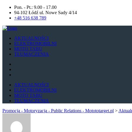
Pon. - Pt.: 9.00 - 17.00
94-102 Łódź ul. Nowe Sady 4/14
+48 516 638 789
AKTUALNOŚCI
ELEKTROMOBILNI
MOTO TABU
TŁUMACZENIA
AKTUALNOŚCI
ELEKTROMOBILNI
MOTO TABU
TŁUMACZENIA
Promocja - Motoryzacja - Public Relations - Motototarget.pl
>
Aktual