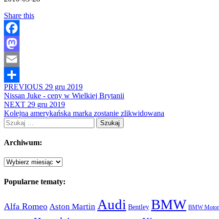
Share this
Facebook
Mastodon
Email
PREVIOUS
29 gru 2019
Share
Nissan Juke - ceny w Wielkiej Brytanii
NEXT
29 gru 2019
Kolejna amerykańska marka zostanie zlikwidowana
Szukaj:
Archiwum:
Archiwum:
Popularne tematy:
Audi
BMW
Alfa Romeo
Aston Martin
Bentley
BMW Motorc