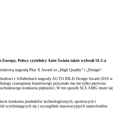
uropy. Polscy czytelnicy Auto Świata także wybrali SLS-a
stiżową nagrodą Plus X Award za „High Quality“ i „Design“.
ochodowi z Affalterbach nagrody AUTO BILD Design Award 2010 w
użego czasopisma branżowego przyznało mu nie tylko pierwsze
samochodowego konkursu piękności. W ten sposób SLS AMG może się
ecie konkursu produktów technologicznych, sportowych i
śród wyróżniających się i szczególnie innowacyjnych samochodów