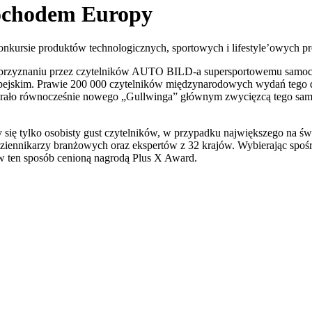
ochodem Europy
ursie produktów technologicznych, sportowych i lifestyle’owych pre
po przyznaniu przez czytelników AUTO BILD-a supersportowemu sam
ejskim. Prawie 200 000 czytelników międzynarodowych wydań tego d
 wybrało równocześnie nowego „Gullwinga” głównym zwycięzcą tego 
 tylko osobisty gust czytelników, w przypadku największego na świ
dziennikarzy branżowych oraz ekspertów z 32 krajów. Wybierając spo
w ten sposób cenioną nagrodą Plus X Award.