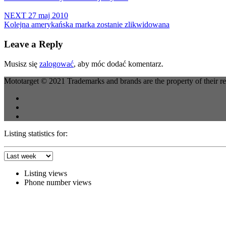
NEXT
27 maj 2010
Kolejna amerykańska marka zostanie zlikwidowana
Leave a Reply
Musisz się
zalogować
, aby móc dodać komentarz.
Mototarget © 2021 Trademarks and brands are the property of their r
Listing statistics for:
Listing views
Phone number views