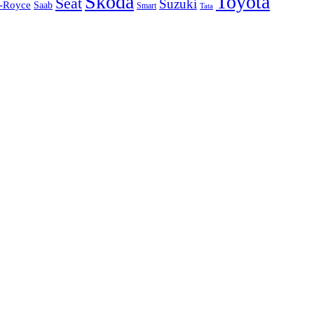
Skoda
Toyota
Seat
Suzuki
s-Royce
Saab
Smart
Tata