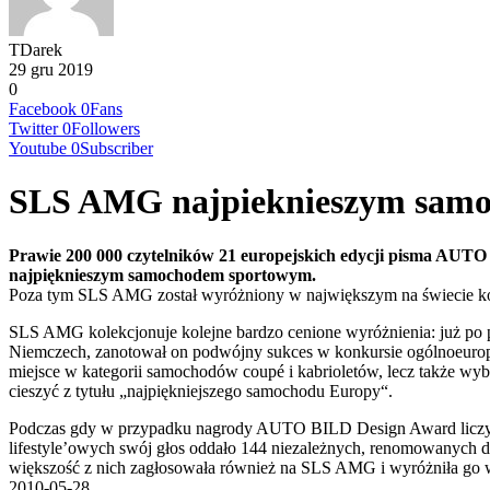
TDarek
29 gru 2019
0
Facebook
0
Fans
Twitter
0
Followers
Youtube
0
Subscriber
SLS AMG najpieknieszym sam
Prawie 200 000 czytelników 21 europejskich edycji pisma AUTO
najpięknieszym samochodem sportowym.
Poza tym SLS AMG został wyróżniony w największym na świecie konk
SLS AMG kolekcjonuje kolejne bardzo cenione wyróżnienia: już 
Niemczech, zanotował on podwójny sukces w konkursie ogólnoeurop
miejsce w kategorii samochodów coupé i kabrioletów, lecz także
cieszyć z tytułu „najpiękniejszego samochodu Europy“.
Podczas gdy w przypadku nagrody AUTO BILD Design Award liczy się
lifestyle’owych swój głos oddało 144 niezależnych, renomowanych 
większość z nich zagłosowała również na SLS AMG i wyróżniła go 
2010-05-28