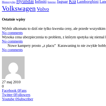
Hyundai
Kia
Infiniti
Jaguar
Lamborghini
Lan
Motorcycles
Interior
Volkswagen
Volvo
Ostatnie wpisy
Wybór alkomatu to dziś nie tylko kwestia ceny, ale przede wszystkim 
No comments
Wysoka cena ubezpieczenia to problem, z którym spotyka się niemal 
No comments
Nowe kampery prosto „z placu” Karawaning to nie zwykłe hobby
No comments
27 maj 2010
0
Facebook
0
Fans
Twitter
0
Followers
Youtube
0
Subscriber