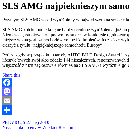
SLS AMG najpieknieszym sam
Poza tym SLS AMG został wyróżniony w największym na świecie konk
SLS AMG kolekcjonuje kolejne bardzo cenione wyróżnienia: już 
Niemczech, zanotował on podwójny sukces w konkursie ogólnoeurop
miejsce w kategorii samochodów coupé i kabrioletów, lecz także
cieszyć z tytułu „najpiękniejszego samochodu Europy“.
Podczas gdy w przypadku nagrody AUTO BILD Design Award liczy się
lifestyle’owych swój głos oddało 144 niezależnych, renomowanych 
większość z nich zagłosowała również na SLS AMG i wyróżniła go 
Share this
Facebook
Mastodon
Email
Share
PREVIOUS
27 maj 2010
Nissan Juke - ceny w Wielkiej Brytanii