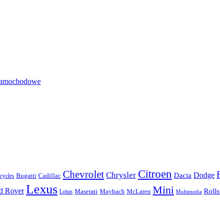
 samochodowe
Citroen
Chevrolet
Chrysler
Dodge
Dacia
Bugatti
Cadillac
ycles
Lexus
Mini
d Rover
Roll
McLaren
Maserati
Maybach
Lotus
Multimedia