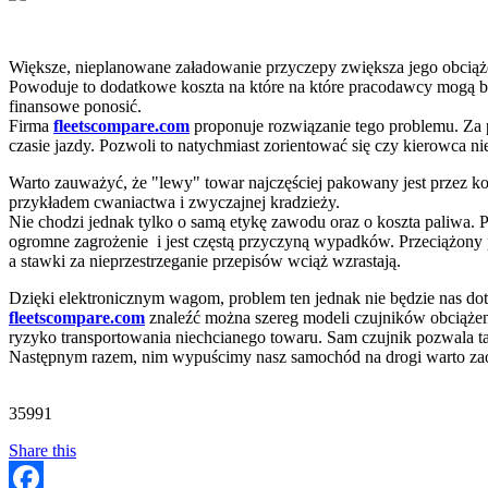
Większe, nieplanowane załadowanie przyczepy zwiększa jego obciążen
Powoduje to dodatkowe koszta na które na które pracodawcy mogą być
finansowe ponosić.
Firma
fleetscompare.com
proponuje rozwiązanie tego problemu. Za
czasie jazdy. Pozwoli to natychmiast zorientować się czy kierowca ni
Warto zauważyć, że "lewy" towar najczęściej pakowany jest przez ko
przykładem cwaniactwa i zwyczajnej kradzieży.
Nie chodzi jednak tylko o samą etykę zawodu oraz o koszta paliwa
ogromne zagrożenie i jest częstą przyczyną wypadków. Przeciążony po
a stawki za nieprzestrzeganie przepisów wciąż wzrastają.
Dzięki elektronicznym wagom, problem ten jednak nie będzie nas dot
fleetscompare.com
znaleźć można szereg modeli czujników obciążen
ryzyko transportowania niechcianego towaru. Sam czujnik pozwala t
Następnym razem, nim wypuścimy nasz samochód na drogi warto zaopa
35991
Share this