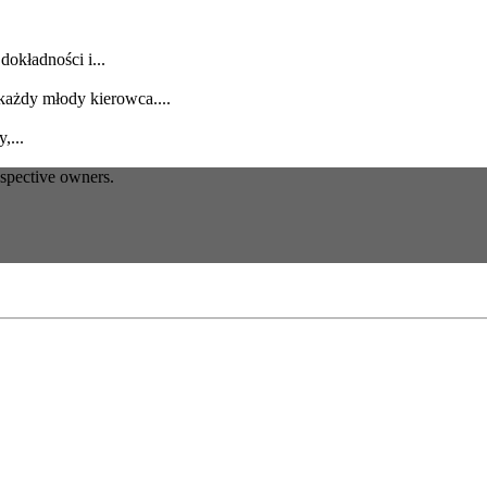
dokładności i...
każdy młody kierowca....
,...
espective owners.