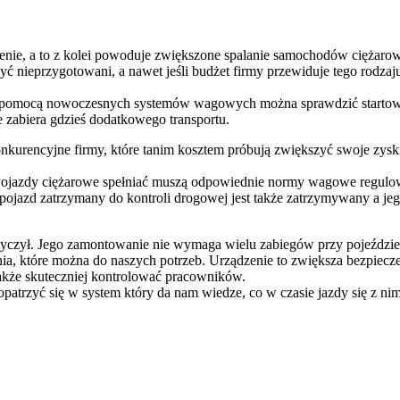
ie, a to z kolei powoduje zwiększone spalanie samochodów ciężarowyc
 nieprzygotowani, a nawet jeśli budżet firmy przewiduje tego rodzaju
 pomocą nowoczesnych systemów wagowych można sprawdzić startowe o
e zabiera gdzieś dodatkowego transportu.
nkurencyjne firmy, które tanim kosztem próbują zwiększyć swoje zyski
. Pojazdy ciężarowe spełniać muszą odpowiednie normy wagowe regul
jazd zatrzymany do kontroli drogowej jest także zatrzymywany a jego w
yczył. Jego zamontowanie nie wymaga wielu zabiegów przy pojeździe, a
ia, które można do naszych potrzeb. Urządzenie to zwiększa bezpiec
akże skuteczniej kontrolować pracowników.
trzyć się w system który da nam wiedze, co w czasie jazdy się z nim