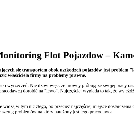
 Monitoring Flot Pojazdow – Ka
ących się transportem obok uszkodzeń pojazdów jest problem "le
azić właściciela firmy na problemy prawne.
 i wyrzeczeń. Nie dziwi więc, że tirowcy próbują ze swojej pracy osi
pracodawcą dorobić na "lewo". Najczęściej wygląda to tak, że wyjeżd
ie widzą w tym nic złego, bo przecież najczęściej miejsce dostarczeni
 szereg problemów na który narażony jest jego pracodawca.