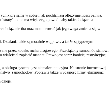
h które same w sobie i tak pochłaniają olbrzymie ilości paliwa.
 "straty" to nie ma większego powodu aby takie obciążenia
bciążenie tira oraz monitorować jak jego waga zmienia się w
. Działania takie są moralnie wątpliwe, a także są typowym
owane przez kodeks ruchu drogowego. Przeciążony samochód stanowi
łaściciel zapłacić mandat. Prawo jest coraz bardziej restrykcyjne,
 obsługa systemu jest niemalże intuicyjna. Na stronie internetowej
zeństwo samochodów. Poprawia także wydajność firmy, eliminując
 dzieje.