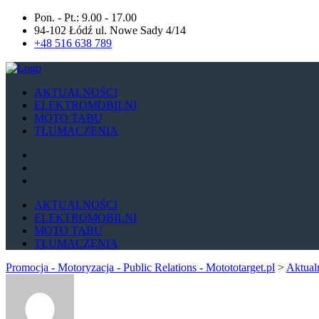
Pon. - Pt.: 9.00 - 17.00
94-102 Łódź ul. Nowe Sady 4/14
+48 516 638 789
AKTUALNOŚCI
ELEKTROMOBILNI
MOTO TABU
TŁUMACZENIA
AKTUALNOŚCI
ELEKTROMOBILNI
MOTO TABU
TŁUMACZENIA
Promocja - Motoryzacja - Public Relations - Motototarget.pl
>
Aktual