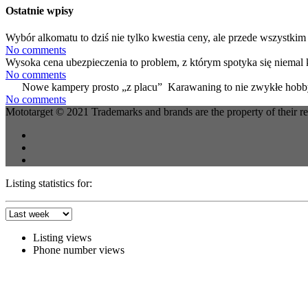
Ostatnie wpisy
Wybór alkomatu to dziś nie tylko kwestia ceny, ale przede wszystkim 
No comments
Wysoka cena ubezpieczenia to problem, z którym spotyka się niemal 
No comments
Nowe kampery prosto „z placu” Karawaning to nie zwykłe hobby
No comments
Mototarget © 2021 Trademarks and brands are the property of their r
Listing statistics for:
Listing views
Phone number views