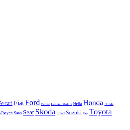
Ford
Honda
Fiat
Ferrari
Hella
Future
Honda
General Motors
Skoda
Toyota
Seat
Suzuki
s-Royce
Saab
Smart
Tata