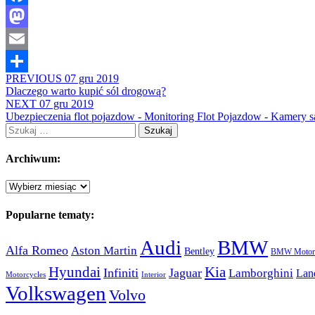
Facebook
Mastodon
Email
PREVIOUS
07 gru 2019
Share
Dlaczego warto kupić sól drogową?
NEXT
07 gru 2019
Ubezpieczenia flot pojazdow - Monitoring Flot Pojazdow - Kamery
Szukaj:
Archiwum:
Archiwum:
Popularne tematy:
Audi
BMW
Alfa Romeo
Aston Martin
Bentley
BMW Motorc
Hyundai
Kia
Infiniti
Jaguar
Lamborghini
Lan
Motorcycles
Interior
Volkswagen
Volvo