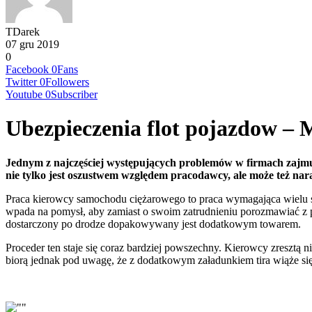
TDarek
07 gru 2019
0
Facebook
0
Fans
Twitter
0
Followers
Youtube
0
Subscriber
Ubezpieczenia flot pojazdow –
Jednym z najczęściej występujących problemów w firmach zajmuj
nie tylko jest oszustwem względem pracodawcy, ale może też nar
Praca kierowcy samochodu ciężarowego to praca wymagająca wielu sił
wpada na pomysł, aby zamiast o swoim zatrudnieniu porozmawiać z 
dostarczony po drodze dopakowywany jest dodatkowym towarem.
Proceder ten staje się coraz bardziej powszechny. Kierowcy zresztą n
biorą jednak pod uwagę, że z dodatkowym załadunkiem tira wiąże się