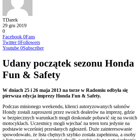
TDarek
29 gru 2019
0
Facebook
0
Fans
Twitter
0
Followers
Youtube
0
Subscriber
Udany początek sezonu Honda
Fun & Safety
W dniach 25 i 26 maja 2013 na torze w Radomiu odbyła się
pierwsza edycja imprezy Honda Fun & Safety.
Podczas minionego weekendu, klienci autoryzowanych salonów
Hondy zostali zaproszeni przez swoich dealerów na imprezę, gdzie
w bezpiecznych warunkach mogli doskonale pobawić się na swoich
motocyklach. Uczestnicy mogli wjechać na teren toru jedynie na
podstawie wcześniej przesłanych zgłoszeń. Duże zainteresowanie
spowodowało, że lista chętnych szybko została zapełniona, a osoby