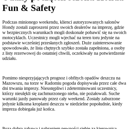
Fun & Safety
Podczas minionego weekendu, klienci autoryzowanych salonów
Hondy zostali zaproszeni przez swoich dealerów na imprezę, gdzie
w bezpiecznych warunkach mogli doskonale pobawić się na swoich
motocyklach. Uczestnicy mogli wjechać na teren toru jedynie na
podstawie wcześniej przesłanych zgłoszeń. Duże zainteresowanie
spowodowało, że lista chętnych szybko została zapełniona, a osoby
z listy rezerwowej do ostatniej chwili, oczekiwały na potwierdzenie
udziału.
Pomimo niesprzyjających prognoz i obfitych opadów deszczu na
Mazowszu, na torze w Radomiu pogoda dopisywała przez całe dwa
dni trwania imprezy. Nieustępliwi i zdeterminowani uczestnicy,
którzy nieulękli się zachmurzonego nieba, nie pożałowali. Suche
warunki jazdy panowały przez cały weekend. Zostały zaburzone
jedynie kilkoma kroplami deszczu w niedzielne popołudnie, kiedy
impreza dobiegała już końca.
Poza dobrą zabawą i nabraniem pewności siebie za kierownicą