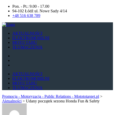
Pon. - Pt.: 9.00 - 17.00
94-102 Łódź ul. Nowe Sady 4/14
+48 516 638 789
AKTUALNOŚCI
ELEKTROMOBILNI
MOTO TABU
TŁUMACZENIA
AKTUALNOŚCI
ELEKTROMOBILNI
MOTO TABU
TŁUMACZENIA
Promocja - Motoryzacja - Public Relations - Motototarget.pl
>
Aktualności
>
Udany początek sezonu Honda Fun & Safety