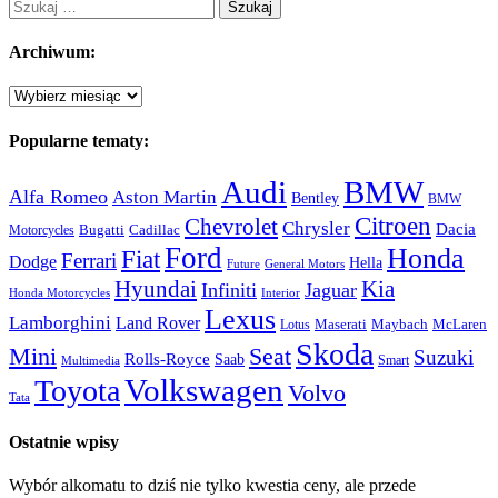
Szukaj:
Archiwum:
Archiwum:
Popularne tematy:
Audi
BMW
Alfa Romeo
Aston Martin
Bentley
BMW
Citroen
Chevrolet
Chrysler
Dacia
Bugatti
Cadillac
Motorcycles
Ford
Honda
Fiat
Ferrari
Dodge
Hella
Future
General Motors
Hyundai
Kia
Infiniti
Jaguar
Honda Motorcycles
Interior
Lexus
Lamborghini
Land Rover
McLaren
Maserati
Maybach
Lotus
Skoda
Mini
Seat
Suzuki
Rolls-Royce
Saab
Smart
Multimedia
Volkswagen
Toyota
Volvo
Tata
Ostatnie wpisy
Wybór alkomatu to dziś nie tylko kwestia ceny, ale przede