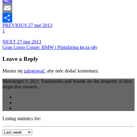
Mastodon
Email
PREVIOUS
27 maj 2013
Share
1
NEXT
27 maj 2013
Gran Lusso Coupe: BMW i Pininfarina łączą siły
Leave a Reply
Musisz się
zalogować
, aby móc dodać komentarz.
Mototarget © 2021 Trademarks and brands are the property of their
respective owners.
Listing statistics for: