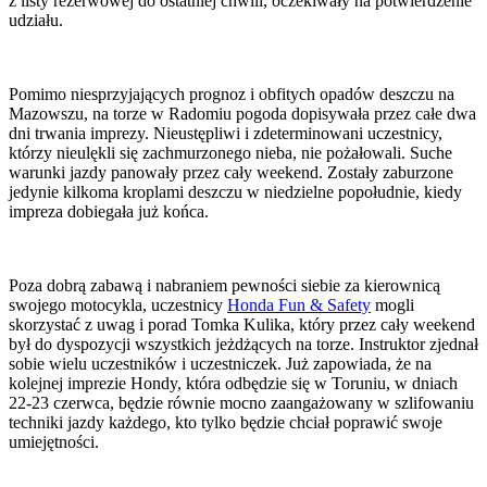
z listy rezerwowej do ostatniej chwili, oczekiwały na potwierdzenie
udziału.
Pomimo niesprzyjających prognoz i obfitych opadów deszczu na
Mazowszu, na torze w Radomiu pogoda dopisywała przez całe dwa
dni trwania imprezy. Nieustępliwi i zdeterminowani uczestnicy,
którzy nieulękli się zachmurzonego nieba, nie pożałowali. Suche
warunki jazdy panowały przez cały weekend. Zostały zaburzone
jedynie kilkoma kroplami deszczu w niedzielne popołudnie, kiedy
impreza dobiegała już końca.
Poza dobrą zabawą i nabraniem pewności siebie za kierownicą
swojego motocykla, uczestnicy
Honda Fun & Safety
mogli
skorzystać z uwag i porad Tomka Kulika, który przez cały weekend
był do dyspozycji wszystkich jeżdżących na torze. Instruktor zjednał
sobie wielu uczestników i uczestniczek. Już zapowiada, że na
kolejnej imprezie Hondy, która odbędzie się w Toruniu, w dniach
22-23 czerwca, będzie równie mocno zaangażowany w szlifowaniu
techniki jazdy każdego, kto tylko będzie chciał poprawić swoje
umiejętności.