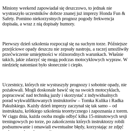
Miniony weekend zapowiadał się deszczowo, to jednak nie
wystraszyło uczestników dobrze znanej już imprezy Honda Fun &
Safety. Pomimo niekorzystnych prognoz pogody frekwencja
dopisała, a wraz z nią dopisały humory.
Pierwszy dzień szkolenia rozpoczął się na suchym torze. Późniejsze
przejściowe opady deszczu nie zepsuły nastroju, a raczej umożliwiły
przećwiczenie umiejętności w różnorodnych warunkach. Właśnie
takich, jakie zdarzyć się mogą podczas motocyklowych wypraw. W
niedzielę natomiast było słonecznie i ciepło.
Uczestnicy, których nie wystraszyły prognozy i sobotnie opady, nie
pożałowali. Mogli doskonale bawić się na swoich motocyklach,
popracować nad techniką jazdy i skorzystać z indywidualnych
porad wykwalifikowanych instruktorów – Tomka Kulika i Radka
Pakulskiego. Każdy dzień imprezy zaczynał się tak samo – od
instruktażu, krótkiego szkolenia teoretycznego i zapoznania z torem.
W ciągu dnia, każda osoba mogła odbyć kilka 15-minutowych sesji
treningowych po torze, po zakończeniu których instruktorzy robili
podsumowanie i omawiali ewentualne błędy, korzystając ze zdjęć