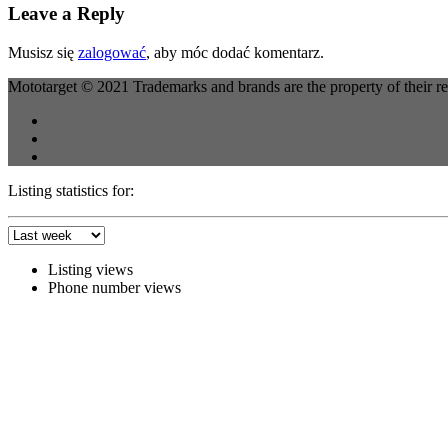
Leave a Reply
Musisz się
zalogować
, aby móc dodać komentarz.
Mototarget © 2021 Trademarks and brands are the property of their r
Listing statistics for:
Listing views
Phone number views