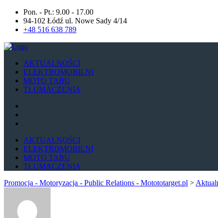
Pon. - Pt.: 9.00 - 17.00
94-102 Łódź ul. Nowe Sady 4/14
+48 516 638 789
AKTUALNOŚCI
ELEKTROMOBILNI
MOTO TABU
TŁUMACZENIA
AKTUALNOŚCI
ELEKTROMOBILNI
MOTO TABU
TŁUMACZENIA
Promocja - Motoryzacja - Public Relations - Motototarget.pl
>
Aktual