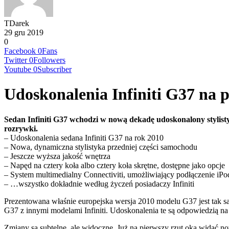
TDarek
29 gru 2019
0
Facebook
0
Fans
Twitter
0
Followers
Youtube
0
Subscriber
Udoskonalenia Infiniti G37 na 
Sedan Infiniti G37 wchodzi w nową dekadę udoskonalony stylisty
rozrywki.
– Udoskonalenia sedana Infiniti G37 na rok 2010
– Nowa, dynamiczna stylistyka przedniej części samochodu
– Jeszcze wyższa jakość wnętrza
– Napęd na cztery koła albo cztery koła skrętne, dostępne jako opcje
– System multimedialny Connectiviti, umożliwiający podłączenie iP
– …wszystko dokładnie według życzeń posiadaczy Infiniti
Prezentowana właśnie europejska wersja 2010 modelu G37 jest tak 
G37 z innymi modelami Infiniti. Udoskonalenia te są odpowiedzią na o
Zmiany są subtelne, ale widoczne. Już na pierwszy rzut oka widać n