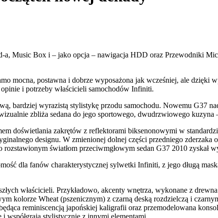
od-a, Music Box i – jako opcja – nawigacja HDD oraz Przewodniki Mic
samo mocna, postawna i dobrze wyposażona jak wcześniej, ale dzięk
pinie i potrzeby właścicieli samochodów Infiniti.
ową, bardziej wyrazistą stylistykę przodu samochodu. Nowemu G37 nada
wizualnie zbliża sedana do jego sportowego, dwudrzwiowego kuzyna
em doświetlania zakrętów z reflektorami biksenonowymi w standardzie
inalnego designu. W zmienionej dolnej części przedniego zderzaka o
ko rozstawionym światłom przeciwmgłowym sedan G37 2010 zyskał wyra
mość dla fanów charakterystycznej sylwetki Infiniti, z jego długą mask
szłych właścicieli. Przykładowo, akcenty wnętrza, wykonane z drewna 
 nowym kolorze Wheat (pszenicznym) z czarną deską rozdzielczą i czar
dąca reminiscencją japońskiej kaligrafii oraz przemodelowana konsol
i współgrają stylistycznie z innymi elementami.