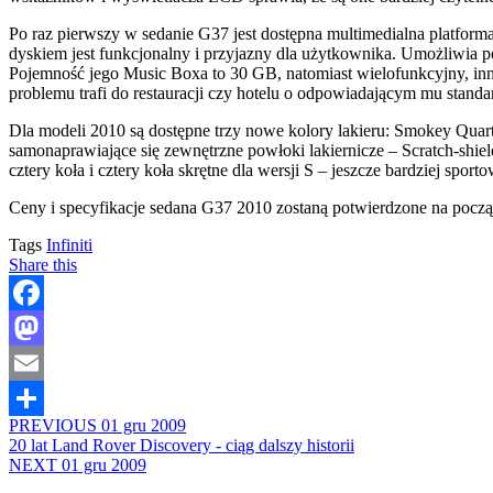
Po raz pierwszy w sedanie G37 jest dostępna multimedialna platform
dyskiem jest funkcjonalny i przyjazny dla użytkownika. Umożliwia 
Pojemność jego Music Boxa to 30 GB, natomiast wielofunkcyjny, in
problemu trafi do restauracji czy hotelu o odpowiadającym mu standa
Dla modeli 2010 są dostępne trzy nowe kolory lakieru: Smokey Quar
samonaprawiające się zewnętrzne powłoki lakiernicze – Scratch-shie
cztery koła i cztery koła skrętne dla wersji S – jeszcze bardziej sporto
Ceny i specyfikacje sedana G37 2010 zostaną potwierdzone na począt
Tags
Infiniti
Share this
Facebook
Mastodon
Email
PREVIOUS
01 gru 2009
Share
20 lat Land Rover Discovery - ciąg dalszy historii
NEXT
01 gru 2009