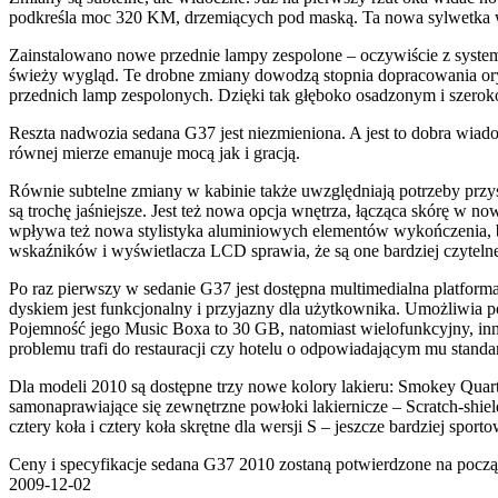
podkreśla moc 320 KM, drzemiących pod maską. Ta nowa sylwetka 
Zainstalowano nowe przednie lampy zespolone – oczywiście z system
świeży wygląd. Te drobne zmiany dowodzą stopnia dopracowania oryg
przednich lamp zespolonych. Dzięki tak głęboko osadzonym i szero
Reszta nadwozia sedana G37 jest niezmieniona. A jest to dobra wiado
równej mierze emanuje mocą jak i gracją.
Równie subtelne zmiany w kabinie także uwzględniają potrzeby przy
są trochę jaśniejsze. Jest też nowa opcja wnętrza, łącząca skórę w
wpływa też nowa stylistyka aluminiowych elementów wykończenia, bę
wskaźników i wyświetlacza LCD sprawia, że są one bardziej czytelne 
Po raz pierwszy w sedanie G37 jest dostępna multimedialna platform
dyskiem jest funkcjonalny i przyjazny dla użytkownika. Umożliwia 
Pojemność jego Music Boxa to 30 GB, natomiast wielofunkcyjny, in
problemu trafi do restauracji czy hotelu o odpowiadającym mu standa
Dla modeli 2010 są dostępne trzy nowe kolory lakieru: Smokey Quar
samonaprawiające się zewnętrzne powłoki lakiernicze – Scratch-shie
cztery koła i cztery koła skrętne dla wersji S – jeszcze bardziej sporto
Ceny i specyfikacje sedana G37 2010 zostaną potwierdzone na począt
2009-12-02