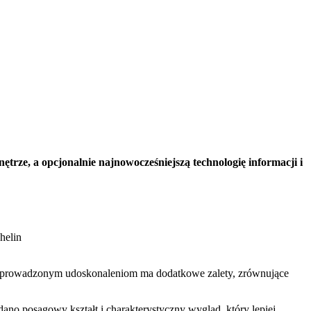
trze, a opcjonalnie najnowocześniejszą technologię informacji i
helin
i wprowadzonym udoskonaleniom ma dodatkowe zalety, zrównujące
no posągowy kształt i charakterystyczny wygląd, który lepiej