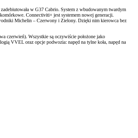
y temu zadebiutowała w G37 Cabrio. System z wbudowanym twardym
komórkowe. Connectiviti+ jest systemem nowej generacji.
odniki Michelin – Czerwony i Zielony. Dzięki nim kierowca bez
ywa czerwień). Wszystkie są oczywiście położone jako
nologią VVEL oraz opcje podwozia: napęd na tylne koła, napęd na