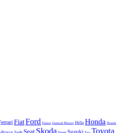
Ford
Honda
Fiat
Ferrari
Hella
Future
Honda
General Motors
Skoda
Toyota
Seat
Suzuki
s-Royce
Saab
Smart
Tata