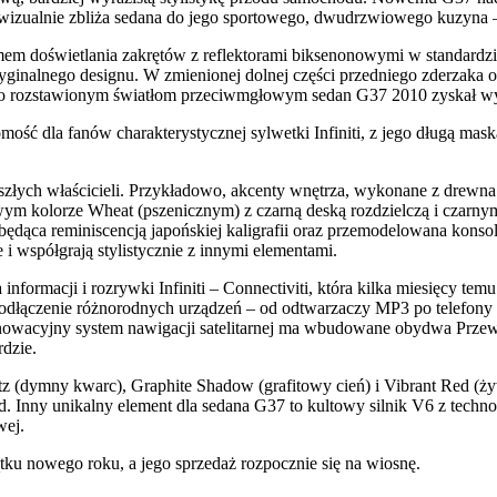
wizualnie zbliża sedana do jego sportowego, dwudrzwiowego kuzyna
em doświetlania zakrętów z reflektorami biksenonowymi w standardzie
inalnego designu. W zmienionej dolnej części przedniego zderzaka o
ko rozstawionym światłom przeciwmgłowym sedan G37 2010 zyskał wyra
mość dla fanów charakterystycznej sylwetki Infiniti, z jego długą mask
szłych właścicieli. Przykładowo, akcenty wnętrza, wykonane z drewna 
 nowym kolorze Wheat (pszenicznym) z czarną deską rozdzielczą i czar
dąca reminiscencją japońskiej kaligrafii oraz przemodelowana konsol
i współgrają stylistycznie z innymi elementami.
a informacji i rozrywki Infiniti – Connectiviti, która kilka miesięc
podłączenie różnorodnych urządzeń – od odtwarzaczy MP3 po telefony 
nowacyjny system nawigacji satelitarnej ma wbudowane obydwa Przew
rdzie.
tz (dymny kwarc), Graphite Shadow (grafitowy cień) i Vibrant Red (ż
ld. Inny unikalny element dla sedana G37 to kultowy silnik V6 z tech
wej.
ku nowego roku, a jego sprzedaż rozpocznie się na wiosnę.