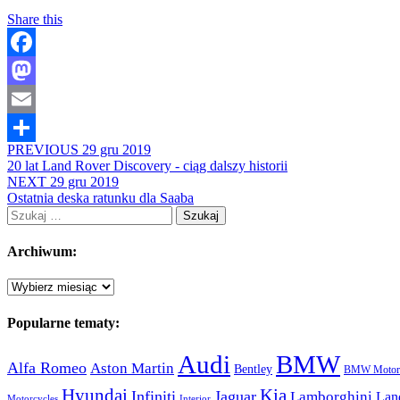
Share this
Facebook
Mastodon
Email
PREVIOUS
29 gru 2019
Share
20 lat Land Rover Discovery - ciąg dalszy historii
NEXT
29 gru 2019
Ostatnia deska ratunku dla Saaba
Szukaj:
Archiwum:
Archiwum:
Popularne tematy:
Audi
BMW
Alfa Romeo
Aston Martin
Bentley
BMW Motorc
Hyundai
Kia
Infiniti
Jaguar
Lamborghini
Lan
Motorcycles
Interior