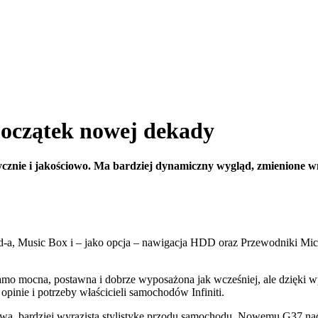
początek nowej dekady
cznie i jakościowo. Ma bardziej dynamiczny wygląd, zmienione wnę
od-a, Music Box i – jako opcja – nawigacja HDD oraz Przewodniki Mic
samo mocna, postawna i dobrze wyposażona jak wcześniej, ale dzięk
pinie i potrzeby właścicieli samochodów Infiniti.
ową, bardziej wyrazistą stylistykę przodu samochodu. Nowemu G37 nada