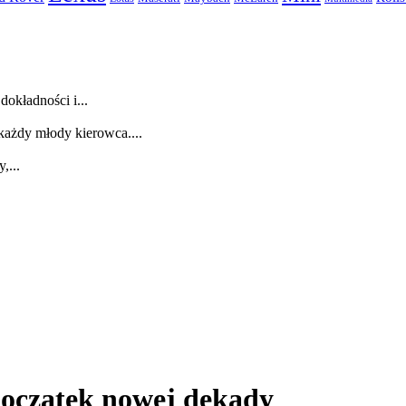
dokładności i...
każdy młody kierowca....
,...
początek nowej dekady