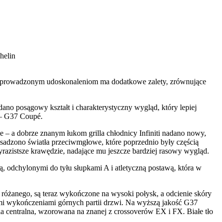
helin
i wprowadzonym udoskonaleniom ma dodatkowe zalety, zrównujące
no posągowy kształt i charakterystyczny wygląd, który lepiej
 – G37 Coupé.
 – a dobrze znanym łukom grilla chłodnicy Infiniti nadano nowy,
sadzono światła przeciwmgłowe, które poprzednio były częścią
zistsze krawędzie, nadające mu jeszcze bardziej rasowy wygląd.
ą, odchylonymi do tyłu słupkami A i atletyczną postawą, która w
różanego, są teraz wykończone na wysoki połysk, a odcienie skóry
nymi wykończeniami górnych partii drzwi. Na wyższą jakość G37
a centralna, wzorowana na znanej z crossoverów EX i FX. Białe tło