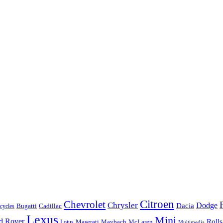
Citroen
Chevrolet
Chrysler
Dodge
Dacia
Bugatti
Cadillac
ycles
Lexus
Mini
d Rover
Roll
McLaren
Maserati
Maybach
Lotus
Multimedia