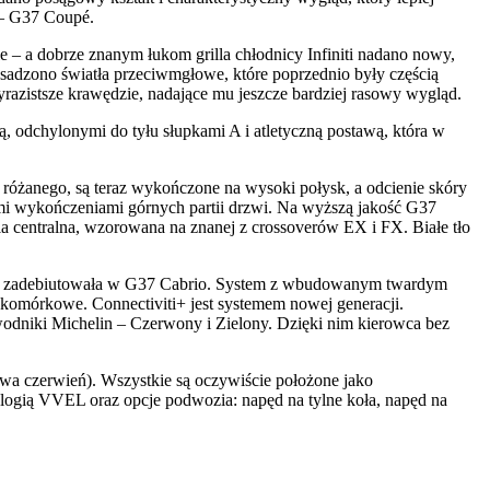
 – G37 Coupé.
 – a dobrze znanym łukom grilla chłodnicy Infiniti nadano nowy,
sadzono światła przeciwmgłowe, które poprzednio były częścią
zistsze krawędzie, nadające mu jeszcze bardziej rasowy wygląd.
ą, odchylonymi do tyłu słupkami A i atletyczną postawą, która w
różanego, są teraz wykończone na wysoki połysk, a odcienie skóry
nymi wykończeniami górnych partii drzwi. Na wyższą jakość G37
a centralna, wzorowana na znanej z crossoverów EX i FX. Białe tło
y temu zadebiutowała w G37 Cabrio. System z wbudowanym twardym
komórkowe. Connectiviti+ jest systemem nowej generacji.
odniki Michelin – Czerwony i Zielony. Dzięki nim kierowca bez
ywa czerwień). Wszystkie są oczywiście położone jako
nologią VVEL oraz opcje podwozia: napęd na tylne koła, napęd na