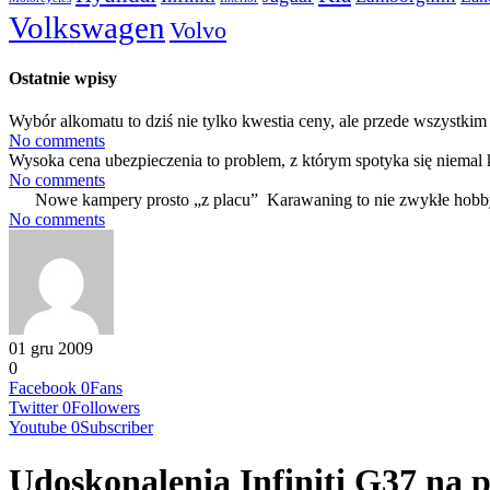
Volkswagen
Volvo
Ostatnie wpisy
Wybór alkomatu to dziś nie tylko kwestia ceny, ale przede wszystkim 
No comments
Wysoka cena ubezpieczenia to problem, z którym spotyka się niemal 
No comments
Nowe kampery prosto „z placu” Karawaning to nie zwykłe hobby
No comments
01 gru 2009
0
Facebook
0
Fans
Twitter
0
Followers
Youtube
0
Subscriber
Udoskonalenia Infiniti G37 na 