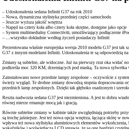
– Udoskonalenia sedana Infiniti G37 na rok 2010
– Nowa, dynamiczna stylistyka przedniej części samochodu
– Jeszcze wyższa jakość wnętrza
– Napęd na cztery koła albo cztery koła skrętne, dostępne jako opcje
– System multimedialny Connectiviti, umożliwiający podłączenie iP
– …wszystko dokładnie według życzeń posiadaczy Infiniti
Prezentowana właśnie europejska wersja 2010 modelu G37 jest tak 
G37 z innymi modelami Infiniti. Udoskonalenia te są odpowiedzią na o
Zmiany są subtelne, ale widoczne. Już na pierwszy rzut oka widać n
podkreśla moc 320 KM, drzemiących pod maską. Ta nowa sylwetka 
Zainstalowano nowe przednie lampy zespolone – oczywiście z system
świeży wygląd. Te drobne zmiany dowodzą stopnia dopracowania oryg
przednich lamp zespolonych. Dzięki tak głęboko osadzonym i szero
Reszta nadwozia sedana G37 jest niezmieniona. A jest to dobra wiado
równej mierze emanuje mocą jak i gracją.
Równie subtelne zmiany w kabinie także uwzględniają potrzeby przy
są trochę jaśniejsze. Jest też nowa opcja wnętrza, łącząca skórę w
wpływa też nowa stylistyka aluminiowych elementów wykończenia, bę
wskaźników i wyświetlacza LCD sprawia, że są one bardziej czytelne 