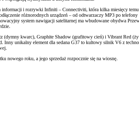
a informacji i rozrywki Infiniti – Connectiviti, która kilka miesięc
podłączenie różnorodnych urządzeń – od odtwarzaczy MP3 po telefony 
nowacyjny system nawigacji satelitarnej ma wbudowane obydwa Przew
rdzie.
tz (dymny kwarc), Graphite Shadow (grafitowy cień) i Vibrant Red (ż
ld. Inny unikalny element dla sedana G37 to kultowy silnik V6 z tech
wej.
ku nowego roku, a jego sprzedaż rozpocznie się na wiosnę.