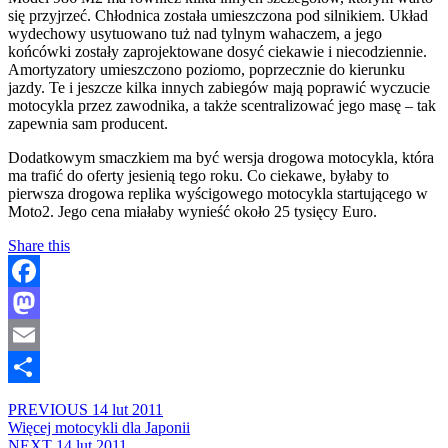
się przyjrzeć. Chłodnica została umieszczona pod silnikiem. Układ
wydechowy usytuowano tuż nad tylnym wahaczem, a jego
końcówki zostały zaprojektowane dosyć ciekawie i niecodziennie.
Amortyzatory umieszczono poziomo, poprzecznie do kierunku
jazdy. Te i jeszcze kilka innych zabiegów mają poprawić wyczucie
motocykla przez zawodnika, a także scentralizować jego masę – tak
zapewnia sam producent.
Dodatkowym smaczkiem ma być wersja drogowa motocykla, która
ma trafić do oferty jesienią tego roku. Co ciekawe, byłaby to
pierwsza drogowa replika wyścigowego motocykla startującego w
Moto2. Jego cena miałaby wynieść około 25 tysięcy Euro.
Share this
Facebook
Mastodon
Email
Share
PREVIOUS
14 lut 2011
Więcej motocykli dla Japonii
NEXT
14 lut 2011