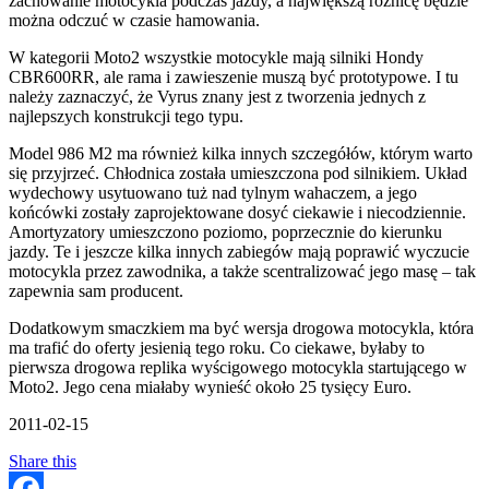
zachowanie motocykla podczas jazdy, a największą różnicę będzie
można odczuć w czasie hamowania.
W kategorii Moto2 wszystkie motocykle mają silniki Hondy
CBR600RR, ale rama i zawieszenie muszą być prototypowe. I tu
należy zaznaczyć, że Vyrus znany jest z tworzenia jednych z
najlepszych konstrukcji tego typu.
Model 986 M2 ma również kilka innych szczegółów, którym warto
się przyjrzeć. Chłodnica została umieszczona pod silnikiem. Układ
wydechowy usytuowano tuż nad tylnym wahaczem, a jego
końcówki zostały zaprojektowane dosyć ciekawie i niecodziennie.
Amortyzatory umieszczono poziomo, poprzecznie do kierunku
jazdy. Te i jeszcze kilka innych zabiegów mają poprawić wyczucie
motocykla przez zawodnika, a także scentralizować jego masę – tak
zapewnia sam producent.
Dodatkowym smaczkiem ma być wersja drogowa motocykla, która
ma trafić do oferty jesienią tego roku. Co ciekawe, byłaby to
pierwsza drogowa replika wyścigowego motocykla startującego w
Moto2. Jego cena miałaby wynieść około 25 tysięcy Euro.
2011-02-15
Share this