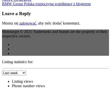
BMW Group Polska rozpoczyna współpracę z blogerem
Leave a Reply
Musisz się
zalogować
, aby móc dodać komentarz.
Mototarget © 2021 Trademarks and brands are the property of their
respective owners.
Listing statistics for:
Listing views
Phone number views