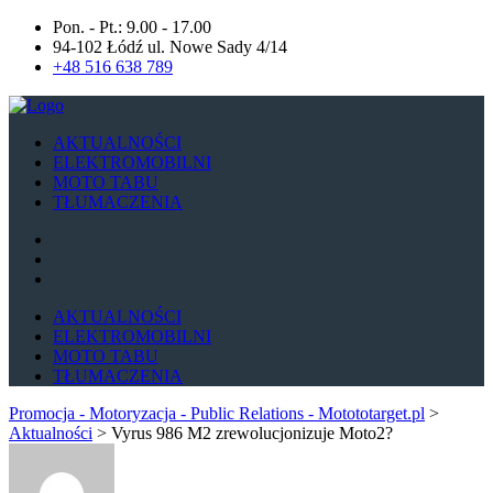
Pon. - Pt.: 9.00 - 17.00
94-102 Łódź ul. Nowe Sady 4/14
+48 516 638 789
AKTUALNOŚCI
ELEKTROMOBILNI
MOTO TABU
TŁUMACZENIA
AKTUALNOŚCI
ELEKTROMOBILNI
MOTO TABU
TŁUMACZENIA
Promocja - Motoryzacja - Public Relations - Motototarget.pl
>
Aktualności
>
Vyrus 986 M2 zrewolucjonizuje Moto2?