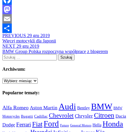
Facebook
Mastodon
Email
PREVIOUS
29 gru 2019
Share
Więcej motocykli dla Japonii
NEXT
29 gru 2019
BMW Group Polska rozpoczyna współpracę z blogerem
Szukaj:
Archiwum:
Archiwum:
Popularne tematy:
Audi
BMW
Alfa Romeo
Aston Martin
Bentley
BMW
Citroen
Chevrolet
Chrysler
Dacia
Bugatti
Cadillac
Motorcycles
Ford
Honda
Fiat
Ferrari
Dodge
Hella
Future
General Motors
Hyundai
Kia