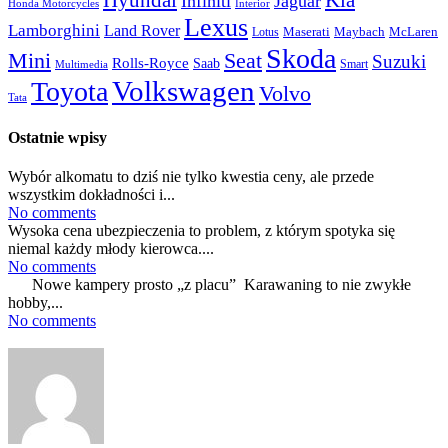
Infiniti
Jaguar
Honda Motorcycles
Interior
Lexus
Lamborghini
Land Rover
McLaren
Maserati
Maybach
Lotus
Skoda
Mini
Seat
Suzuki
Rolls-Royce
Saab
Smart
Multimedia
Volkswagen
Toyota
Volvo
Tata
Ostatnie wpisy
Wybór alkomatu to dziś nie tylko kwestia ceny, ale przede
wszystkim dokładności i...
No comments
Wysoka cena ubezpieczenia to problem, z którym spotyka się
niemal każdy młody kierowca....
No comments
Nowe kampery prosto „z placu” Karawaning to nie zwykłe
hobby,...
No comments