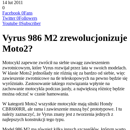
14 lut 2011
0
Facebook
0
Fans
Twitter
0
Followers
Youtube
0
Subscriber
Vyrus 986 M2 zrewolucjonizuje
Moto2?
Motocykl zapewne zwrócił na siebie uwagę zawieszeniem
zwrotnicowym, które Vyrus rozwijał przez lata w swoich modelach.
W klasie Moto2 jednoślady nie różnią się za bardzo od siebie, więc
zawieszenie zwrotnicowe na tle teleskopowych na pewno będzie się
wyróżniało. Zastosowanie takiego rozwiązania wpłynie na
zachowanie motocykla podczas jazdy, a największą różnicę będzie
można odczuć w czasie hamowania.
W kategorii Moto2 wszystkie motocykle mają silniki Hondy
CBR600RR, ale rama i zawieszenie muszą być prototypowe. I tu
należy zaznaczyć, że Vyrus znany jest z tworzenia jednych z
najlepszych konstrukcji tego typu.
Model 986 M2 ma również kilka innych szczegółów, którym warto