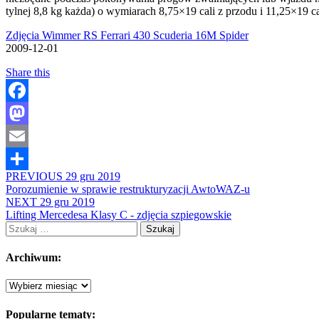
tylnej 8,8 kg każda) o wymiarach 8,75×19 cali z przodu i 11,25×19 c
Zdjęcia Wimmer RS Ferrari 430 Scuderia 16M Spider
2009-12-01
Share this
Facebook
Mastodon
Email
PREVIOUS
29 gru 2019
Share
Porozumienie w sprawie restrukturyzacji AwtoWAZ-u
NEXT
29 gru 2019
Lifting Mercedesa Klasy C - zdjęcia szpiegowskie
Szukaj:
Archiwum:
Archiwum:
Popularne tematy: