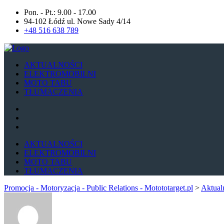
Pon. - Pt.: 9.00 - 17.00
94-102 Łódź ul. Nowe Sady 4/14
+48 516 638 789
AKTUALNOŚCI
ELEKTROMOBILNI
MOTO TABU
TŁUMACZENIA
AKTUALNOŚCI
ELEKTROMOBILNI
MOTO TABU
TŁUMACZENIA
Promocja - Motoryzacja - Public Relations - Motototarget.pl
>
Aktual