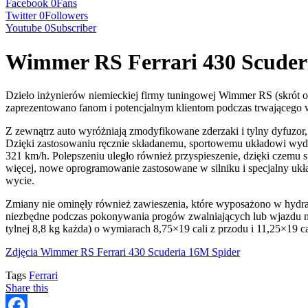
Facebook
0
Fans
Twitter
0
Followers
Youtube
0
Subscriber
Wimmer RS Ferrari 430 Scuder
Dzieło inżynierów niemieckiej firmy tuningowej Wimmer RS (skrót od
zaprezentowano fanom i potencjalnym klientom podczas trwającego
Z zewnątrz auto wyróżniają zmodyfikowane zderzaki i tylny dyfuzor
Dzięki zastosowaniu ręcznie składanemu, sportowemu układowi wyd
321 km/h. Polepszeniu uległo również przyspieszenie, dzięki czemu sp
więcej, nowe oprogramowanie zastosowane w silniku i specjalny u
wycie.
Zmiany nie ominęły również zawieszenia, które wyposażono w hydra
niezbędne podczas pokonywania progów zwalniających lub wjazdu na 
tylnej 8,8 kg każda) o wymiarach 8,75×19 cali z przodu i 11,25×19 c
Zdjęcia Wimmer RS Ferrari 430 Scuderia 16M Spider
Tags
Ferrari
Share this