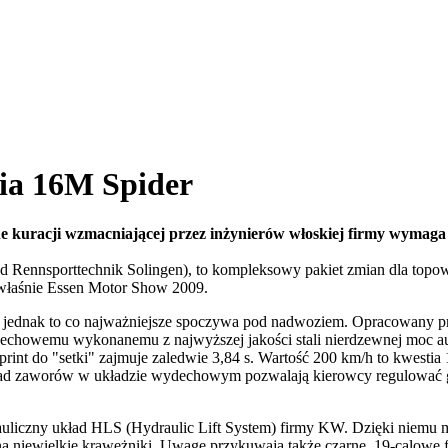
ia 16M Spider
ne kuracji wzmacniającej przez inżynierów włoskiej firmy wymaga 
 Rennsporttechnik Solingen), to kompleksowy pakiet zmian dla topowej
 właśnie Essen Motor Show 2009.
, jednak to co najważniejsze spoczywa pod nadwoziem. Opracowany pr
echowemu wykonanemu z najwyższej jakości stali nierdzewnej moc au
rint do "setki" zajmuje zaledwie 3,84 s. Wartość 200 km/h to kwestia 
kład zaworów w układzie wydechowym pozwalają kierowcy regulować g
uliczny układ HLS (Hydraulic Lift System) firmy KW. Dzięki niemu m
niewielkie krawężniki. Uwagę przykuwają także czarne, 19-calowe fel