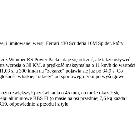
 i limitowanej wersji Ferrari 430 Scuderia 16M Spider, który
zez Wimmer RS Power Packet daje się odczuć, ale także usłyszeć.
ta wzrosła o 38 KM, a prędkość maksymalna o 11 km/h do wartości
11,03 s, a 300 km/h na "zegarze" pojawia się już po 34,9 s. Co
łośność włoskiej "rakiety" od sportowego ryku po wyścigowe
ożna zwiększyć prześwit auta o 45 mm, co może okazać się
gi aluminiowe BBS FI (o masie na osi przedniej 7,6 kg każda i
R19, odpowiednio z przodu i z tyłu.