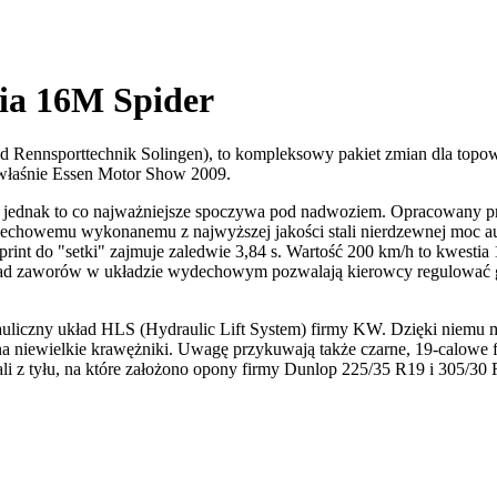
ia 16M Spider
 Rennsporttechnik Solingen), to kompleksowy pakiet zmian dla topowej
 właśnie Essen Motor Show 2009.
, jednak to co najważniejsze spoczywa pod nadwoziem. Opracowany pr
echowemu wykonanemu z najwyższej jakości stali nierdzewnej moc au
rint do "setki" zajmuje zaledwie 3,84 s. Wartość 200 km/h to kwestia 
kład zaworów w układzie wydechowym pozwalają kierowcy regulować g
uliczny układ HLS (Hydraulic Lift System) firmy KW. Dzięki niemu m
niewielkie krawężniki. Uwagę przykuwają także czarne, 19-calowe fel
ali z tyłu, na które założono opony firmy Dunlop 225/35 R19 i 305/30 