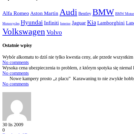
Audi
BMW
Alfa Romeo
Aston Martin
Bentley
BMW Motorc
Hyundai
Kia
Infiniti
Jaguar
Lamborghini
Lan
Motorcycles
Interior
Volkswagen
Volvo
Ostatnie wpisy
Wybór alkomatu to dziś nie tylko kwestia ceny, ale przede wszystkim 
No comments
Wysoka cena ubezpieczenia to problem, z którym spotyka się niemal 
No comments
Nowe kampery prosto „z placu” Karawaning to nie zwykłe hobby
No comments
30 lis 2009
0