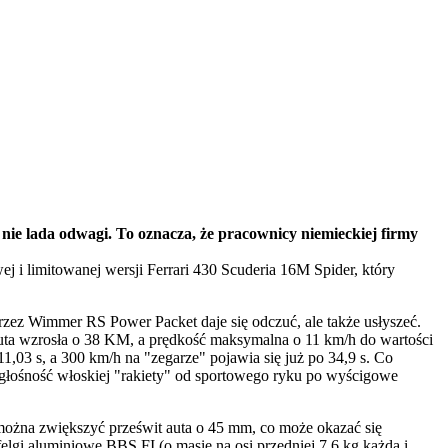
nie lada odwagi. To oznacza, że pracownicy niemieckiej firmy
 i limitowanej wersji Ferrari 430 Scuderia 16M Spider, który
zez Wimmer RS Power Packet daje się odczuć, ale także usłyszeć.
ta wzrosła o 38 KM, a prędkość maksymalna o 11 km/h do wartości
11,03 s, a 300 km/h na "zegarze" pojawia się już po 34,9 s. Co
łośność włoskiej "rakiety" od sportowego ryku po wyścigowe
ożna zwiększyć prześwit auta o 45 mm, co może okazać się
gi aluminiowe BBS FI (o masie na osi przedniej 7,6 kg każda i