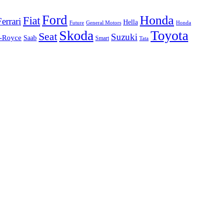
Ford
Honda
Fiat
Ferrari
Hella
Future
Honda
General Motors
Skoda
Toyota
Seat
Suzuki
s-Royce
Saab
Smart
Tata