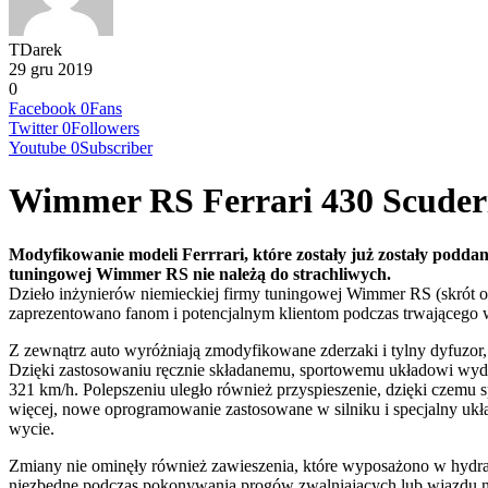
TDarek
29 gru 2019
0
Facebook
0
Fans
Twitter
0
Followers
Youtube
0
Subscriber
Wimmer RS Ferrari 430 Scuder
Modyfikowanie modeli Ferrrari, które zostały już zostały podda
tuningowej Wimmer RS nie należą do strachliwych.
Dzieło inżynierów niemieckiej firmy tuningowej Wimmer RS (skrót od
zaprezentowano fanom i potencjalnym klientom podczas trwającego
Z zewnątrz auto wyróżniają zmodyfikowane zderzaki i tylny dyfuzor
Dzięki zastosowaniu ręcznie składanemu, sportowemu układowi wyd
321 km/h. Polepszeniu uległo również przyspieszenie, dzięki czemu sp
więcej, nowe oprogramowanie zastosowane w silniku i specjalny u
wycie.
Zmiany nie ominęły również zawieszenia, które wyposażono w hydra
niezbędne podczas pokonywania progów zwalniających lub wjazdu na 