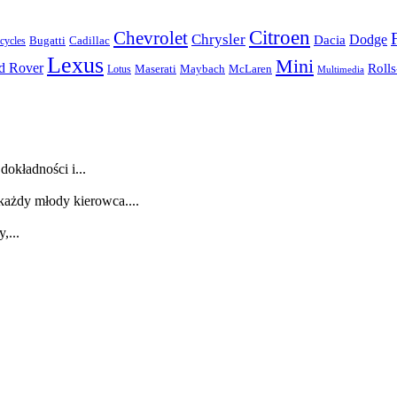
Citroen
Chevrolet
Chrysler
Dodge
Dacia
Bugatti
Cadillac
ycles
Lexus
Mini
d Rover
Roll
McLaren
Maserati
Maybach
Lotus
Multimedia
dokładności i...
każdy młody kierowca....
,...