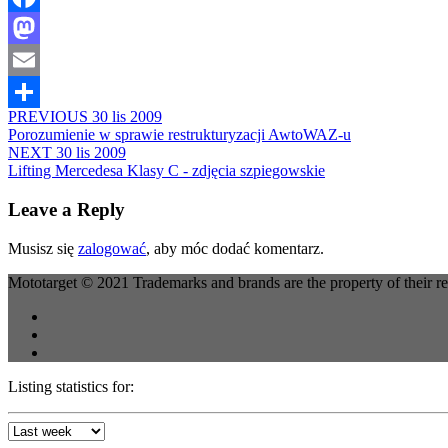
Facebook
Mastodon
Email
PREVIOUS
30 lis 2009
Share
Porozumienie w sprawie restrukturyzacji AwtoWAZ-u
NEXT
30 lis 2009
Lifting Mercedesa Klasy C - zdjęcia szpiegowskie
Leave a Reply
Musisz się
zalogować
, aby móc dodać komentarz.
Mototarget © 2021 Trademarks and brands are the property of their r
Listing statistics for: