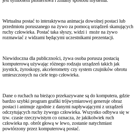
jest symbolem pionierstwa i zmiany sposobu myślenia.
Wirtualna postać to interaktywna animacja dowolnej postaci lub
przedmiotu poruszanego na żywo za pomocą urządzeń skanujących
ruchy człowieka. Postać taka słyszy, widzi i może na żywo
rozmawiać z widzami będącymi uczestnikami prezentacji.
Niewidoczna dla publiczności, żywa osoba porusza postacią
komputerową używając różnego rodzaju urządzeń takich jak
joystick, żyroskopy, akcelerometry czy system czujników obrotu
umieszczonych na ciele tego człowieka.
Dane o ruchach na bieżąco przekazywane są do komputera, gdzie
bardzo szybki program grafiki trójwymiarowej generuje obraz
postaci i animuje zgodnie z danymi napływającymi z urządzeń
odczytujących ruchy żywego człowieka. Wszystko odbywa się w
tzw. czasie rzeczywistym co oznacza, że jakikolwiek ruch
człowieka np. obrót głową w lewo, zostanie natychmiast
powtórzony przez komputerową postać.