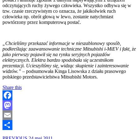
odczytujących ruchy żywego człowieka. Wszystko odbywa się w
tzw. czasie rzeczywistym co oznacza, że jakikolwiek ruch
człowieka np. obrót głową w lewo, zostanie natychmiast
powtórzony przez komputerową postać.
„Chcieliśmy przekazać informacje w nieszablonowy sposób,
podkreślając zaawansowanie techniczne Mitsubishi i-MiEV i fakt, że
jako pierwszy pojawił się na rynku seryjnych pojazdów
elektrycznych. Elektra bardzo spodobała się uczestnikom
prezentacji. Ucieszyliśmy się, widząc skupienie i zainteresowanie
widzów.” –
podsumowała Kinga Lisowska z działu prasowego
polskiego przedstawicielstwa Mitsubishi Motors.
Share this
Facebook
Mastodon
Email
Share
PREVIOUS
24 maj 2011