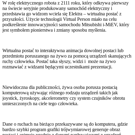
W rolę elektrycznego robota z 2111 roku, który odkrywa pierwszy
na świecie seryjnie produkowany samochód elektryczny i
przedstawia go widzom wciela się Elektra – wirtualna postać z
przyszłości. Użycie technologii Virtual Person miało na celu
podkreślenie innowacyjności samochodu Mitsubishi i-MiEV, który
jest symbolem pionierstwa i zmiany sposobu myślenia.
Wirtualna postać to interaktywna animacja dowolnej postaci lub
przedmiotu poruszanego na żywo za pomocą urządzeń skanujących
ruchy człowieka. Postać taka słyszy, widzi i może na żywo
rozmawiać z widzami będącymi uczestnikami prezentacji.
Niewidoczna dla publiczności, żywa osoba porusza postacią
komputerową używając różnego rodzaju urządzeń takich jak
joystick, żyroskopy, akcelerometry czy system czujników obrotu
umieszczonych na ciele tego człowieka.
Dane o ruchach na bieżąco przekazywane są do komputera, gdzie
bardzo szybki program grafiki trójwymiarowej generuje obraz
postaci i animuje zgodnie z danymi napływającymi z urządzeń