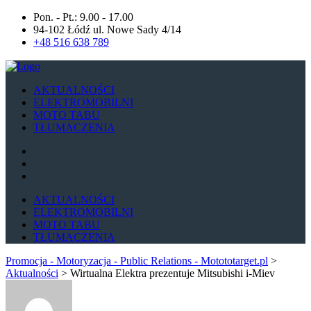
Pon. - Pt.: 9.00 - 17.00
94-102 Łódź ul. Nowe Sady 4/14
+48 516 638 789
AKTUALNOŚCI
ELEKTROMOBILNI
MOTO TABU
TŁUMACZENIA
AKTUALNOŚCI
ELEKTROMOBILNI
MOTO TABU
TŁUMACZENIA
Promocja - Motoryzacja - Public Relations - Motototarget.pl
>
Aktualności
>
Wirtualna Elektra prezentuje Mitsubishi i-Miev