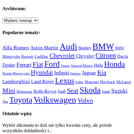
Archiwum:
Archiwum:
Popularne tematy:
Audi
BMW
Alfa Romeo
Aston Martin
Bentley
BMW
Citroen
Chevrolet
Chrysler
Dacia
Bugatti
Cadillac
Motorcycles
Ford
Honda
Fiat
Ferrari
Dodge
Hella
Future
General Motors
Hyundai
Kia
Infiniti
Jaguar
Honda Motorcycles
Interior
Lexus
Lamborghini
Land Rover
McLaren
Maserati
Maybach
Lotus
Skoda
Mini
Seat
Suzuki
Rolls-Royce
Saab
Smart
Multimedia
Volkswagen
Toyota
Volvo
Tata
Ostatnie wpisy
Wybór alkomatu to dziś nie tylko kwestia ceny, ale przede
wszystkim dokładności i...