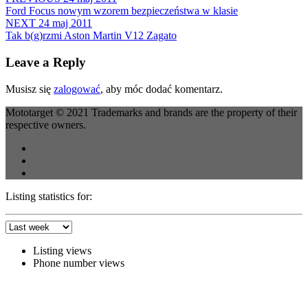
Ford Focus nowym wzorem bezpieczeństwa w klasie
NEXT
24 maj 2011
Tak b(g)rzmi Aston Martin V12 Zagato
Leave a Reply
Musisz się
zalogować
, aby móc dodać komentarz.
Mototarget © 2021 Trademarks and brands are the property of their
respective owners.
Listing statistics for:
Listing views
Phone number views