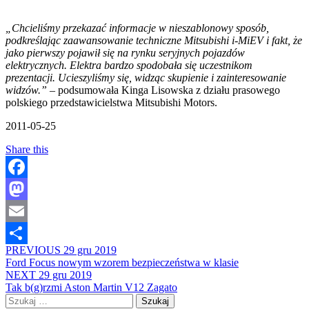
„Chcieliśmy przekazać informacje w nieszablonowy sposób,
podkreślając zaawansowanie techniczne Mitsubishi i-MiEV i fakt, że
jako pierwszy pojawił się na rynku seryjnych pojazdów
elektrycznych. Elektra bardzo spodobała się uczestnikom
prezentacji. Ucieszyliśmy się, widząc skupienie i zainteresowanie
widzów.” –
podsumowała Kinga Lisowska z działu prasowego
polskiego przedstawicielstwa Mitsubishi Motors.
2011-05-25
Share this
Facebook
Mastodon
Email
PREVIOUS
29 gru 2019
Share
Ford Focus nowym wzorem bezpieczeństwa w klasie
NEXT
29 gru 2019
Tak b(g)rzmi Aston Martin V12 Zagato
Szukaj: