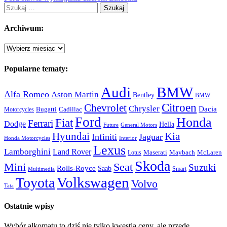
Szukaj:
Archiwum:
Archiwum:
Popularne tematy:
Audi
BMW
Alfa Romeo
Aston Martin
Bentley
BMW
Citroen
Chevrolet
Chrysler
Dacia
Bugatti
Cadillac
Motorcycles
Ford
Honda
Fiat
Ferrari
Dodge
Hella
Future
General Motors
Hyundai
Kia
Infiniti
Jaguar
Honda Motorcycles
Interior
Lexus
Lamborghini
Land Rover
McLaren
Maserati
Maybach
Lotus
Skoda
Mini
Seat
Suzuki
Rolls-Royce
Saab
Smart
Multimedia
Volkswagen
Toyota
Volvo
Tata
Ostatnie wpisy
Wybór alkomatu to dziś nie tylko kwestia ceny, ale przede