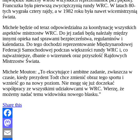
Francuzka była pierwszą zwyciężczynią rundy WRC. W latach 80-
tych wygrała cztery rajdy, a w 1982 roku była nawet wicemistrzynią
świata.
Michele będzie od teraz odpowiedzialna za koordynację wszystkich
aspektów mistrzostw WRC. Do jej zadań będą należały między
innymi opieka nad sprawami bezpieczeństwa, regulaminów i
kalendarza. Do tego dochodzi reprezentowanie Międzynarodowej
Federacji Samochodowej podczas większości rundy WRC i, co
najważniejsze, dbanie o wizerunek oraz przyszłość Rajdowych
Mistrzostw Świata.
Michele Mouton: „To ekscytujące i ambitne zadanie, zwłaszcza w
czasie, kiedy prezydent Todt chce zmienić obraz tego sportu i
wznieść go na nowy poziom. Nie mogę się już doczekać
współpracy ze wszystkimi udziałowcami w WRC. Wierzę, że
możemy nadać temu widowisku nowego blasku.”
Share this
Facebook
Mastodon