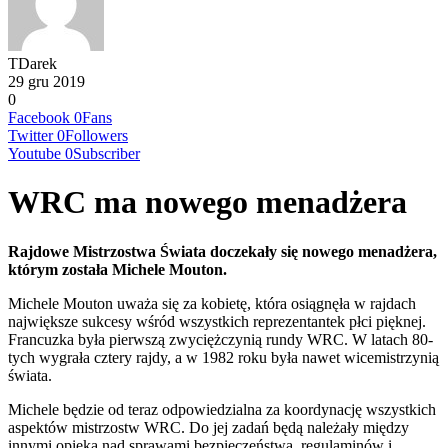
TDarek
29 gru 2019
0
Facebook
0
Fans
Twitter
0
Followers
Youtube
0
Subscriber
WRC ma nowego menadżera
Rajdowe Mistrzostwa Świata doczekały się nowego menadżera,
którym została Michele Mouton.
Michele Mouton uważa się za kobietę, która osiągnęła w rajdach
największe sukcesy wśród wszystkich reprezentantek płci pięknej.
Francuzka była pierwszą zwyciężczynią rundy WRC. W latach 80-
tych wygrała cztery rajdy, a w 1982 roku była nawet wicemistrzynią
świata.
Michele będzie od teraz odpowiedzialna za koordynację wszystkich
aspektów mistrzostw WRC. Do jej zadań będą należały między
innymi opieka nad sprawami bezpieczeństwa, regulaminów i