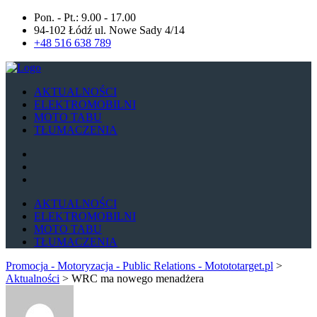
Pon. - Pt.: 9.00 - 17.00
94-102 Łódź ul. Nowe Sady 4/14
+48 516 638 789
AKTUALNOŚCI
ELEKTROMOBILNI
MOTO TABU
TŁUMACZENIA
AKTUALNOŚCI
ELEKTROMOBILNI
MOTO TABU
TŁUMACZENIA
Promocja - Motoryzacja - Public Relations - Motototarget.pl
>
Aktualności
>
WRC ma nowego menadżera