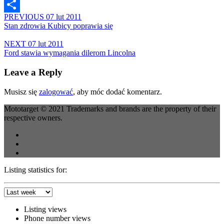
Email
PREVIOUS
07 lut 2011
Share
Stan zdrowia Kubicy poprawia się
NEXT
07 lut 2011
Ford stawia wymagania dilerom Lincolna
Leave a Reply
Musisz się
zalogować
, aby móc dodać komentarz.
Mototarget © 2021 Trademarks and brands are the property of their
respective owners.
Listing statistics for:
Listing views
Phone number views