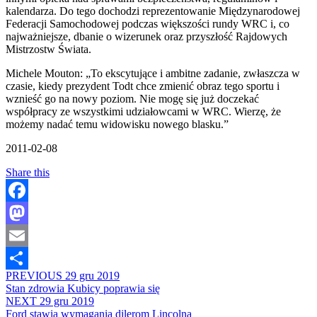
kalendarza. Do tego dochodzi reprezentowanie Międzynarodowej
Federacji Samochodowej podczas większości rundy WRC i, co
najważniejsze, dbanie o wizerunek oraz przyszłość Rajdowych
Mistrzostw Świata.
Michele Mouton: „To ekscytujące i ambitne zadanie, zwłaszcza w
czasie, kiedy prezydent Todt chce zmienić obraz tego sportu i
wznieść go na nowy poziom. Nie mogę się już doczekać
współpracy ze wszystkimi udziałowcami w WRC. Wierzę, że
możemy nadać temu widowisku nowego blasku.”
2011-02-08
Share this
Facebook
Mastodon
Email
PREVIOUS
29 gru 2019
Share
Stan zdrowia Kubicy poprawia się
NEXT
29 gru 2019
Ford stawia wymagania dilerom Lincolna