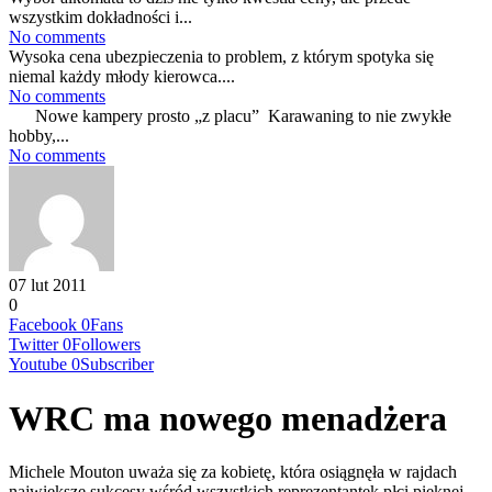
wszystkim dokładności i...
No comments
Wysoka cena ubezpieczenia to problem, z którym spotyka się
niemal każdy młody kierowca....
No comments
Nowe kampery prosto „z placu” Karawaning to nie zwykłe
hobby,...
No comments
07 lut 2011
0
Facebook
0
Fans
Twitter
0
Followers
Youtube
0
Subscriber
WRC ma nowego menadżera
Michele Mouton uważa się za kobietę, która osiągnęła w rajdach
największe sukcesy wśród wszystkich reprezentantek płci pięknej.