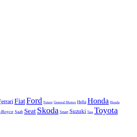
Ford
Honda
Fiat
Ferrari
Hella
Future
Honda
General Motors
Skoda
Toyota
Seat
Suzuki
s-Royce
Saab
Smart
Tata