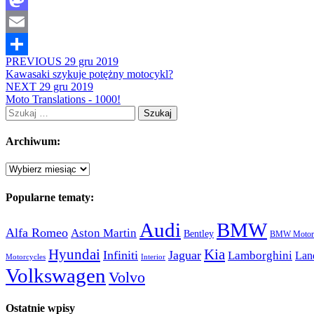
Mastodon
Email
PREVIOUS
29 gru 2019
Share
Kawasaki szykuje potężny motocykl?
NEXT
29 gru 2019
Moto Translations - 1000!
Szukaj:
Archiwum:
Archiwum:
Popularne tematy:
Audi
BMW
Alfa Romeo
Aston Martin
Bentley
BMW Motorc
Hyundai
Kia
Infiniti
Jaguar
Lamborghini
Lan
Motorcycles
Interior
Volkswagen
Volvo
Ostatnie wpisy