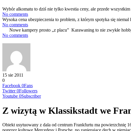
Wybór alkomatu to dziś nie tylko kwestia ceny, ale przede wszystkim 
No comments
Wysoka cena ubezpieczenia to problem, z którym spotyka się niemal 
No comments
Nowe kampery prosto „z placu” Karawaning to nie zwykłe hobby
No comments
15 sie 2011
0
Facebook
0
Fans
Twitter
0
Followers
Youtube
0
Subscriber
Z wizytą w Klassikstadt we Fra
Obiekt usytuowany z dala od centrum Frankfurtu ma powierzchnię 
poprzez kultowe Mercedesy i Porsche, po zapierające dech w piersiach