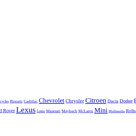
Citroen
Chevrolet
Chrysler
Dodge
Dacia
Bugatti
Cadillac
ycles
Lexus
Mini
d Rover
Roll
McLaren
Maserati
Maybach
Lotus
Multimedia