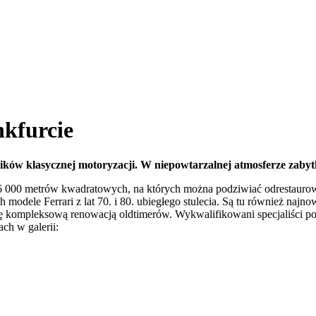
nkfurcie
ników klasycznej motoryzacji. W niepowtarzalnej atmosferze zabyt
16 000 metrów kwadratowych, na których można podziwiać odrestaurow
 modele Ferrari z lat 70. i 80. ubiegłego stulecia. Są tu również naj
 kompleksową renowacją oldtimerów. Wykwalifikowani specjaliści po
ach w galerii: