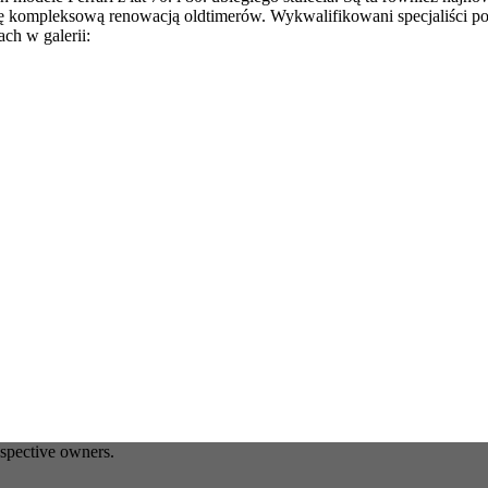
 kompleksową renowacją oldtimerów. Wykwalifikowani specjaliści po
ach w galerii:
espective owners.