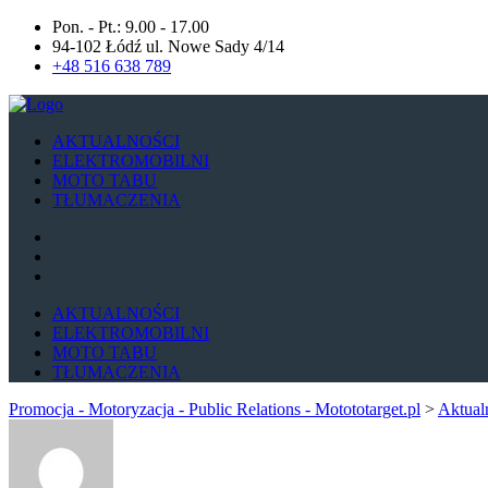
Pon. - Pt.: 9.00 - 17.00
94-102 Łódź ul. Nowe Sady 4/14
+48 516 638 789
AKTUALNOŚCI
ELEKTROMOBILNI
MOTO TABU
TŁUMACZENIA
AKTUALNOŚCI
ELEKTROMOBILNI
MOTO TABU
TŁUMACZENIA
Promocja - Motoryzacja - Public Relations - Motototarget.pl
>
Aktual