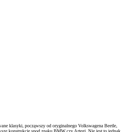
ane klasyki, począwszy od oryginalnego Volkswagena Beetle,
nowsze konstrukcje spod znaku BMW czy Artegi. Nie jest to jednak