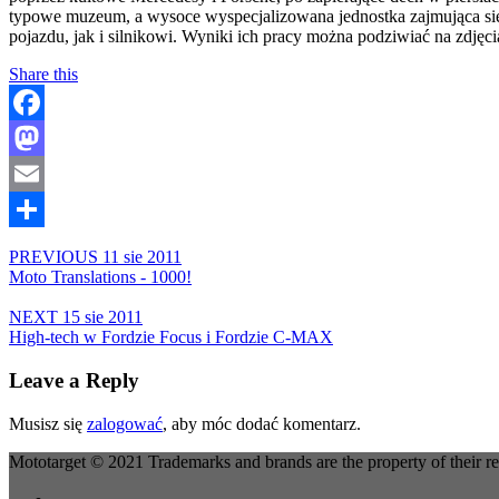
typowe muzeum, a wysoce wyspecjalizowana jednostka zajmująca się
pojazdu, jak i silnikowi. Wyniki ich pracy można podziwiać na zdjęci
Share this
Facebook
Mastodon
Email
Share
PREVIOUS
11 sie 2011
Moto Translations - 1000!
NEXT
15 sie 2011
High-tech w Fordzie Focus i Fordzie C-MAX
Leave a Reply
Musisz się
zalogować
, aby móc dodać komentarz.
Mototarget © 2021 Trademarks and brands are the property of their r