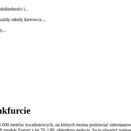
dokładności i...
każdy młody kierowca....
,...
nkfurcie
16 000 metrów kwadratowych, na których można podziwiać odrestaurow
 modele Ferrari z lat 70. i 80. ubiegłego stulecia. Są tu również naj