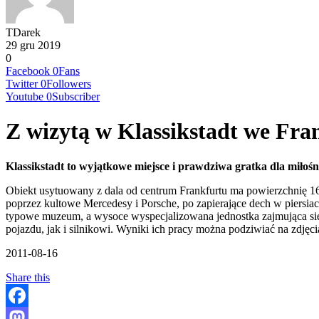
TDarek
29 gru 2019
0
Facebook
0
Fans
Twitter
0
Followers
Youtube
0
Subscriber
Z wizytą w Klassikstadt we Fra
Klassikstadt to wyjątkowe miejsce i prawdziwa gratka dla miłoś
Obiekt usytuowany z dala od centrum Frankfurtu ma powierzchnię 
poprzez kultowe Mercedesy i Porsche, po zapierające dech w piersiach
typowe muzeum, a wysoce wyspecjalizowana jednostka zajmująca się
pojazdu, jak i silnikowi. Wyniki ich pracy można podziwiać na zdjęci
2011-08-16
Share this
Facebook