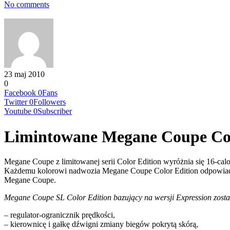
No comments
23 maj 2010
0
Facebook
0
Fans
Twitter
0
Followers
Youtube
0
Subscriber
Limintowane Megane Coupe Col
Megane Coupe z limitowanej serii Color Edition wyróżnia się 16-ca
Każdemu kolorowi nadwozia Megane Coupe Color Edition odpowiada d
Megane Coupe.
Megane Coupe SL Color Edition bazujący na wersji Expression zost
– regulator-ogranicznik prędkości,
– kierownicę i gałkę dźwigni zmiany biegów pokrytą skórą,