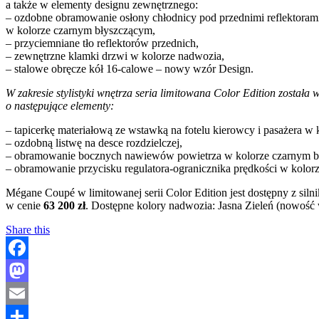
a także w elementy designu zewnętrznego:
– ozdobne obramowanie osłony chłodnicy pod przednimi reflektorami,
w kolorze czarnym błyszczącym,
– przyciemniane tło reflektorów przednich,
– zewnętrzne klamki drzwi w kolorze nadwozia,
– stalowe obręcze kół 16-calowe – nowy wzór Design.
W zakresie stylistyki wnętrza seria limitowana Color Edition został
o następujące elementy:
– tapicerkę materiałową ze wstawką na fotelu kierowcy i pasażera w 
– ozdobną listwę na desce rozdzielczej,
– obramowanie bocznych nawiewów powietrza w kolorze czarnym b
– obramowanie przycisku regulatora-ogranicznika prędkości w kolo
Mégane Coupé w limitowanej serii Color Edition jest dostępny z si
w cenie
63 200 zł
. Dostępne kolory nadwozia: Jasna Zieleń (nowość
Share this
Facebook
Mastodon
Email