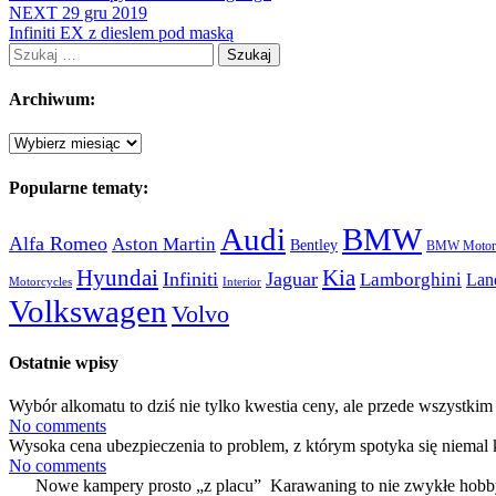
NEXT
29 gru 2019
Infiniti EX z dieslem pod maską
Szukaj:
Archiwum:
Archiwum:
Popularne tematy:
Audi
BMW
Alfa Romeo
Aston Martin
Bentley
BMW Motorc
Hyundai
Kia
Infiniti
Jaguar
Lamborghini
Lan
Motorcycles
Interior
Volkswagen
Volvo
Ostatnie wpisy
Wybór alkomatu to dziś nie tylko kwestia ceny, ale przede wszystkim 
No comments
Wysoka cena ubezpieczenia to problem, z którym spotyka się niemal 
No comments
Nowe kampery prosto „z placu” Karawaning to nie zwykłe hobby