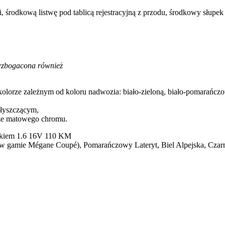
 środkową listwę pod tablicą rejestracyjną z przodu, środkowy słupe
a wzbogacona również
kolorze zależnym od koloru nadwozia: biało-zieloną, biało-pomarańczo
łyszczącym,
rze matowego chromu.
lnikiem 1.6 16V 110 KM
 w gamie Mégane Coupé), Pomarańczowy Lateryt, Biel Alpejska, Czarn