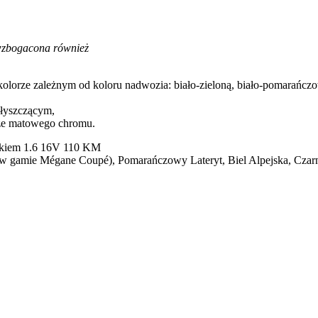
a wzbogacona również
kolorze zależnym od koloru nadwozia: biało-zieloną, biało-pomarańczo
łyszczącym,
rze matowego chromu.
lnikiem 1.6 16V 110 KM
 w gamie Mégane Coupé), Pomarańczowy Lateryt, Biel Alpejska, Czarn