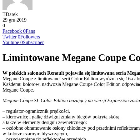
TDarek
29 gru 2019
0
Facebook
0
Fans
Twitter
0
Followers
Youtube
0
Subscriber
Limintowane Megane Coupe Col
W polskich salonach Renault pojawiła się limitowana seria Mega
Megane Coupe z limitowanej serii Color Edition wyróżnia się 16-ca
Każdemu kolorowi nadwozia Megane Coupe Color Edition odpowiada d
Megane Coupe.
Megane Coupe SL Color Edition bazujący na wersji Expression zost
– regulator-ogranicznik prędkości,
– kierownicę i gałkę dźwigni zmiany biegów pokrytą skórą,
a także w elementy designu zewnętrznego:
– ozdobne obramowanie osłony chłodnicy pod przednimi reflektorami,
w kolorze czarnym błyszczącym,
– przyciemniane tło reflektorów przednich,