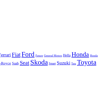
Ford
Honda
Fiat
Ferrari
Hella
Future
Honda
General Motors
Skoda
Toyota
Seat
Suzuki
s-Royce
Saab
Smart
Tata