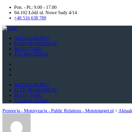
Pon. - Pt.: 9.00 - 17.00
94-102 Łódź ul. Nowe Sady 4/14
+48 516 638 789
AKTUALNOŚCI
ELEKTROMOBILNI
MOTO TABU
TŁUMACZENIA
AKTUALNOŚCI
ELEKTROMOBILNI
MOTO TABU
TŁUMACZENIA
Promocja - Motoryzacja - Public Relations - Motototarget.pl
>
Aktual