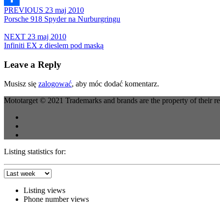
PREVIOUS
23 maj 2010
Share
Porsche 918 Spyder na Nurburgringu
NEXT
23 maj 2010
Infiniti EX z dieslem pod maską
Leave a Reply
Musisz się
zalogować
, aby móc dodać komentarz.
Mototarget © 2021 Trademarks and brands are the property of their r
Listing statistics for:
Listing views
Phone number views