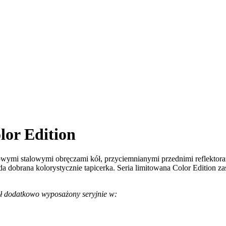
or Edition
lowymi stalowymi obręczami kół, przyciemnianymi przednimi reflekto
obrana kolorystycznie tapicerka. Seria limitowana Color Edition za
ał dodatkowo wyposażony seryjnie w: