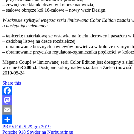
– zewnętrzne klamki drzwi w kolorze nadwozia,
– stalowe obręcze kół 16-calowe – nowy wzór Design.
W zakresie stylistyki wnętrza seria limitowana Color Edition został
o następujące elementy:
– tapicerkę materiałową ze wstawką na fotelu kierowcy i pasażera w 
– ozdobną listwę na desce rozdzielczej,
– obramowanie bocznych nawiewów powietrza w kolorze czarnym b
– obramowanie przycisku regulatora-ogranicznika prędkości w kolo
Mégane Coupé w limitowanej serii Color Edition jest dostępny z si
w cenie
63 200 zł
. Dostępne kolory nadwozia: Jasna Zieleń (nowość
2010-05-24
Share this
Facebook
Mastodon
Email
PREVIOUS
29 gru 2019
Share
Porsche 918 Spyder na Nurburgringu