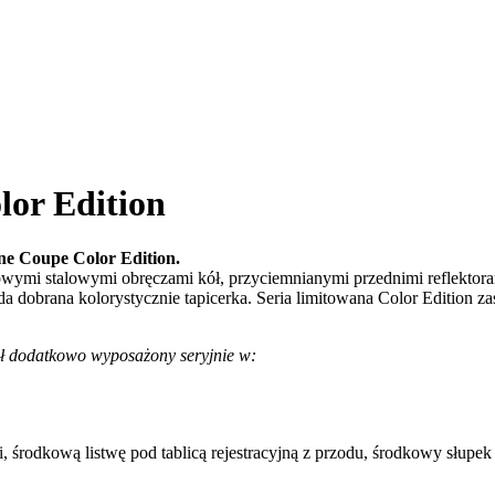
or Edition
ne Coupe Color Edition.
lowymi stalowymi obręczami kół, przyciemnianymi przednimi reflekto
obrana kolorystycznie tapicerka. Seria limitowana Color Edition za
ał dodatkowo wyposażony seryjnie w:
 środkową listwę pod tablicą rejestracyjną z przodu, środkowy słupe