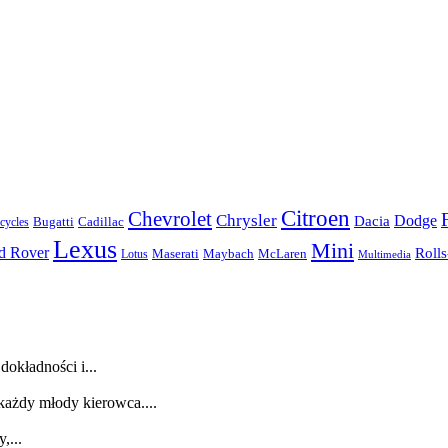
Citroen
Chevrolet
Chrysler
Dodge
Dacia
Bugatti
Cadillac
ycles
Lexus
Mini
d Rover
Roll
McLaren
Maserati
Maybach
Lotus
Multimedia
dokładności i...
każdy młody kierowca....
,...