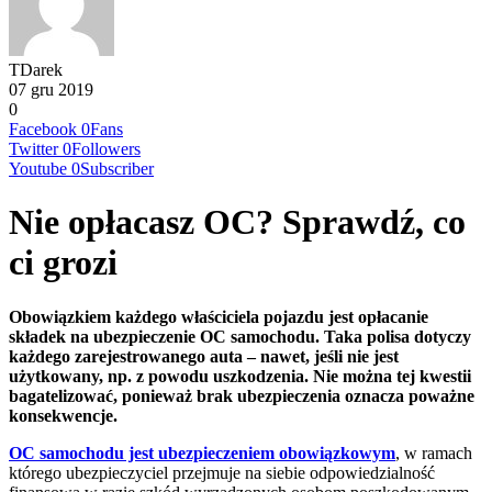
TDarek
07 gru 2019
0
Facebook
0
Fans
Twitter
0
Followers
Youtube
0
Subscriber
Nie opłacasz OC? Sprawdź, co
ci grozi
Obowiązkiem każdego właściciela pojazdu jest opłacanie
składek na ubezpieczenie OC samochodu. Taka polisa dotyczy
każdego zarejestrowanego auta – nawet, jeśli nie jest
użytkowany, np. z powodu uszkodzenia. Nie można tej kwestii
bagatelizować, ponieważ brak ubezpieczenia oznacza poważne
konsekwencje.
OC samochodu jest ubezpieczeniem obowiązkowym
, w ramach
którego ubezpieczyciel przejmuje na siebie odpowiedzialność