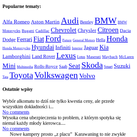
Popularne tematy:
Audi
BMW
Alfa Romeo
Aston Martin
Bentley
BMW
Citroen
Chevrolet
Chrysler
Dacia
Bugatti
Cadillac
Motorcycles
Ford
Honda
Fiat
Ferrari
Dodge
Hella
Future
General Motors
Hyundai
Kia
Infiniti
Jaguar
Honda Motorcycles
Interior
Lexus
Lamborghini
Land Rover
McLaren
Maserati
Maybach
Lotus
Skoda
Mini
Seat
Suzuki
Rolls-Royce
Saab
Smart
Multimedia
Volkswagen
Toyota
Volvo
Tata
Ostatnie wpisy
Wybór alkomatu to dziś nie tylko kwestia ceny, ale przede
wszystkim dokładności i...
No comments
Wysoka cena ubezpieczenia to problem, z którym spotyka się
niemal każdy młody kierowca....
No comments
Nowe kampery prosto „z placu” Karawaning to nie zwykłe