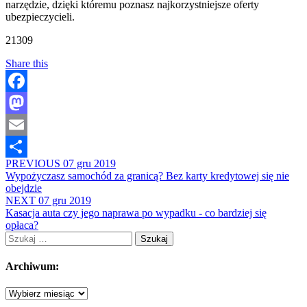
narzędzie, dzięki któremu poznasz najkorzystniejsze oferty
ubezpieczycieli.
21309
Share this
Facebook
Mastodon
Email
PREVIOUS
07 gru 2019
Share
Wypożyczasz samochód za granicą? Bez karty kredytowej się nie
obejdzie
NEXT
07 gru 2019
Kasacja auta czy jego naprawa po wypadku - co bardziej się
opłaca?
Szukaj:
Archiwum:
Archiwum: