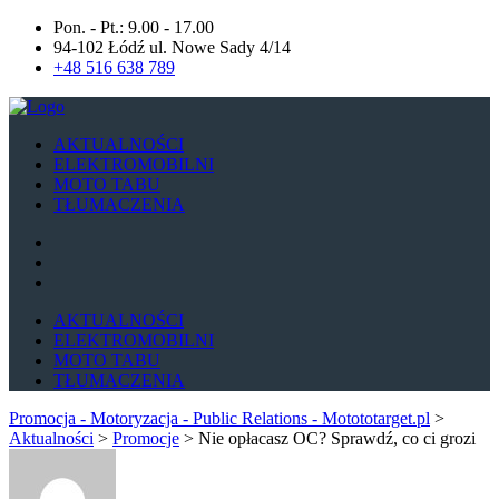
Pon. - Pt.: 9.00 - 17.00
94-102 Łódź ul. Nowe Sady 4/14
+48 516 638 789
AKTUALNOŚCI
ELEKTROMOBILNI
MOTO TABU
TŁUMACZENIA
AKTUALNOŚCI
ELEKTROMOBILNI
MOTO TABU
TŁUMACZENIA
Promocja - Motoryzacja - Public Relations - Motototarget.pl
>
Aktualności
>
Promocje
>
Nie opłacasz OC? Sprawdź, co ci grozi