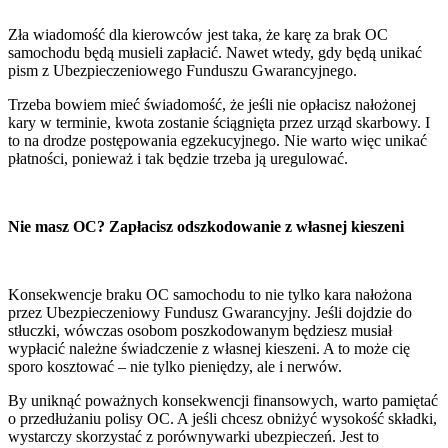
Zła wiadomość dla kierowców jest taka, że karę za brak OC
samochodu będą musieli zapłacić. Nawet wtedy, gdy będą unikać
pism z Ubezpieczeniowego Funduszu Gwarancyjnego.
Trzeba bowiem mieć świadomość, że jeśli nie opłacisz nałożonej
kary w terminie, kwota zostanie ściągnięta przez urząd skarbowy. I
to na drodze postępowania egzekucyjnego. Nie warto więc unikać
płatności, ponieważ i tak będzie trzeba ją uregulować.
Nie masz OC? Zapłacisz odszkodowanie z własnej kieszeni
Konsekwencje braku OC samochodu to nie tylko kara nałożona
przez Ubezpieczeniowy Fundusz Gwarancyjny. Jeśli dojdzie do
stłuczki, wówczas osobom poszkodowanym będziesz musiał
wypłacić należne świadczenie z własnej kieszeni. A to może cię
sporo kosztować – nie tylko pieniędzy, ale i nerwów.
By uniknąć poważnych konsekwencji finansowych, warto pamiętać
o przedłużaniu polisy OC. A jeśli chcesz obniżyć wysokość składki,
wystarczy skorzystać z porównywarki ubezpieczeń. Jest to