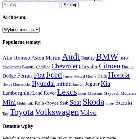
Szukaj:
Archiwum:
Archiwum:
Popularne tematy:
Audi
BMW
Alfa Romeo
Aston Martin
Bentley
BMW
Citroen
Chevrolet
Chrysler
Dacia
Bugatti
Cadillac
Motorcycles
Ford
Honda
Fiat
Ferrari
Dodge
Hella
Future
General Motors
Hyundai
Kia
Infiniti
Jaguar
Honda Motorcycles
Interior
Lexus
Lamborghini
Land Rover
McLaren
Maserati
Maybach
Lotus
Skoda
Mini
Seat
Suzuki
Rolls-Royce
Saab
Smart
Multimedia
Volkswagen
Toyota
Volvo
Tata
Ostatnie wpisy
Wybór alkomatu to dziś nie tylko kwestia ceny, ale przede