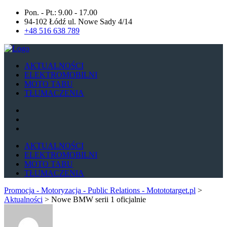
Pon. - Pt.: 9.00 - 17.00
94-102 Łódź ul. Nowe Sady 4/14
+48 516 638 789
AKTUALNOŚCI
ELEKTROMOBILNI
MOTO TABU
TŁUMACZENIA
AKTUALNOŚCI
ELEKTROMOBILNI
MOTO TABU
TŁUMACZENIA
Promocja - Motoryzacja - Public Relations - Motototarget.pl
>
Aktualności
>
Nowe BMW serii 1 oficjalnie