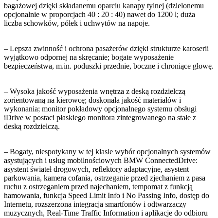
bagażowej dzięki składanemu oparciu kanapy tylnej (dzielonemu
opcjonalnie w proporcjach 40 : 20 : 40) nawet do 1200 l; duża
liczba schowków, półek i uchwytów na napoje.
– Lepsza zwinność i ochrona pasażerów dzięki strukturze karoserii
wyjątkowo odpornej na skręcanie; bogate wyposażenie
bezpieczeństwa, m.in. poduszki przednie, boczne i chroniące głowę.
– Wysoka jakość wyposażenia wnętrza z deską rozdzielczą
zorientowaną na kierowcę; doskonała jakość materiałów i
wykonania; monitor pokładowy opcjonalnego systemu obsługi
iDrive w postaci płaskiego monitora zintegrowanego na stałe z
deską rozdzielczą.
– Bogaty, niespotykany w tej klasie wybór opcjonalnych systemów
asystujących i usług mobilnościowych BMW ConnectedDrive:
asystent świateł drogowych, reflektory adaptacyjne, asystent
parkowania, kamera cofania, ostrzeganie przed zjechaniem z pasa
ruchu z ostrzeganiem przed najechaniem, tempomat z funkcją
hamowania, funkcja Speed Limit Info i No Passing Info, dostęp do
Internetu, rozszerzona integracja smartfonów i odtwarzaczy
muzycznych, Real-Time Traffic Information i aplikacje do odbioru