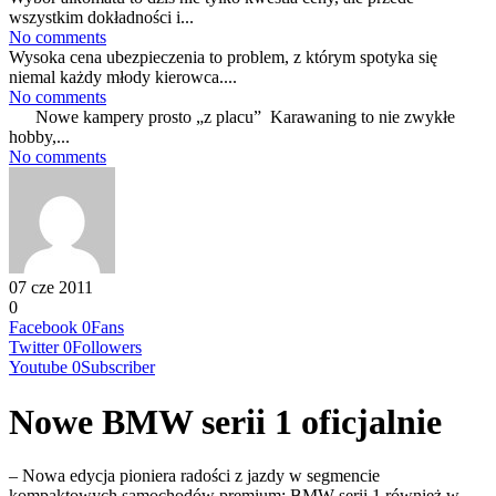
wszystkim dokładności i...
No comments
Wysoka cena ubezpieczenia to problem, z którym spotyka się
niemal każdy młody kierowca....
No comments
Nowe kampery prosto „z placu” Karawaning to nie zwykłe
hobby,...
No comments
07 cze 2011
0
Facebook
0
Fans
Twitter
0
Followers
Youtube
0
Subscriber
Nowe BMW serii 1 oficjalnie
– Nowa edycja pioniera radości z jazdy w segmencie
kompaktowych samochodów premium; BMW serii 1 również w