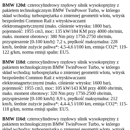
BMW 120d
: czterocylindrowy rzędowy silnik wysokoprężny z
pakietem technologicznym BMW TwinPower Turbo, w którego
skład wchodzą: turbosprężarka o zmiennej geometrii wlotu, wtrysk
bezpośredni Common Rail z wtryskiwaczami
elektromagnetycznymi (maks. ciśnienie wtrysku: 1800 bar),
pojemność: 1955 cm3, moc: 135 kW/184 KM przy 4000 obr/min,
maks. moment obrotowy: 380 Nm przy 1750-2750 obr/min,
przyspieszenie [0-100 km/h]: 7,2 s, prędkość maksymalna: 228
km/h, średnie zużycie paliwa*: 4,5-4,6 l/100 km, emisja CO2*: 119-
122 g/km, norma emisji spalin: EU5.
BMW 118d
: czterocylindrowy rzędowy silnik wysokoprężny z
pakietem technologicznym BMW TwinPower Turbo, w którego
skład wchodzą: turbosprężarka o zmiennej geometrii wlotu, wtrysk
bezpośredni Common Rail z wtryskiwaczami
elektromagnetycznymi (maks. ciśnienie wtrysku: 1600 bar),
pojemność: 1955 cm3, moc: 105 kW/143 KM przy 4000 obr/min,
maks. moment obrotowy: 320 Nm przy 1750-2500 obr/min,
przyspieszenie [0-100 km/h]: 8,9 s, prędkość maksymalna: 212
km/h, średnie zużycie paliwa*: 4,4-4,5 l/100 km, emisja CO2*: 115-
118 g/km, norma emisji spalin: EU5.
BMW 116d
: czterocylindrowy rzędowy silnik wysokoprężny z
pakietem technologicznym BMW TwinPower Turbo, w którego
skład wchodzą: turbosprężarka o zmiennej geometrii wlotu, wtrysk