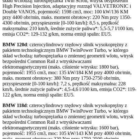
skład wchodzą: turbosprężarka Twin Scroll, wtrysk bezpośredni
High Precision Injection, adaptacyjny rozrząd VALVETRONIC i
Double VANOS, pojemność: 1598 cm3, moc: 100 kW/136 KM
przy 4400 obr/min, maks. moment obrotowy: 220 Nm przy 1350-
4300 obr/min, przyspieszenie [0-100 km/h]: 8,5 s, prędkość
maksymalna: 210 km/h, średnie zużycie paliwa*: 5,5-5,7 l/100 km,
emisja CO2*: 129-132 g/km, norma emisji spalin: EU5.
BMW 120d
: czterocylindrowy rzędowy silnik wysokoprężny z
pakietem technologicznym BMW TwinPower Turbo, w którego
skład wchodzą: turbosprężarka o zmiennej geometrii wlotu, wtrysk
bezpośredni Common Rail z wtryskiwaczami
elektromagnetycznymi (maks. ciśnienie wtrysku: 1800 bar),
pojemność: 1955 cm3, moc: 135 kW/184 KM przy 4000 obr/min,
maks. moment obrotowy: 380 Nm przy 1750-2750 obr/min,
przyspieszenie [0-100 km/h]: 7,2 s, prędkość maksymalna: 228
km/h, średnie zużycie paliwa*: 4,5-4,6 l/100 km, emisja CO2*: 119-
122 g/km, norma emisji spalin: EU5.
BMW 118d
: czterocylindrowy rzędowy silnik wysokoprężny z
pakietem technologicznym BMW TwinPower Turbo, w którego
skład wchodzą: turbosprężarka o zmiennej geometrii wlotu, wtrysk
bezpośredni Common Rail z wtryskiwaczami
elektromagnetycznymi (maks. ciśnienie wtrysku: 1600 bar),
pojemność: 1955 cm3, moc: 105 kW/143 KM przy 4000 obr/min,
maks. moment obrotowy: 320 Nm przy 1750-2500 obr/min,