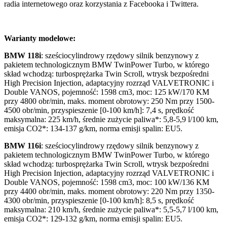
radia internetowego oraz korzystania z Facebooka i Twittera.
Warianty modelowe:
BMW 118i
: sześciocylindrowy rzędowy silnik benzynowy z
pakietem technologicznym BMW TwinPower Turbo, w którego
skład wchodzą: turbosprężarka Twin Scroll, wtrysk bezpośredni
High Precision Injection, adaptacyjny rozrząd VALVETRONIC i
Double VANOS, pojemność: 1598 cm3, moc: 125 kW/170 KM
przy 4800 obr/min, maks. moment obrotowy: 250 Nm przy 1500-
4500 obr/min, przyspieszenie [0-100 km/h]: 7,4 s, prędkość
maksymalna: 225 km/h, średnie zużycie paliwa*: 5,8-5,9 l/100 km,
emisja CO2*: 134-137 g/km, norma emisji spalin: EU5.
BMW 116i
: sześciocylindrowy rzędowy silnik benzynowy z
pakietem technologicznym BMW TwinPower Turbo, w którego
skład wchodzą: turbosprężarka Twin Scroll, wtrysk bezpośredni
High Precision Injection, adaptacyjny rozrząd VALVETRONIC i
Double VANOS, pojemność: 1598 cm3, moc: 100 kW/136 KM
przy 4400 obr/min, maks. moment obrotowy: 220 Nm przy 1350-
4300 obr/min, przyspieszenie [0-100 km/h]: 8,5 s, prędkość
maksymalna: 210 km/h, średnie zużycie paliwa*: 5,5-5,7 l/100 km,
emisja CO2*: 129-132 g/km, norma emisji spalin: EU5.