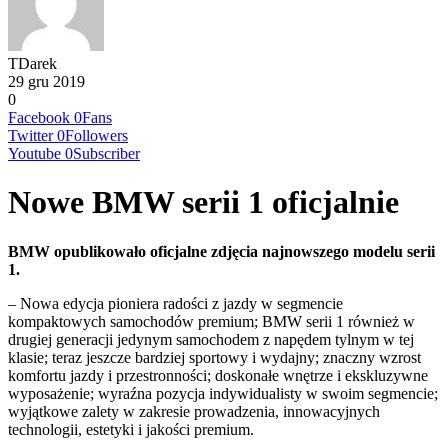
TDarek
29 gru 2019
0
Facebook
0
Fans
Twitter
0
Followers
Youtube
0
Subscriber
Nowe BMW serii 1 oficjalnie
BMW opublikowało oficjalne zdjęcia najnowszego modelu serii
1.
– Nowa edycja pioniera radości z jazdy w segmencie
kompaktowych samochodów premium; BMW serii 1 również w
drugiej generacji jedynym samochodem z napędem tylnym w tej
klasie; teraz jeszcze bardziej sportowy i wydajny; znaczny wzrost
komfortu jazdy i przestronności; doskonałe wnętrze i ekskluzywne
wyposażenie; wyraźna pozycja indywidualisty w swoim segmencie;
wyjątkowe zalety w zakresie prowadzenia, innowacyjnych
technologii, estetyki i jakości premium.