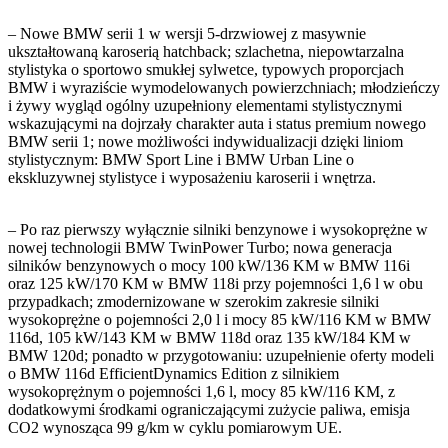
– Nowe BMW serii 1 w wersji 5-drzwiowej z masywnie
ukształtowaną karoserią hatchback; szlachetna, niepowtarzalna
stylistyka o sportowo smukłej sylwetce, typowych proporcjach
BMW i wyraziście wymodelowanych powierzchniach; młodzieńczy
i żywy wygląd ogólny uzupełniony elementami stylistycznymi
wskazującymi na dojrzały charakter auta i status premium nowego
BMW serii 1; nowe możliwości indywidualizacji dzięki liniom
stylistycznym: BMW Sport Line i BMW Urban Line o
ekskluzywnej stylistyce i wyposażeniu karoserii i wnętrza.
– Po raz pierwszy wyłącznie silniki benzynowe i wysokoprężne w
nowej technologii BMW TwinPower Turbo; nowa generacja
silników benzynowych o mocy 100 kW/136 KM w BMW 116i
oraz 125 kW/170 KM w BMW 118i przy pojemności 1,6 l w obu
przypadkach; zmodernizowane w szerokim zakresie silniki
wysokoprężne o pojemności 2,0 l i mocy 85 kW/116 KM w BMW
116d, 105 kW/143 KM w BMW 118d oraz 135 kW/184 KM w
BMW 120d; ponadto w przygotowaniu: uzupełnienie oferty modeli
o BMW 116d EfficientDynamics Edition z silnikiem
wysokoprężnym o pojemności 1,6 l, mocy 85 kW/116 KM, z
dodatkowymi środkami ograniczającymi zużycie paliwa, emisja
CO2 wynosząca 99 g/km w cyklu pomiarowym UE.