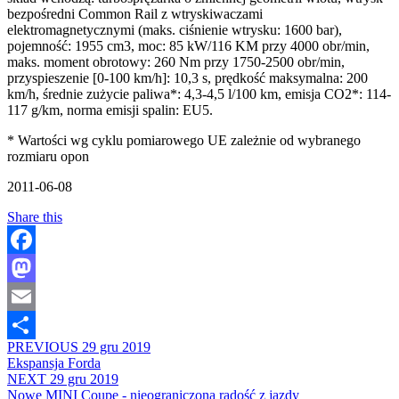
bezpośredni Common Rail z wtryskiwaczami
elektromagnetycznymi (maks. ciśnienie wtrysku: 1600 bar),
pojemność: 1955 cm3, moc: 85 kW/116 KM przy 4000 obr/min,
maks. moment obrotowy: 260 Nm przy 1750-2500 obr/min,
przyspieszenie [0-100 km/h]: 10,3 s, prędkość maksymalna: 200
km/h, średnie zużycie paliwa*: 4,3-4,5 l/100 km, emisja CO2*: 114-
117 g/km, norma emisji spalin: EU5.
* Wartości wg cyklu pomiarowego UE zależnie od wybranego
rozmiaru opon
2011-06-08
Share this
Facebook
Mastodon
Email
PREVIOUS
29 gru 2019
Share
Ekspansja Forda
NEXT
29 gru 2019
Nowe MINI Coupe - nieograniczona radość z jazdy