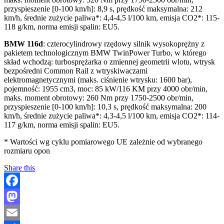
przyspieszenie [0-100 km/h]: 8,9 s, prędkość maksymalna: 212
km/h, średnie zużycie paliwa*: 4,4-4,5 l/100 km, emisja CO2*: 115-
118 g/km, norma emisji spalin: EU5.
BMW 116d
: czterocylindrowy rzędowy silnik wysokoprężny z
pakietem technologicznym BMW TwinPower Turbo, w którego
skład wchodzą: turbosprężarka o zmiennej geometrii wlotu, wtrysk
bezpośredni Common Rail z wtryskiwaczami
elektromagnetycznymi (maks. ciśnienie wtrysku: 1600 bar),
pojemność: 1955 cm3, moc: 85 kW/116 KM przy 4000 obr/min,
maks. moment obrotowy: 260 Nm przy 1750-2500 obr/min,
przyspieszenie [0-100 km/h]: 10,3 s, prędkość maksymalna: 200
km/h, średnie zużycie paliwa*: 4,3-4,5 l/100 km, emisja CO2*: 114-
117 g/km, norma emisji spalin: EU5.
* Wartości wg cyklu pomiarowego UE zależnie od wybranego
rozmiaru opon
Share this
Facebook
Mastodon