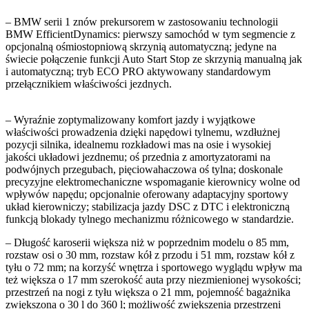
– BMW serii 1 znów prekursorem w zastosowaniu technologii
BMW EfficientDynamics: pierwszy samochód w tym segmencie z
opcjonalną ośmiostopniową skrzynią automatyczną; jedyne na
świecie połączenie funkcji Auto Start Stop ze skrzynią manualną jak
i automatyczną; tryb ECO PRO aktywowany standardowym
przełącznikiem właściwości jezdnych.
– Wyraźnie zoptymalizowany komfort jazdy i wyjątkowe
właściwości prowadzenia dzięki napędowi tylnemu, wzdłużnej
pozycji silnika, idealnemu rozkładowi mas na osie i wysokiej
jakości układowi jezdnemu; oś przednia z amortyzatorami na
podwójnych przegubach, pięciowahaczowa oś tylna; doskonale
precyzyjne elektromechaniczne wspomaganie kierownicy wolne od
wpływów napędu; opcjonalnie oferowany adaptacyjny sportowy
układ kierowniczy; stabilizacja jazdy DSC z DTC i elektroniczną
funkcją blokady tylnego mechanizmu różnicowego w standardzie.
– Długość karoserii większa niż w poprzednim modelu o 85 mm,
rozstaw osi o 30 mm, rozstaw kół z przodu i 51 mm, rozstaw kół z
tyłu o 72 mm; na korzyść wnętrza i sportowego wyglądu wpływ ma
też większa o 17 mm szerokość auta przy niezmienionej wysokości;
przestrzeń na nogi z tyłu większa o 21 mm, pojemność bagażnika
zwiększona o 30 l do 360 l; możliwość zwiększenia przestrzeni