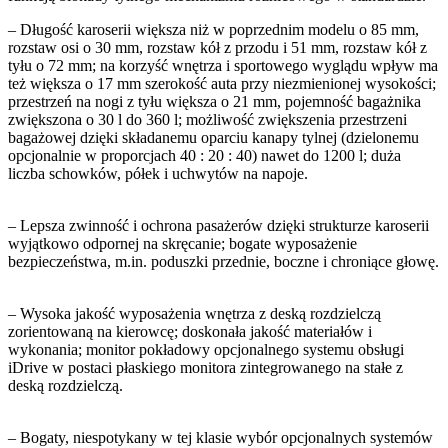
– Długość karoserii większa niż w poprzednim modelu o 85 mm,
rozstaw osi o 30 mm, rozstaw kół z przodu i 51 mm, rozstaw kół z
tyłu o 72 mm; na korzyść wnętrza i sportowego wyglądu wpływ ma
też większa o 17 mm szerokość auta przy niezmienionej wysokości;
przestrzeń na nogi z tyłu większa o 21 mm, pojemność bagażnika
zwiększona o 30 l do 360 l; możliwość zwiększenia przestrzeni
bagażowej dzięki składanemu oparciu kanapy tylnej (dzielonemu
opcjonalnie w proporcjach 40 : 20 : 40) nawet do 1200 l; duża
liczba schowków, półek i uchwytów na napoje.
– Lepsza zwinność i ochrona pasażerów dzięki strukturze karoserii
wyjątkowo odpornej na skręcanie; bogate wyposażenie
bezpieczeństwa, m.in. poduszki przednie, boczne i chroniące głowę.
– Wysoka jakość wyposażenia wnętrza z deską rozdzielczą
zorientowaną na kierowcę; doskonała jakość materiałów i
wykonania; monitor pokładowy opcjonalnego systemu obsługi
iDrive w postaci płaskiego monitora zintegrowanego na stałe z
deską rozdzielczą.
– Bogaty, niespotykany w tej klasie wybór opcjonalnych systemów