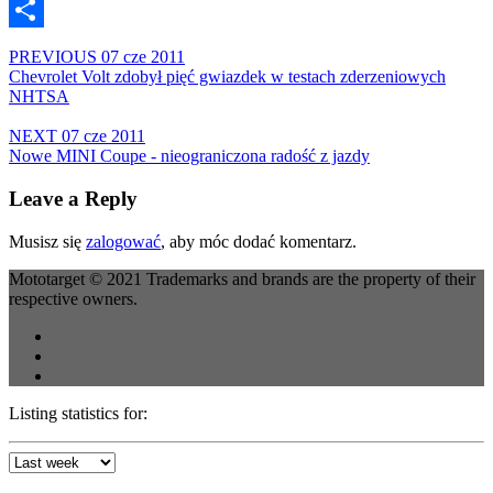
Email
Share
PREVIOUS
07 cze 2011
Chevrolet Volt zdobył pięć gwiazdek w testach zderzeniowych
NHTSA
NEXT
07 cze 2011
Nowe MINI Coupe - nieograniczona radość z jazdy
Leave a Reply
Musisz się
zalogować
, aby móc dodać komentarz.
Mototarget © 2021 Trademarks and brands are the property of their
respective owners.
Listing statistics for: