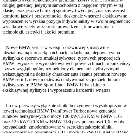
drugiej generacji jedynym samochodem z napędem tylnym w tej
klasie; teraz jeszcze bardziej sportowy i wydajny; znaczny wzrost
komfortu jazdy i przestronności; doskonałe wnętrze i ekskluzywne
wyposażenie; wyraźna pozycja indywidualisty w swoim segmencie;
wyjątkowe zalety w zakresie prowadzenia, innowacyjnych
technologii, estetyki i jakości premium.
– Nowe BMW serii 1 w wersji 5-drzwiowej z masywnie
ukształtowaną karoserią hatchback; szlachetna, niepowtarzalna
stylistyka o sportowo smukłej sylwetce, typowych proporcjach
BMW i wyraziście wymodelowanych powierzchniach; młodzieńczy
i żywy wygląd ogólny uzupełniony elementami stylistycznymi
wskazującymi na dojrzały charakter auta i status premium nowego
BMW serii 1; nowe możliwości indywidualizacji dzięki liniom
stylistycznym: BMW Sport Line i BMW Urban Line o
ekskluzywnej stylistyce i wyposażeniu karoserii i wnętrza.
– Po raz pierwszy wyłącznie silniki benzynowe i wysokoprężne w
nowej technologii BMW TwinPower Turbo; nowa generacja
silników benzynowych o mocy 100 kW/136 KM w BMW 116i
oraz 125 kW/170 KM w BMW 118i przy pojemności 1,6 l w obu
przypadkach; zmodernizowane w szerokim zakresie silniki
wysokoprężne o pojemności 2,0 l i mocy 85 kW/116 KM w BMW