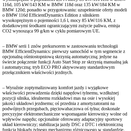
116d, 105 kW/143 KM w BMW 118d oraz 135 kW/184 KM w
BMW 120d; ponadto w przygotowaniu: uzupełnienie oferty modeli
o BMW 116d EfficientDynamics Edition z silnikiem
wysokoprężnym o pojemności 1,6 l, mocy 85 kW/116 KM, z
dodatkowymi środkami ograniczającymi zużycie paliwa, emisja
CO2 wynosząca 99 g/km w cyklu pomiarowym UE.
– BMW serii 1 znów prekursorem w zastosowaniu technologii
BMW EfficientDynamics: pierwszy samochód w tym segmencie z
opcjonalną ośmiostopniową skrzynią automatyczną; jedyne na
świecie połączenie funkcji Auto Start Stop ze skrzynią manualną jak
i automatyczną; tryb ECO PRO aktywowany standardowym
przełącznikiem właściwości jezdnych.
– Wyraźnie zoptymalizowany komfort jazdy i wyjątkowe
właściwości prowadzenia dzięki napędowi tylnemu, wzdłużnej
pozycji silnika, idealnemu rozkładowi mas na osie i wysokiej
jakości układowi jezdnemu; oś przednia z amortyzatorami na
podwójnych przegubach, pięciowahaczowa oś tylna; doskonale
precyzyjne elektromechaniczne wspomaganie kierownicy wolne od
wpływów napędu; opcjonalnie oferowany adaptacyjny sportowy
układ kierowniczy; stabilizacja jazdy DSC z DTC i elektroniczną
funkcją blokady tylnego mechanizmu różnicowego w standardzie.