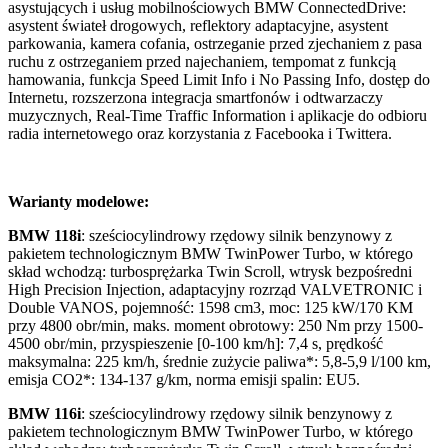
asystujących i usług mobilnościowych BMW ConnectedDrive:
asystent świateł drogowych, reflektory adaptacyjne, asystent
parkowania, kamera cofania, ostrzeganie przed zjechaniem z pasa
ruchu z ostrzeganiem przed najechaniem, tempomat z funkcją
hamowania, funkcja Speed Limit Info i No Passing Info, dostęp do
Internetu, rozszerzona integracja smartfonów i odtwarzaczy
muzycznych, Real-Time Traffic Information i aplikacje do odbioru
radia internetowego oraz korzystania z Facebooka i Twittera.
Warianty modelowe:
BMW 118i
: sześciocylindrowy rzędowy silnik benzynowy z
pakietem technologicznym BMW TwinPower Turbo, w którego
skład wchodzą: turbosprężarka Twin Scroll, wtrysk bezpośredni
High Precision Injection, adaptacyjny rozrząd VALVETRONIC i
Double VANOS, pojemność: 1598 cm3, moc: 125 kW/170 KM
przy 4800 obr/min, maks. moment obrotowy: 250 Nm przy 1500-
4500 obr/min, przyspieszenie [0-100 km/h]: 7,4 s, prędkość
maksymalna: 225 km/h, średnie zużycie paliwa*: 5,8-5,9 l/100 km,
emisja CO2*: 134-137 g/km, norma emisji spalin: EU5.
BMW 116i
: sześciocylindrowy rzędowy silnik benzynowy z
pakietem technologicznym BMW TwinPower Turbo, w którego